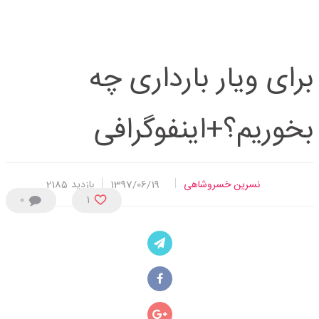
برای ویار بارداری چه
بخوریم؟+اینفوگرافی
نسرین خسروشاهی
1397/06/19
بازدید
2185
0
1