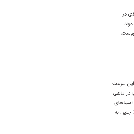
ذی در
مواد
شیدن آب از یبوست،
ا این سرعت
 DHA است که نوعی اسید چرب امگا3 است و اغلب در ماهی
 اسیدهای
چرب در طول سه ماهه سوم بارداری در مغز جنین متمرکز میشوند. بنابراین حالا بهترین زمان برای تقویت سطح DHA جنین به