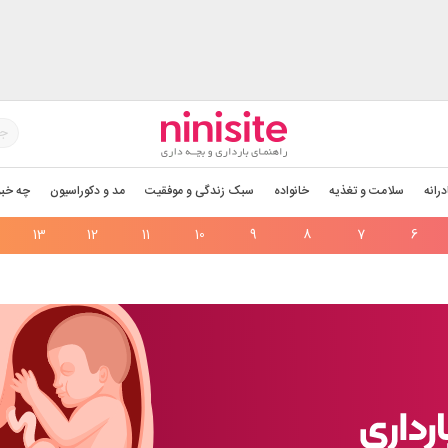
درانه
سلامت و تغذیه
خانواده
سبک زندگی و موفقیت
مد و دکوراسیون
چه خبر
13
12
11
10
9
8
7
6