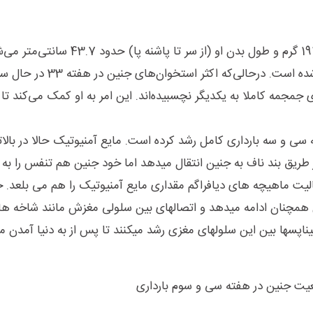
کمی بیشتر از 1918 گرم و طول بدن او (از سر تا پاشنه پا) حدود 43.7 
چروک‌ها و همچنین رنگ سرخ‌ پوست او کمتر شده است. درحال
مجمه کاملا به یکدیگر نچسبیده‌اند. این امر به او کمک می‌کند تا ر
سی و سه بارداری کامل رشد کرده است. مایع آمنیوتیک حالا در بال
 طریق بند ناف به جنین انتقال میدهد اما خود جنین هم تنفس را به
الیت ماهیچه های دیافراگم مقداری مایع آمنیوتیک را هم می بلعد. ج
 همچنان ادامه میدهد و اتصالهای بین سلولی مغزش مانند شاخه ها
سها بین این سلولهای مغزی رشد میکنند تا پس از به دنیا آمدن مه