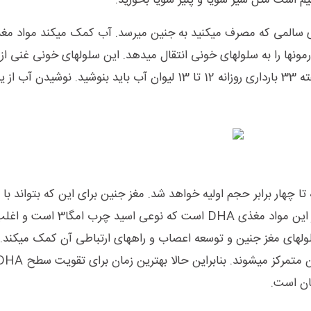
م است مثل شیر سویا و پنیر سویا بخورید.
های سالمی که مصرف میکنید به جنین میرسد. آب کمک میکند مواد مغ
ونها را به سلولهای خونی انتقال میدهد. این سلولهای خونی غنی از 
مغذی است که جنین را تغذیه میکند. شما در هفته 33 بارداری روزانه 12 تا 13 لیوان آب باید بنوشید. نو
 تا چهار برابر حجم اولیه خواهد شد. مغز جنین برای این که بتواند ب
رشد کند به مواد مغذی بیشتری نیاز دارد. یکی از این مواد مغذی
لولهای مغز جنین و توسعه اعصاب و راههای ارتباطی آن کمک میکند.
ان است.