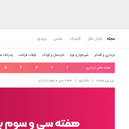
مجله
تبادل نظر
کلینیک
عکس
ویدیو
بارداری و اقدام
شیرخوار و نوپا
خردسال و کودک
اوقات فراغت
پدرانه/ ما
هفته های بارداری
1
2
3
4
5
نی نی سایت
بارداری
هفته سی و سوم بارداری