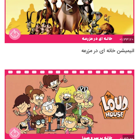
01:33:20
انیمیشن خانه ای در مزرعه
01:35:00