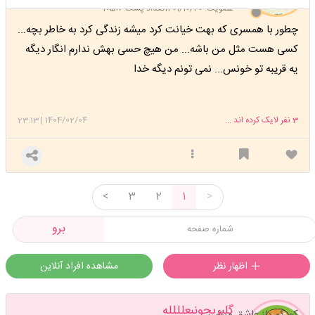
عضویت: 1401/10/20
تعداد پست: 1058
چطور با همسری که بهت خیانت کرد میشه زندگی کرد به خاطر بچه...
کسی هست مثل من باشه... من هیچ حسی بهش ندارم انگار دیگه
یه قریبه تو خونس... نمی تونم دیگه خدا
3
نفر لایک کرده اند ...
1404/02/04
|
23:13
<
3
2
1
>
برو
اظهار نظر
مشاهده افراد آنلاین
گلپریجونبعلللله
کم کم باز عاشق میشی