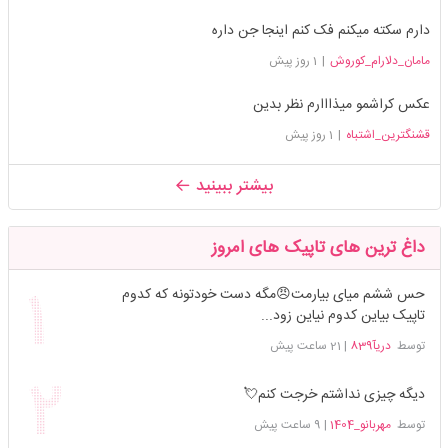
دارم سکته میکنم فک کنم اینجا جن داره
مامان_دلارام_کوروش
|
1 روز پیش
عکس کراشمو میذااارم نظر بدین
قشنگترین_اشتباه
|
1 روز پیش
بیشتر ببینید
داغ ترین های تاپیک های امروز
حس ششم میای بیارمت😠مگه دست خودتونه که کدوم
تاپیک بیاین کدوم نیاین زود...
توسط
دریآ839
|
21 ساعت پیش
دیگه چیزی نداشتم خرجت کنم💘
توسط
مهربانو_1404
|
9 ساعت پیش