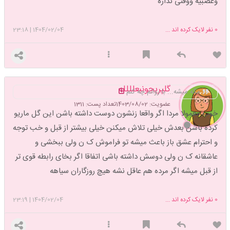
وعصبیه ووقتی نداره
0
نفر لایک کرده اند ...
1404/02/04
|
23:18
گلپریجونبعلللله
مگه میشه... با روانم چه کنم
عضویت: 1403/08/02
تعداد پست: 1311
خوب معمولا مردا اگر واقعا زنشون دوست داشته باشن این گل ماریو
کرده باشن بعدش خیلی تلاش میکنن خیلی بیشتر از قبل و خب توجه
و احترام عشق باز باعث میشه تو فراموش ک ن ولی ببخشی و
عاشقانه ک ن ولی دوسش داشته باشی اتفاقا اگر بخای رابطه قوی تر
از قبل میشه اگر مرده هم عاقل نشه هیچ روزگاران سیاهه
0
نفر لایک کرده اند ...
1404/02/04
|
23:19