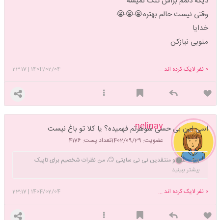
دیگه دلمم براش تنگ نمیشه
وقتی نیست حالم بهتره😭😭😭
خدایا
منوبی نیازکن
0
نفر لایک کرده اند ...
1404/02/04
|
23:17
nelinay
اسی این بی حسی شوهرتم فهمیده؟ یا کلا تو باغ نیست
عضویت: 1402/09/29
تعداد پست: 4176
علما و منتقدین نی نی سایتی 😏، من نظرات شخصیم برای تاپیک
کاربرها مینویسم مخالفین ریپ نزنید با تچچچکر
بیشتر ببینید
0
نفر لایک کرده اند ...
1404/02/04
|
23:17