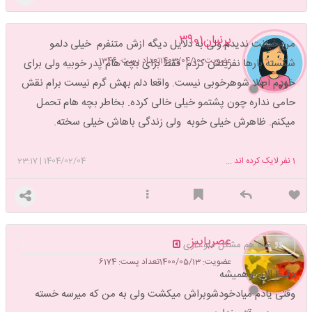
پرنیان3901
من خیانت ندیدم ولی به دلایل دیگه ازش متنفرم خیلی دلمو
عضویت: 1403/04/10
تعداد پست: 1346
شکسته بارها نفرینش کردم فقط برای بچه هام پدر خوبیه ولی برای
خودم اصلا شوهرخوبی نیست. واقعا دلم بهش گرم نیست برام نقش
حامی نداره چون پشتمو خیلی خالی کرده. بخاطر بچه هام تحمل
میکنم. ظاهرش خیلی خوبه ولی زندگی باهاش خیلی سخته.
1
نفر لایک کرده اند ...
1404/02/04
|
23:17
عصرپاییز
شما هم مشکل منو داری
عضویت: 1400/05/13
تعداد پست: 6174
دقیقا الان وهمیشه
وقتی یادم میادخودشوبراش میکشت ولی به من که میرسه خسته