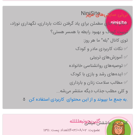
NiniSite
نی‌نی سایتی‌های عزیز
دنبال یه جای مطمئن برای یاد گرفتن نکات بارداری، نگهداری نوزاد،
تربیت کودک و بهبود رابطه با همسر هستی؟
توی کانال "بله" ما هر روز:
✅ نکات کاربردی مادر و کودک
✅ آموزش‌های تربیتی
✅ توصیه‌های روانشناسی خانواده
✅ ایده‌های رشد و بازی با کودک
✅ مطالب سلامت زنان و بارداری
و کلی مطلب جذاب دیگه منتشر می‌شه...
به جمع ما بپیوند و از این محتوای کاربردی استفاده کن.
🌷
گلپریجونبعلللله
کم کم باز عاشقش میشی
عضویت: 1403/08/02
تعداد پست: 1311