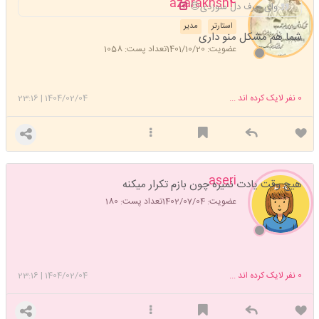
azarakhsh4
وای حرف دل منوزدی😔
استارتر
مدیر
شما هم مشکل منو داری
عضویت: 1401/10/20
تعداد پست: 1058
0
نفر لایک کرده اند ...
1404/02/04
|
23:16
aseri
هیچ وقت یادت نمیره چون بازم تکرار میکنه
عضویت: 1402/07/04
تعداد پست: 180
0
نفر لایک کرده اند ...
1404/02/04
|
23:16