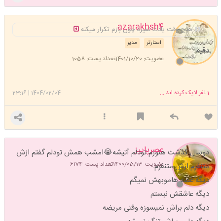
azarakhsh4
هیچ وقت یادت نمیره چون بازم تکرار میکنه
استارتر
مدیر
دقیقا
عضویت: 1401/10/20
تعداد پست: 1058
1
نفر لایک کرده اند ...
1404/02/04
|
23:16
عصرپاییز
دوسال گذشت هنوزم تودلم آتیشه😭امشب همش تودلم گفتم ازش
عضویت: 1400/05/13
تعداد پست: 6174
متنفرم ازش متنفرم
دیگه غصه هاموبهش نمیگم
دیگه عاشقش نیستم
دیگه دلم براش نمیسوزه وقتی مریضه