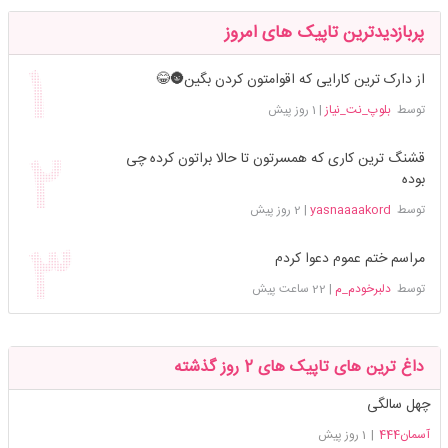
پربازدیدترین تاپیک های امروز
از دارک ترین کارایی که اقوامتون کردن بگین🌚😂
توسط
بلوپ_نت_نیاز
|
1 روز پیش
قشنگ ترین کاری که همسرتون تا حالا براتون کرده چی
بوده
توسط
yasnaaaakord
|
2 روز پیش
مراسم ختم عموم دعوا کردم
توسط
دلبرخودم_م
|
22 ساعت پیش
داغ ترین های تاپیک های 2 روز گذشته
چهل سالگی
آسمان444
|
1 روز پیش