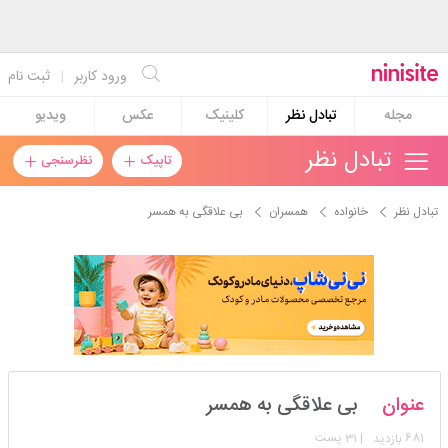
ورود کاربر
|
ثبت نام
مجله
تبادل نظر
کلینیک
عکس
ویدیو
تبادل نظر
تاپیک
نظرسنجی
تبادل نظر
خانواده
همسران
بی علاقگی به همسر
azarakhsh4
عنوان
بی علاقگی به همسر
استارتر
مدیر
681
| 31 پست
بازدید