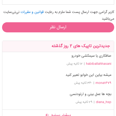
کاربر گرامی جهت ارسال پست شما ملزم به رعایت
قوانین و مقررات
نی‌نی‌سایت
می‌باشید
ارسال نظر
جدیدترین تاپیک های 2 روز گذشته
صافکاری یا سیمکشی خودرو
habiballahhasani
|
12 ثانیه پیش
میشه بیاین این خوابو تعبیر کنید
mona7679
|
-36 ثانیه پیش
بچه ها عمل بینی و ارتودنسی
diana_hsp
|
29 ثانیه پیش
بیشتر ببینید