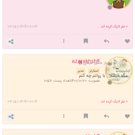
0
نفر لایک کرده اند ...
1404/02/04
|
23:15
azarakhsh4
کم کم باز عاشق میشی
استارتر
مدیر
مگه میشه... با روانم چه کنم
عضویت: 1401/10/20
تعداد پست: 1058
0
نفر لایک کرده اند ...
1404/02/04
|
23:15