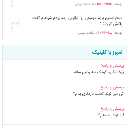
توسط
hopefullll
|
5 ساعت پیش
میخواستیم بریم مهمونی رژ البالویی زده بودم شوهرم گفت
پاکش کن😑💄
توسط
بیتا7667
|
7 ساعت پیش
امروز با کلینیک
پرسش و پاسخ
پرخاشگری کودک سه و نیم ساله
پرسش و پاسخ
کی می تونم تست بارداری بدم؟
پرسش و پاسخ
آیا باردار هستم؟