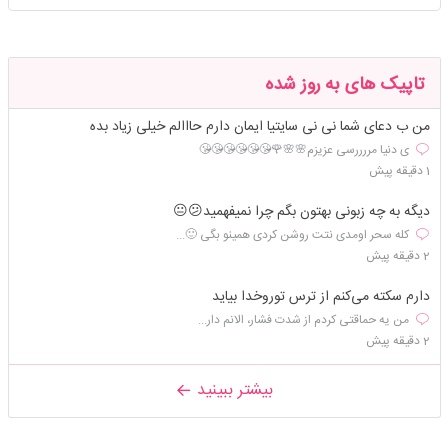
تاپیک های به روز شده
من ب دعای شما نی نی سایتیا ایمان دارم حااالم خیلی زیاد بده
ی دنیا مررررسی عزیزم🌸🌸🌹😘😘😘😘😘😘
1 دقیقه پیش
دیگه به چه زبونی بهتون بگم چرا نمیفهمید😕😐
کله سحر اومدی نتت روشن کردی همینو بگی 🙂...
2 دقیقه پیش
دارم سکته می‌کنم از ترس توروخدا بیاید
من یه حماقتی کردم از شدت فشار، الانم دار...
2 دقیقه پیش
بیشتر ببینید