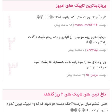
پربازدیدترین تاپیک های امروز
شرم آوردترین اتفاقاتی که براتون افتاده🫣🤦🏻‍♀️🤣😂
توسط
masoumeh4444
|
15 ساعت پیش
میخواستیم بریم مهمونی رژ البالویی زده بودم شوهرم گفت
پاکش کن😑💄
توسط
بیتا7667
|
7 ساعت پیش
چون داخل مغازه میخوابم همه همسایه ها پشت سرم
حرف دراوردن
توسط
مرجان_۹۵
|
3 ساعت پیش
داغ ترین های تاپیک های 2 روز گذشته
حس ششم میای بیارمت😠مگه دست خودتونه که کدوم تاپیک بیاین کدوم
نیاین زوددد بیااا😡😠😠😠