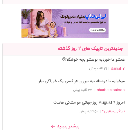
جدیدترین تاپیک های 2 روز گذشته
غمشو ما خوردیم بوسشو بچه خوشگلا😕
danial_2
|
21 ثانیه پیش
میخوایم با دوستام برم بیرون هر کسی یک خوراکی بیار
sharbatalbalooo
|
-27 ثانیه پیش
امروز 9 August روز جهانیِ مو مشکی هاست
ناینگی_میقولی؟
|
50 ثانیه پیش
بیشتر ببینید