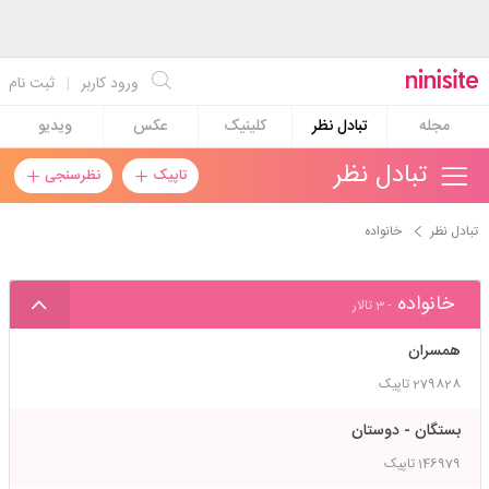
ورود کاربر
|
ثبت نام
مجله
تبادل نظر
کلینیک
عکس
ویدیو
تبادل نظر
تاپیک
نظرسنجی
تبادل نظر
خانواده
خانواده
- 3 تالار
همسران
279828
تاپیک
بستگان - دوستان
146979
تاپیک