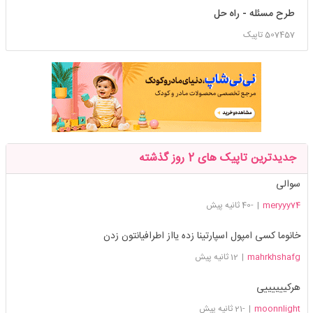
طرح مسئله - راه حل
507457
تاپیک
جدیدترین تاپیک های 2 روز گذشته
سوالی
meryyy74
|
-40 ثانیه پیش
خانوما کسی امپول اسپارتینا زده یااز اطرافیانتون زدن
mahrkhshafg
|
12 ثانیه پیش
هرکییییییی
moonnlight
|
-21 ثانیه پیش