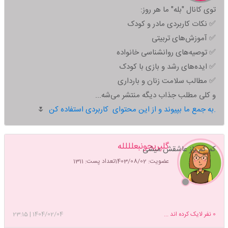
توی کانال "بله" ما هر روز:
✅ نکات کاربردی مادر و کودک
✅ آموزش‌های تربیتی
✅ توصیه‌های روانشناسی خانواده
✅ ایده‌های رشد و بازی با کودک
✅ مطالب سلامت زنان و بارداری
و کلی مطلب جذاب دیگه منتشر می‌شه...
به جمع ما بپیوند و از این محتوای کاربردی استفاده کن.
🌷
گلپریجونبعلللله
کم کم باز عاشقش میشی
عضویت: 1403/08/02
تعداد پست: 1311
0
نفر لایک کرده اند ...
1404/02/04
|
23:15