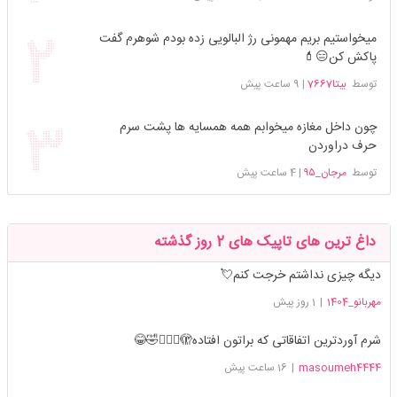
میخواستیم بریم مهمونی رژ البالویی زده بودم شوهرم گفت
پاکش کن😑💄
توسط
بیتا7667
|
9 ساعت پیش
چون داخل مغازه میخوابم همه همسایه ها پشت سرم
حرف دراوردن
توسط
مرجان_۹۵
|
4 ساعت پیش
داغ ترین های تاپیک های 2 روز گذشته
دیگه چیزی نداشتم خرجت کنم💘
مهربانو_1404
|
1 روز پیش
شرم آوردترین اتفاقاتی که براتون افتاده🫣🤦🏻‍♀️🤣😂
masoumeh4444
|
16 ساعت پیش