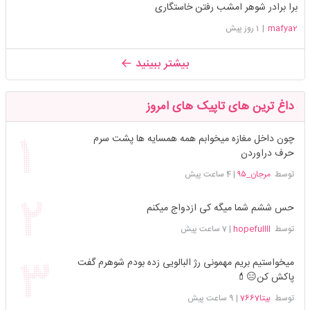
برا برادر شوهر امشب رفتن خاستگاری
mafya2
|
1 روز پیش
بیشتر ببینید
داغ ترین های تاپیک های امروز
چون داخل مغازه میخوابم همه همسایه ها پشت سرم
حرف دراوردن
توسط
مرجان_۹۵
|
4 ساعت پیش
حس ششم شما میگه کی ازدواج میکنم
توسط
hopefullll
|
7 ساعت پیش
میخواستیم بریم مهمونی رژ البالویی زده بودم شوهرم گفت
پاکش کن😑💄
توسط
بیتا7667
|
9 ساعت پیش