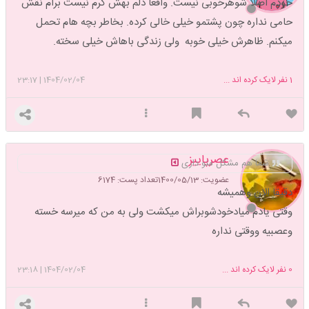
خودم اصلا شوهرخوبی نیست. واقعا دلم بهش گرم نیست برام نقش
حامی نداره چون پشتمو خیلی خالی کرده. بخاطر بچه هام تحمل
میکنم. ظاهرش خیلی خوبه ولی زندگی باهاش خیلی سخته.
1
نفر لایک کرده اند ...
1404/02/04
|
23:17
عصرپاییز
شما هم مشکل منو داری
عضویت: 1400/05/13
تعداد پست: 6174
دقیقا الان وهمیشه
وقتی یادم میادخودشوبراش میکشت ولی به من که میرسه خسته
وعصبیه ووقتی نداره
0
نفر لایک کرده اند ...
1404/02/04
|
23:18