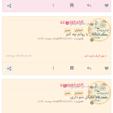
azarakhsh4
کم کم باز عاشق میشی
استارتر
مدیر
مگه میشه... با روانم چه کنم
عضویت: 1401/10/20
تعداد پست: 1081
0
نفر لایک کرده اند ...
1404/02/04
|
23:15
azarakhsh4
وای حرف دل منوزدی😔
استارتر
مدیر
شما هم مشکل منو داری
عضویت: 1401/10/20
تعداد پست: 1081