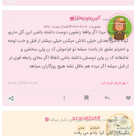
گلپریجونبعلللله
مگه میشه... با روانم چه کنم
عضویت: 1403/08/02
تعداد پست: 1311
خوب معمولا مردا اگر واقعا زنشون دوست داشته باشن این گل ماریو
کرده باشن بعدش خیلی تلاش میکنن خیلی بیشتر از قبل و خب توجه
و احترام عشق باز باعث میشه تو فراموش ک ن ولی ببخشی و
عاشقانه ک ن ولی دوسش داشته باشی اتفاقا اگر بخای رابطه قوی تر
از قبل میشه اگر مرده هم عاقل نشه هیچ روزگاران سیاهه
0
نفر لایک کرده اند ...
1404/02/04
|
23:19
azarakhsh4
هیچ وقت یادت نمیره چون بازم تکرار میکنه
استارتر
مدیر
اگر تکرار نمی کرد یادم می رفت