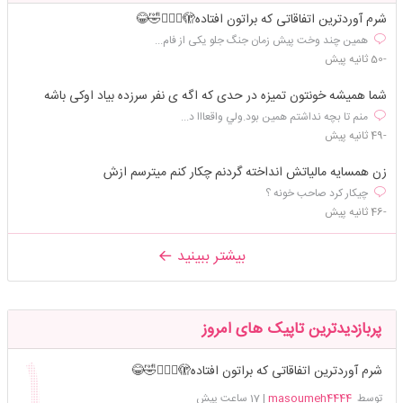
شرم آوردترین اتفاقاتی که براتون افتاده🫣🤦🏻‍♀️🤣😂
همین چند وخت پیش زمان جنگ جلو یکی از فام...
-50 ثانیه پیش
شما همیشه خونتون تمیزه در حدی که اگه ی نفر سرزده بیاد اوکی‌ باشه
منم تا بچه نداشتم همين بود.ولي واقعااا د...
-49 ثانیه پیش
زن همسایه مالیاتش انداخته گردنم چکار کنم میترسم ازش
چیکار کرد صاحب خونه ؟
-46 ثانیه پیش
بیشتر ببینید
پربازدیدترین تاپیک های امروز
شرم آوردترین اتفاقاتی که براتون افتاده🫣🤦🏻‍♀️🤣😂
توسط
masoumeh4444
|
17 ساعت پیش