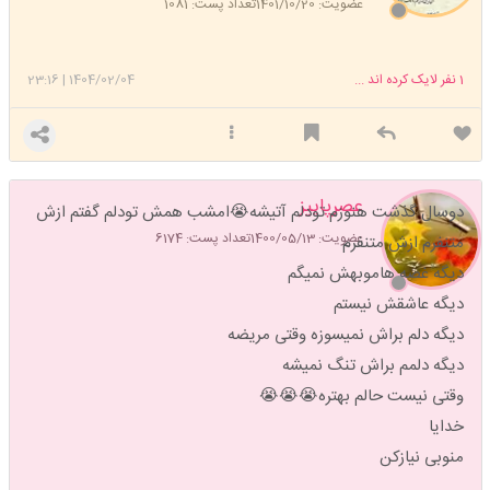
عضویت: 1401/10/20
تعداد پست: 1081
1
نفر لایک کرده اند ...
1404/02/04
|
23:16
عصرپاییز
دوسال گذشت هنوزم تودلم آتیشه😭امشب همش تودلم گفتم ازش
عضویت: 1400/05/13
تعداد پست: 6174
متنفرم ازش متنفرم
دیگه غصه هاموبهش نمیگم
دیگه عاشقش نیستم
دیگه دلم براش نمیسوزه وقتی مریضه
دیگه دلمم براش تنگ نمیشه
وقتی نیست حالم بهتره😭😭😭
خدایا
منوبی نیازکن