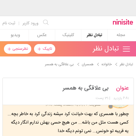
ورود کاربر
|
ثبت نام
مجله
تبادل نظر
کلینیک
عکس
ویدیو
تبادل نظر
تاپیک
نظرسنجی
تبادل نظر
خانواده
همسران
بی علاقگی به همسر
azarakhsh4
عنوان
بی علاقگی به همسر
استارتر
مدیر
681
| 31 پست
بازدید
عضویت: 1401/10/20
تعداد پست: 1081
چطور با همسری که بهت خیانت کرد میشه زندگی کرد به خاطر بچه...
کسی هست مثل من باشه... من هیچ حسی بهش ندارم انگار دیگه
یه قریبه تو خونس... نمی تونم دیگه خدا