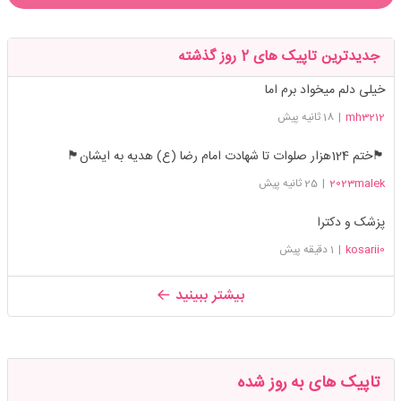
جدیدترین تاپیک های 2 روز گذشته
خیلی دلم میخواد برم اما
mh3212
|
18 ثانیه پیش
🏴ختم 124هزار صلوات تا شهادت امام رضا (ع) هدیه به ایشان🏴
2023malek
|
25 ثانیه پیش
پزشک و دکترا
kosarii0
|
1 دقیقه پیش
بیشتر ببینید
تاپیک های به روز شده