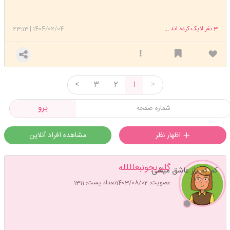
3
نفر لایک کرده اند ...
1404/02/04
|
23:13
<
3
2
1
>
برو
اظهار نظر
مشاهده افراد آنلاین
گلپریجونبعلللله
کم کم باز عاشق میشی
عضویت: 1403/08/02
تعداد پست: 1311