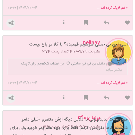
0
نفر لایک کرده اند ...
1404/02/04
|
23:17
nelinay
اسی این بی حسی شوهرتم فهمیده؟ یا کلا تو باغ نیست
عضویت: 1402/09/29
تعداد پست: 4174
علما و منتقدین نی نی سایتی 😏، من نظرات شخصیم برای تاپیک
کاربرها مینویسم مخالفین ریپ نزنید با تچچچکر
بیشتر ببینید
0
نفر لایک کرده اند ...
1404/02/04
|
23:17
پرنیان3901
من خیانت ندیدم ولی به دلایل دیگه ازش متنفرم خیلی دلمو
عضویت: 1403/04/10
تعداد پست: 1346
شکسته بارها نفرینش کردم فقط برای بچه هام پدر خوبیه ولی برای