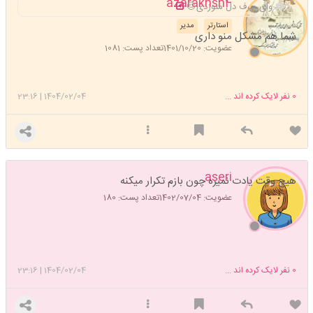
azarakhsh4
وای حرف دل منوزدی😔
استارتر
مدیر
شما هم مشکل منو داری
عضویت: 1401/10/20
تعداد پست: 1081
0
نفر لایک کرده اند ...
1404/02/04
|
23:16
aseri
هیچ وقت یادت نمیره چون بازم تکرار میکنه
عضویت: 1402/07/04
تعداد پست: 180
0
نفر لایک کرده اند ...
1404/02/04
|
23:16