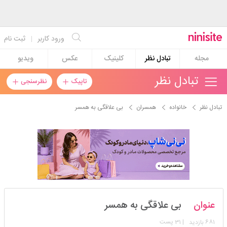
ورود کاربر
|
ثبت نام
مجله
تبادل نظر
کلینیک
عکس
ویدیو
تبادل نظر
تاپیک
نظرسنجی
تبادل نظر
خانواده
همسران
بی علاقگی به همسر
azarakhsh4
عنوان
بی علاقگی به همسر
استارتر
مدیر
681
| 31 پست
بازدید