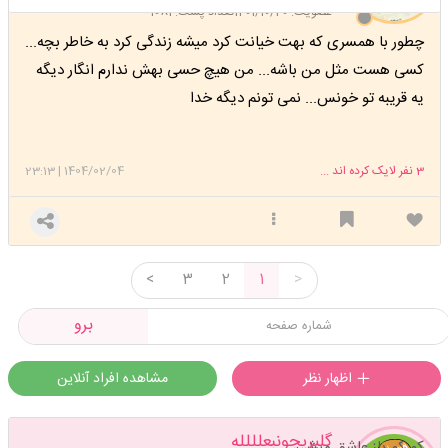
عضویت: 1401/10/20
تعداد پست: 1081
چطور با همسری که بهت خیانت کرد میشه زندگی کرد به خاطر بچه...
کسی هست مثل من باشه... من هیچ حسی بهش ندارم انگار دیگه
یه قریبه تو خونس... نمی تونم دیگه خدا
3
نفر لایک کرده اند ...
1404/02/04
|
23:13
<
3
2
1
>
برو
اظهار نظر
مشاهده افراد آنلاین
گلپریجونبعلللله
کم کم باز عاشق میشی