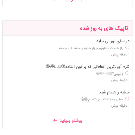
تاپیک های به روز شده
دوستای تهرانی بیاید
باز هست منظورم چهار شنبه پنجشنبه و جمعه ...
1 دقیقه پیش
شرم آوردترین اتفاقاتی که براتون افتاده🫣🤦🏻‍♀️🤣😂
وایییی🤦🏻♀️🫣😂
1 دقیقه پیش
میشه راهنمام شید
یعنی ممکنه تجاوز کنه بم😐🤐
1 دقیقه پیش
بیشتر ببینید