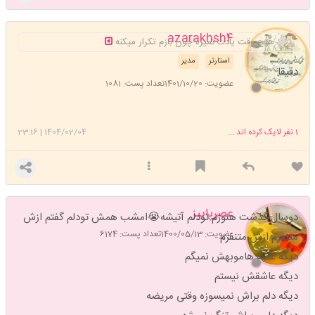
azarakhsh4
هیچ وقت یادت نمیره چون بازم تکرار میکنه
استارتر
مدیر
دقیقا
عضویت: 1401/10/20
تعداد پست: 1081
1
نفر لایک کرده اند ...
1404/02/04
|
23:16
عصرپاییز
دوسال گذشت هنوزم تودلم آتیشه😭امشب همش تودلم گفتم ازش
عضویت: 1400/05/13
تعداد پست: 6174
متنفرم ازش متنفرم
دیگه غصه هاموبهش نمیگم
دیگه عاشقش نیستم
دیگه دلم براش نمیسوزه وقتی مریضه