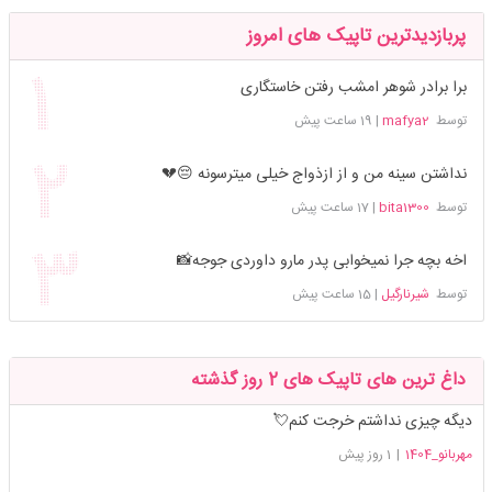
پربازدیدترین تاپیک های امروز
برا برادر شوهر امشب رفتن خاستگاری
توسط
mafya2
|
19 ساعت پیش
نداشتن سینه من و از ازذواج خیلی میترسونه 😔💔
توسط
bita1300
|
17 ساعت پیش
اخه بچه جرا نمیخوابی پدر مارو داوردی جوجه📸
توسط
شیرنارگیل
|
15 ساعت پیش
داغ ترین های تاپیک های 2 روز گذشته
دیگه چیزی نداشتم خرجت کنم💘
مهربانو_1404
|
1 روز پیش