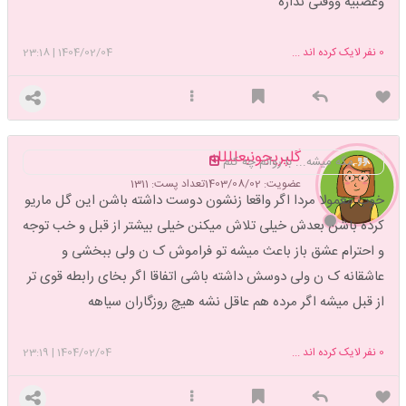
وعصبیه ووقتی نداره
0
نفر لایک کرده اند ...
1404/02/04
|
23:18
گلپریجونبعلللله
مگه میشه... با روانم چه کنم
عضویت: 1403/08/02
تعداد پست: 1311
خوب معمولا مردا اگر واقعا زنشون دوست داشته باشن این گل ماریو
کرده باشن بعدش خیلی تلاش میکنن خیلی بیشتر از قبل و خب توجه
و احترام عشق باز باعث میشه تو فراموش ک ن ولی ببخشی و
عاشقانه ک ن ولی دوسش داشته باشی اتفاقا اگر بخای رابطه قوی تر
از قبل میشه اگر مرده هم عاقل نشه هیچ روزگاران سیاهه
0
نفر لایک کرده اند ...
1404/02/04
|
23:19