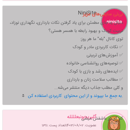
NiniSite
نی‌نی سایتی‌های عزیز
دنبال یه جای مطمئن برای یاد گرفتن نکات بارداری، نگهداری نوزاد،
تربیت کودک و بهبود رابطه با همسر هستی؟
توی کانال "بله" ما هر روز:
✅ نکات کاربردی مادر و کودک
✅ آموزش‌های تربیتی
✅ توصیه‌های روانشناسی خانواده
✅ ایده‌های رشد و بازی با کودک
✅ مطالب سلامت زنان و بارداری
و کلی مطلب جذاب دیگه منتشر می‌شه...
به جمع ما بپیوند و از این محتوای کاربردی استفاده کن.
🌷
گلپریجونبعلللله
کم کم باز عاشقش میشی
عضویت: 1403/08/02
تعداد پست: 1311