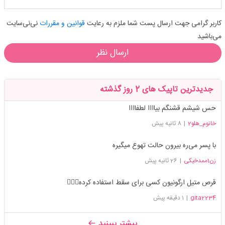
کاربر گرامی جهت ارسال پست شما ملزم به رعایت
قوانین و مقررات
نی‌نی‌سایت
می‌باشید
ارسال نظر
جدیدترین تاپیک های 2 روز گذشته
حس شیشم قشنگم بیاااا لطفاااا
خانوم_هلو2
|
8 ثانیه پیش
با پسر می‌ره بیرون حالت تهوع میگیره
زن1ممدخیکی
|
26 ثانیه پیش
قرص متیل ارگونیون کسی برای سقط استفاده کرده🤦🏼‍♀️
gita2234
|
1 دقیقه پیش
بیشتر ببینید