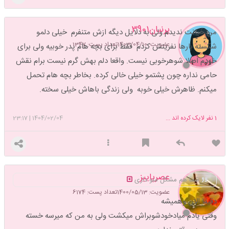
پرنیان3901
من خیانت ندیدم ولی به دلایل دیگه ازش متنفرم خیلی دلمو
عضویت: 1403/04/10
تعداد پست: 1347
شکسته بارها نفرینش کردم فقط برای بچه هام پدر خوبیه ولی برای
خودم اصلا شوهرخوبی نیست. واقعا دلم بهش گرم نیست برام نقش
حامی نداره چون پشتمو خیلی خالی کرده. بخاطر بچه هام تحمل
میکنم. ظاهرش خیلی خوبه ولی زندگی باهاش خیلی سخته.
1
نفر لایک کرده اند ...
1404/02/04
|
23:17
عصرپاییز
شما هم مشکل منو داری
عضویت: 1400/05/13
تعداد پست: 6174
دقیقا الان وهمیشه
وقتی یادم میادخودشوبراش میکشت ولی به من که میرسه خسته