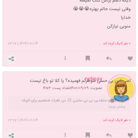
دیگه دلمم براش تنگ نمیشه
وقتی نیست حالم بهتره😭😭😭
خدایا
منوبی نیازکن
0
نفر لایک کرده اند ...
1404/02/04
|
23:17
nelinay
اسی این بی حسی شوهرتم فهمیده؟ یا کلا تو باغ نیست
عضویت: 1402/09/29
تعداد پست: 4176
علما و منتقدین نی نی سایتی 😏، من نظرات شخصیم برای تاپیک
کاربرها مینویسم مخالفین ریپ نزنید با تچچچکر
بیشتر ببینید
0
نفر لایک کرده اند ...
1404/02/04
|
23:17