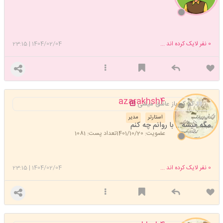
0
نفر لایک کرده اند ...
1404/02/04
|
23:15
azarakhsh4
کم کم باز عاشق میشی
استارتر
مدیر
مگه میشه... با روانم چه کنم
عضویت: 1401/10/20
تعداد پست: 1081
0
نفر لایک کرده اند ...
1404/02/04
|
23:15