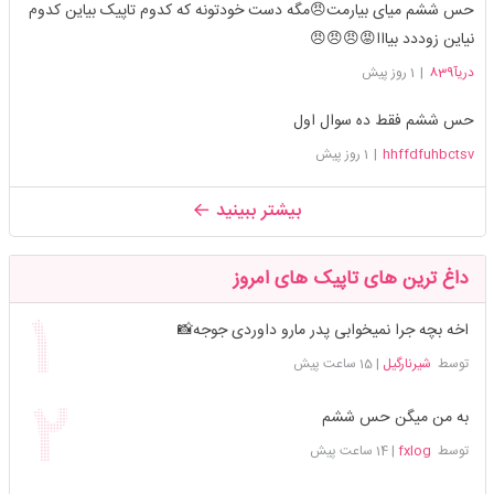
حس ششم میای بیارمت😠مگه دست خودتونه که کدوم تاپیک بیاین کدوم
نیاین زوددد بیااا😡😠😠😠
دریآ839
|
1 روز پیش
حس ششم فقط ده سوال اول
hhffdfuhbctsv
|
1 روز پیش
بیشتر ببینید
داغ ترین های تاپیک های امروز
اخه بچه جرا نمیخوابی پدر مارو داوردی جوجه📸
توسط
شیرنارگیل
|
15 ساعت پیش
به من میگن حس ششم
توسط
fxlog
|
14 ساعت پیش