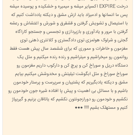
درخت EXPIRE اکسپایر میشه و میمیره و خشکیده و پوسیده میشه
پس ما انسانها و ادمیزاد باید ازش مشق و دیکته یادداشت کنیم که
با استیصال و تشویش گرفتن و قشقرق و شورش و اغتشاش و رعشه
گرفتن با مرور و یادآوری و بازپردازی و تجسس و جستجو کاراگاه
گجتی و شرلوک هولمزی توی دادگستری و کلانتری ذهنی توی
مغزمون و خاطرات و مموری که برای ششصد سال پیش هست فقط
روانمون رو میخراشیم و میتراشیم و رنده رنده میکنیم و مثل یک
دستگاه دریل و سوراخ کن و پرچ کن و دارکوب داریم مغزمون رو
سوراخ سوراخ و مثل ابگوشت تیلیتش و مخدوشش میکنیم بیایم
مشق و دیکته یادبگیریم که پشتیبان و سرپرست و پرستار خودمون
باشیم و با مسائل بی اهمیت و پیش پا افتاده شیره جون خودمون رو
نکشیم و خودمون رو دورازجونتون نکشیم که یاتاقان بزنیم و گیریپاژ
کنیم و مستهلک بشیم !!!! ●●●