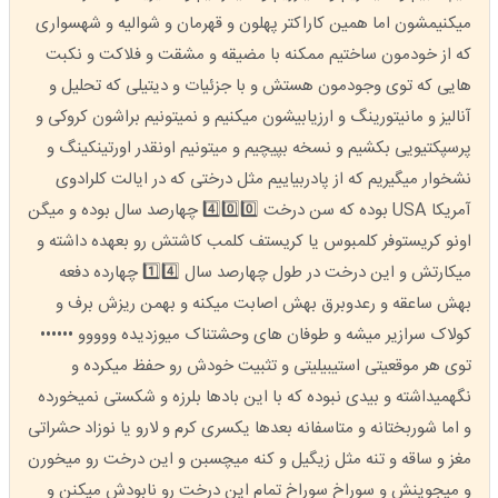
میکنیمشون اما همین کاراکتر پهلون و قهرمان و شوالیه و شهسواری
که از خودمون ساختیم ممکنه با مضیقه و مشقت و فلاکت و نکبت
هایی که توی وجودمون هستش و با جزئیات و دیتیلی که تحلیل و
آنالیز و مانیتورینگ و ارزیابیشون میکنیم و نمیتونیم براشون کروکی و
پرسپکتیویی بکشیم و نسخه بپیچیم و میتونیم اونقدر اورتینکینگ و
نشخوار میگیریم که از پادربیاییم مثل درختی که در ایالت کلرادوی
آمریکا USA بوده که سن درخت 4️⃣0️⃣0️⃣ چهارصد سال بوده و میگن
اونو کریستوفر کلمبوس یا کريستف کلمب کاشتش رو بعهده داشته و
میکارتش و این درخت در طول چهارصد سال 1️⃣4️⃣ چهارده دفعه
بهش ساعقه و رعدوبرق بهش اصابت میکنه و بهمن ریزش برف و
کولاک سرازیر میشه و طوفان های وحشتناک میوزدیده ووووو ••••••
توی هر موقعیتی استیبیلیتی و تثبیت خودش رو حفظ میکرده و
نگهمیداشته و بیدی نبوده که با این بادها بلرزه و شکستی نمیخورده
و اما شوربختانه و متاسفانه بعدها یکسری کرم و لارو یا نوزاد حشراتی
مغز و ساقه و تنه مثل زیگیل و کنه میچسبن و این درخت رو میخورن
و میجوینش و سوراخ سوراخ تمام این درخت رو نابودش میکنن و