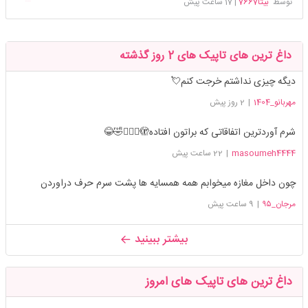
توسط
بیتا7667
|
17 ساعت پیش
داغ ترین های تاپیک های 2 روز گذشته
دیگه چیزی نداشتم خرجت کنم💘
مهربانو_1404
|
2 روز پیش
شرم آوردترین اتفاقاتی که براتون افتاده🫣🤦🏻‍♀️🤣😂
masoumeh4444
|
22 ساعت پیش
چون داخل مغازه میخوابم همه همسایه ها پشت سرم حرف دراوردن
مرجان_۹۵
|
9 ساعت پیش
بیشتر ببینید
داغ ترین های تاپیک های امروز