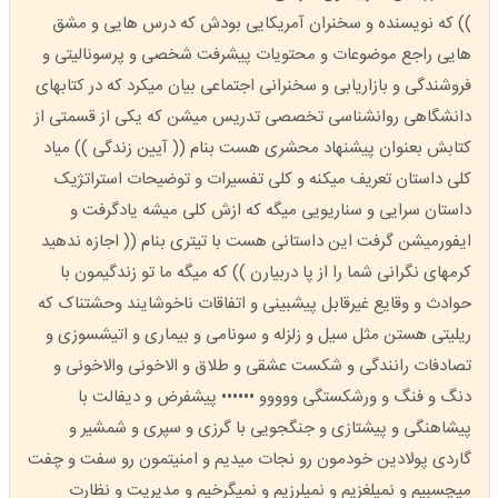
)) که نویسنده و سخنران آمریکایی بودش که درس هایی و مشق
هایی راجع موضوعات و محتویات پیشرفت شخصی و پرسونالیتی و
فروشندگی و بازاریابی و سخنرانی اجتماعی بیان میکرد که در کتابهای
دانشگاهی روانشناسی تخصصی تدریس میشن که یکی از قسمتی از
کتابش بعنوان پیشنهاد محشری هست بنام (( آیین زندگی )) میاد
کلی داستان تعریف میکنه و کلی تفسیرات و توضیحات استراتژیک
داستان سرایی و سناریویی میگه که ازش کلی میشه یادگرفت و
ایفورمیشن گرفت این داستانی هست با تیتری بنام (( اجازه ندهید
کرمهای نگرانی شما را از پا دربیارن )) که میگه ما تو زندگیمون با
حوادث و وقایع غیرقابل پیشبینی و اتفاقات ناخوشایند وحشتناک که
ریلیتی هستن مثل سیل و زلزله و سونامی و بیماری و اتیشسوزی و
تصادفات رانندگی و شکست عشقی و طلاق و الاخونی والاخونی و
دنگ و فنگ و ورشکستگی ووووو •••••• پیشفرض و دیفالت با
پیشاهنگی و پیشتازی و جنگجویی با گرزی و سپری و شمشیر و
گاردی پولادین خودمون رو نجات میدیم و امنیتمون رو سفت و چفت
میچسبیم و نمیلغزیم و نمیلرزیم و نمیگرخیم و مدیریت و نظارت