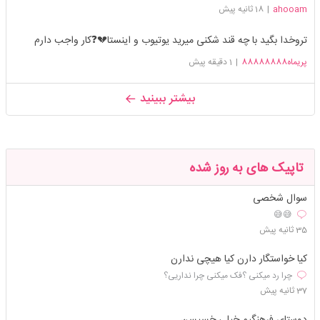
ahooam
|
18 ثانیه پیش
تروخدا بگید با چه قند شکنی میرید یوتیوب و اینستا💔❓️کار واجب دارم
پریماه88888888
|
1 دقیقه پیش
بیشتر ببینید
تاپیک های به روز شده
سوال شخصی
😅😅
35 ثانیه پیش
کیا خواستگار دارن کیا هیچی ندارن
چرا رد میکنی ؟فک میکنی چرا نداریی؟
37 ثانیه پیش
دوستای فرهنگیم خیلی خسیسن