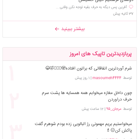
آفرین پس دیگه به حرف بقیه توجه نکن وقتی ...
37 ثانیه پیش
بیشتر ببینید
پربازدیدترین تاپیک های امروز
شرم آوردترین اتفاقاتی که براتون افتاده🫣🤦🏻‍♀️🤣😂
توسط
masoumeh4444
|
1 روز پیش
چون داخل مغازه میخوابم همه همسایه ها پشت سرم
حرف دراوردن
توسط
مرجان_۹۵
|
12 ساعت پیش
میخواستیم بریم مهمونی رژ البالویی زده بودم شوهرم گفت
پاکش کن😑💄