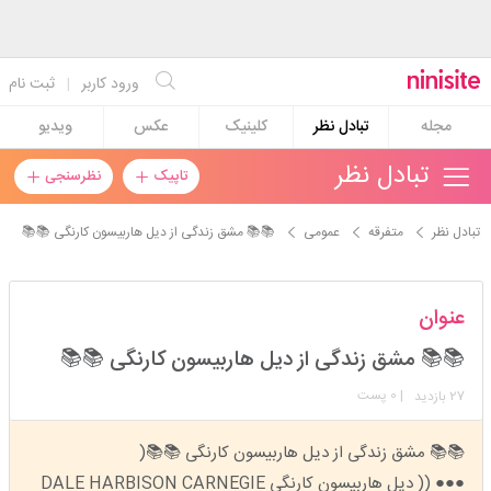
ورود کاربر
|
ثبت نام
مجله
تبادل نظر
کلینیک
عکس
ویدیو
تبادل نظر
تاپیک
نظرسنجی
تبادل نظر
متفرقه
عمومی
📚📚 مشق زندگی از دیل هاربیسون کارنگی 📚📚
زمرد1998
عنوان
استارتر
مدیر
📚📚 مشق زندگی از دیل هاربیسون کارنگی 📚📚
عضویت: 1403/01/07
تعداد پست: 11453
27
| 0 پست
بازدید
📚📚 مشق زندگی از دیل هاربیسون کارنگی 📚📚(
●●● (( دیل هاربیسون کارنگی DALE HARBISON CARNEGIE