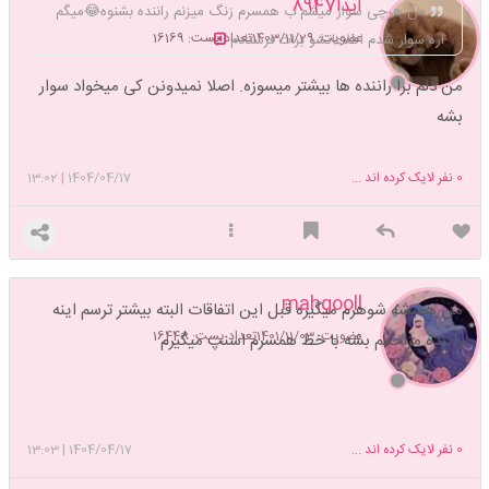
آیدا8947
من هرچی سوار میشم ب همسرم زنگ میزنم راننده بشنوه😂میگم
عضویت: 1403/11/29
تعداد پست: 16169
اره سوار شدم اطلاعاتشو برات فرستادم
من دلم برا راننده ها بیشتر میسوزه. اصلا نمیدونن کی میخواد سوار
بشه
0
نفر لایک کرده اند ...
1404/04/17
|
13:02
mahgooll
من همیشه شوهرم میگیره قبل این اتفاقات البته بیشتر ترسم اینه
عضویت: 1401/11/03
تعداد پست: 16448
راننده مزاحمم بشه با خط همسرم اسنپ میگیرم
0
نفر لایک کرده اند ...
1404/04/17
|
13:03