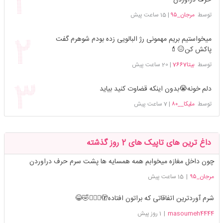
توسط
مرجان_۹۵
|
15 ساعت پیش
میخواستیم بریم مهمونی رژ البالویی زده بودم شوهرم گفت
پاکش کن😑💄
توسط
بیتا7667
|
20 ساعت پیش
دلم خونه😭بدون اینکه قضاوت کنید بیاید
توسط
ملیکا__۸۰
|
7 ساعت پیش
داغ ترین های تاپیک های 2 روز گذشته
چون داخل مغازه میخوابم همه همسایه ها پشت سرم حرف دراوردن
مرجان_۹۵
|
15 ساعت پیش
شرم آوردترین اتفاقاتی که براتون افتاده🫣🤦🏻‍♀️🤣😂
masoumeh4444
|
1 روز پیش