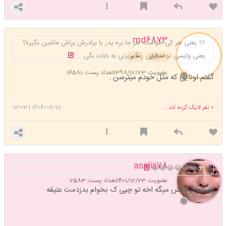
md6873
یعنی هر کی خواست هر جا بره پدر یا برادرش براش ماشین بگیره؟
یعنی وایسی تو خیابون زنگ بزنی به بابات بگی ...
استارتر
مدیر
عضویت: 1398/12/23
تعداد پست: 14581
گفتم اونایی که مثل خودم میترسن .
0
نفر لایک کرده اند ...
1404/04/17
|
13:03
asaliii78
😂😂😂😂😂😂
عضویت: 1401/12/23
تعداد پست: 2583
رانندم تو دلش میگه اخه تو چیی ک بخوام بدزدمت عتیقه