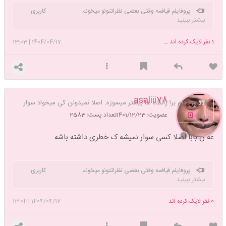
پروفایلم قیافمه وقتی بعضی نظراتتونو میخونم کاربری
بیشتر ببینید
دست دو دوست خعلی صمیمیه❤
1
نفر لایک کرده اند ...
1404/04/17
|
13:03
asaliii78
من دلم برا راننده ها بیشتر میسوزه. اصلا نمیدونن کی میخواد سوار
عضویت: 1401/12/23
تعداد پست: 2583
بشه
عه ن بابا اصلا کسی سوار نمیشه ک خطری داشته باشه
پروفایلم قیافمه وقتی بعضی نظراتتونو میخونم کاربری
بیشتر ببینید
دست دو دوست خعلی صمیمیه❤
0
نفر لایک کرده اند ...
1404/04/17
|
13:04