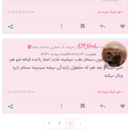
دست دو دوست خعلی صمیمیه❤
1
نفر لایک کرده اند ...
1404/04/17
|
13:04
آیدا8947
عه ن بابا اصلا کسی سوار نمیشه ک خطری داشته باشه
عضویت: 1403/11/29
تعداد پست: 16169
فکر میکنی. چون مسافر عقب میشینه شاید اصلا راننده قیافه شو هم
حتی نبینه و بعد هم که مشغول رانندگی میشه نمیدونه مسافر داره
چکار میکنه
0
نفر لایک کرده اند ...
1404/04/17
|
13:05
<
2
1
>