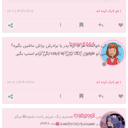
1
نفر لایک کرده اند ...
1404/04/17
|
13:01
baran6558
یعنی هر کی خواست هر جا بره پدر یا برادرش براش ماشین بگیره؟
عضویت: 1403/07/06
تعداد پست: 11960
یعنی وایسی تو خیابون زنگ بزنی به بابات بگی برام اسنپ بگیر,
1
نفر لایک کرده اند ...
1404/04/17
|
13:02
mahgooll
من هرچی سوار میشم ب همسرم زنگ میزنم راننده بشنوه😂میگم
عضویت: 1401/11/03
تعداد پست: 16448
اره سوار شدم اطلاعاتشو برات فرستادم