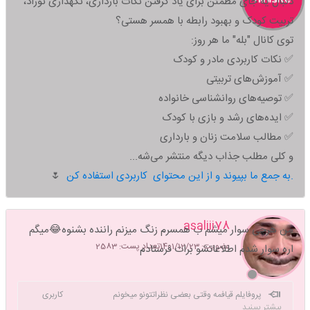
دنبال یه جای مطمئن برای یاد گرفتن نکات بارداری، نگهداری نوزاد،
تربیت کودک و بهبود رابطه با همسر هستی؟
توی کانال "بله" ما هر روز:
✅ نکات کاربردی مادر و کودک
✅ آموزش‌های تربیتی
✅ توصیه‌های روانشناسی خانواده
✅ ایده‌های رشد و بازی با کودک
✅ مطالب سلامت زنان و بارداری
و کلی مطلب جذاب دیگه منتشر می‌شه...
به جمع ما بپیوند و از این محتوای کاربردی استفاده کن.
🌷
asaliii78
من هرچی سوار میشم ب همسرم زنگ میزنم راننده بشنوه😂میگم
عضویت: 1401/12/23
تعداد پست: 2583
اره سوار شدم اطلاعاتشو برات فرستادم
پروفایلم قیافمه وقتی بعضی نظراتتونو میخونم کاربری
بیشتر ببینید
دست دو دوست خعلی صمیمیه❤