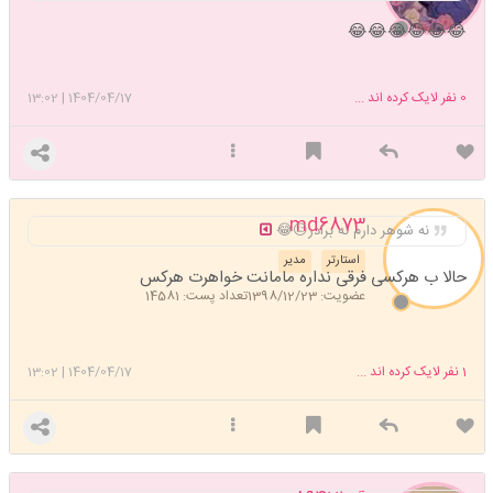
😂😂😂😂😂😂
0
نفر لایک کرده اند ...
1404/04/17
|
13:02
md6873
نه شوهر دارم نه برادر😑😂
استارتر
مدیر
حالا ب هرکسی فرقی نداره مامانت خواهرت هرکس
عضویت: 1398/12/23
تعداد پست: 14581
1
نفر لایک کرده اند ...
1404/04/17
|
13:02