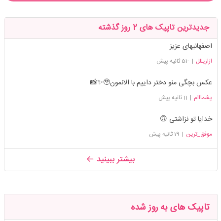
جدیدترین تاپیک های 2 روز گذشته
اصفهانیهای عزیز
ازازیللل
|
-51 ثانیه پیش
عکس بچگی منو دختر داییم با الانمون🥹✨📸
پشمااام
|
11 ثانیه پیش
خدایا تو نزاشتی 🙃
موفق_ترین
|
19 ثانیه پیش
بیشتر ببینید
تاپیک های به روز شده