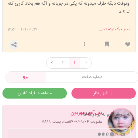
اونوقت دیگه طرف میدونه که یکی در جریانه و اگه هم بخاد کاری کنه
نمیکنه
0
نفر لایک کرده اند ...
1404/04/17
|
12:59
<
2
1
>
برو
اظهار نظر
مشاهده افراد آنلاین
یه_آدم_مهربون
نه شوهر دارم نه برادر😑😂
عضویت: 1402/09/24
تعداد پست: 7899
🌕🌔🌓🌒🌑