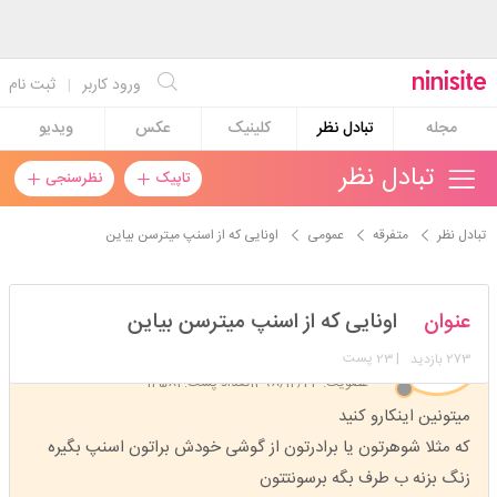
ورود کاربر
|
ثبت نام
مجله
تبادل نظر
کلینیک
عکس
ویدیو
تبادل نظر
تاپیک
نظرسنجی
تبادل نظر
متفرقه
عمومی
اونایی که از اسنپ میترسن بیاین
md6873
عنوان
اونایی که از اسنپ میترسن بیاین
استارتر
مدیر
273
| 23 پست
بازدید
عضویت: 1398/12/23
تعداد پست: 14581
میتونین اینکارو کنید
که مثلا شوهرتون یا برادرتون از گوشی خودش براتون اسنپ بگیره
زنگ بزنه ب طرف بگه برسونتتون