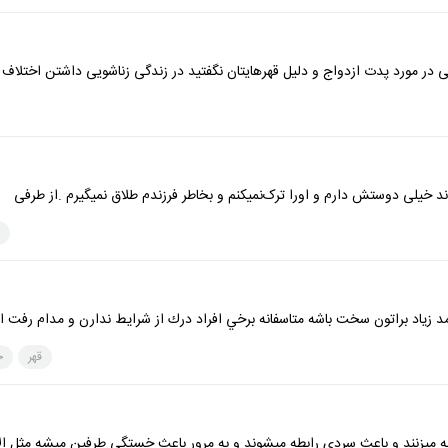
 مورد پدت ازدواج و دلیل قهرهایتان نگفتید در زندگی زناشویی داشتن اختلاف 
 خیلی دوستش دارم و اورا ترک‌نمیکنم و بخاطر فرزندم طلاق نمیگیرم .از طرفی
زياد براتون سخت باشه متاسفانه برخي افراد درك از شرايط ندارن و مدام رفت ام
قهر
خ
ه ميزنند و باعث سردي رابطه ميشوند و به مرور باعث خستگي طرفين ميشه مثل ال