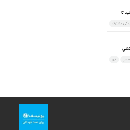
يد تا
ندگی مشترک
 كشي
همسر
قهر