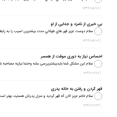
براتون سوال شده چرا ان فردي كه تحمل قهر نداش...
1399/05/08
بی خبری از نامزد و جدایی از او
سلام دوست عزيز قهر هاي طولاني مدت بيشترين اسيب را به رابط
براتون سوال شده چرا ان فردي كه تحمل قهر نداش...
1399/05/08
احساس نیاز به دوری موقت از همسر
سلام.این مشکل شما بایدبیشتربررسی بشه وحتما نیازبه مصاحبه
سرگذاشتن مشکل.ممکن است نوعی ابرازخشم منفعلانه باشدومم...
1399/02/18
قهر کردن و رفتن به خانه پدری
سلام خانم عزیز الان که قهر کردید و منزل پدرتان هستید، بهتر اس
را مطرح کنید . اصل خواسته هایتان را ...
1399/02/13