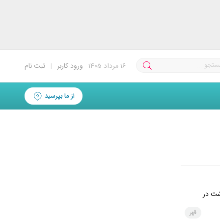
16
مرداد 1405
ورود کاربر
|
ثبت نام
از ما بپرسید
شت در
قهر