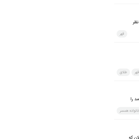
نظر
قهر
قهر
طلاق
د را
انواده همسر
ان كه