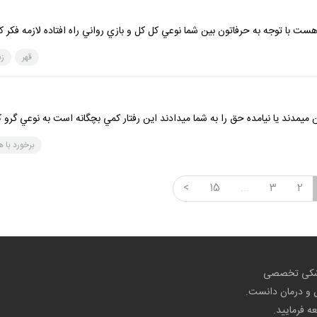
 با توجه به حرفاتون بين شما نوعي كل كل و بازي رواني راه افتاده لازمه فكر كن
قهر
ز
يمدند يا نيامده حق را به شما ميدادند اين رفتار كمي بچگانه است به نوعي گرو
برخورد با 
<
15
...
3
2
پزشکی تخصصی
ص و درمان دانست.
عه فرمایید.