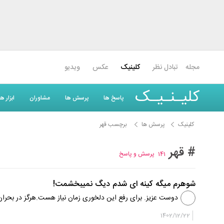
مجله
تبادل نظر
کلینیک
عکس
ویدیو
کلیـنـیـک
پاسخ ها
پرسش ها
مشاوران
ابزار 
کلینیک
پرسش ها
برچسب قهر
# قهر
141
پرسش و پاسخ
شوهرم میگه کینه ای شدم دیگ نمیبخشمت!
دوست عزیز. برای رفع این دلخوری زمان نیاز هست.هرگز در بحرا
کنارش قرار بگیرید و تمام خواسته ها و مشکلات را ...
1402/12/22