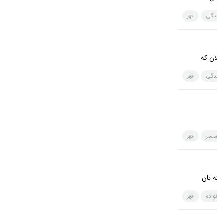
ندگی
قهر
ان كه
ندگی
قهر
همسر
قهر
ه تان
واده
قهر