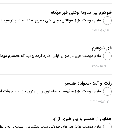
شوهرم بی تفاوته وقتی قهر میکنم
سلام دوست عزیز سوالتان خیلی کلی مطرح شده است و توضیحاتی در
طبیعی است و همسران گاهی از هم دلخور میشوند ولی ...
1399/10/14
قهر شوهرم
سلام دوست عزیز در سوال قبلی اشاره کرده بودید که همسرم میداند
والدینتان هم بخاطر فرزندتان موافق جداییتان نیستن...
1399/05/02
رفت و آمد خانواده همسر
سلام دوست عزيز ميفهمم احساستون را و بهتون حق ميدم رفت امد 
به علاقه مند بودن ربط ميدن شما بايد براي خ...
1399/05/27
جدایی از همسر و بی خبری از او
سلام دوست عزيز قهر هاي طولاني مدت بيشترين اسيب را به رابط