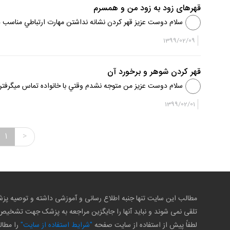
قهرهای زود به زود من و همسرم
سلام دوست عزيز قهر كردن نشانه نداشتن مهارت ارتباطي مناسب هست
كي قرار است اين روال ادامه داشته باشه...
1399/02/09
قهر کردن شوهر و برخورد آن
سلام دوست عزيز من متوجه نشدم وقتي با خانواده تماس ميگرفتن م
كردن است و حمايت خواهي و متاسفانه به دليل...
1399/02/01
1
>
مطالب این سایت تنها جنبه اطلاع رسانی و آموزشی داشته و توصیه 
تلقی نمی شوند و نباید آنها را جایگزین مراجعه به پزشک جهت تشخی
لطفاً پیش از استفاده از سایت صفحه
"شرایط استفاده از سایت"
را مطال