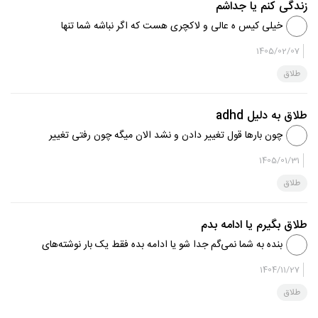
زندگی کنم یا جداشم
خیلی کیس ه عالی و لاکچری هست که اگر نباشه شما تنها
میمونید؟؟ اعتماد به نفستان کجا رفته؟؟ از مشاور کمک بگیرید تا
1405/02/07
خودتان را دریابید
طلاق
طلاق به دلیل adhd
چون بارها قول تغییر دادن و نشد الان میگه چون رفتی تغییر
میکنم دارم پیگیری میکنم مشاوره و روانپزشکو فقط فرصت بده
1405/01/31
،،،، فرصت یعنی پیر شدن شما ،،خود مصرف گل باعث این
طلاق
رفتارها در ایش...
طلاق بگیرم یا ادامه بدم
بنده به شما نمی‌گم جدا شو یا ادامه بده فقط یک بار نوشته‌های
خودتان را بخوانید،به همچین فرد بیماری دختر می‌دید؟ این
1404/11/27
زندگی رفته رفته شما را بیمار خواهد کرد از یک بزرگتری کمک
طلاق
بگیرید ت...