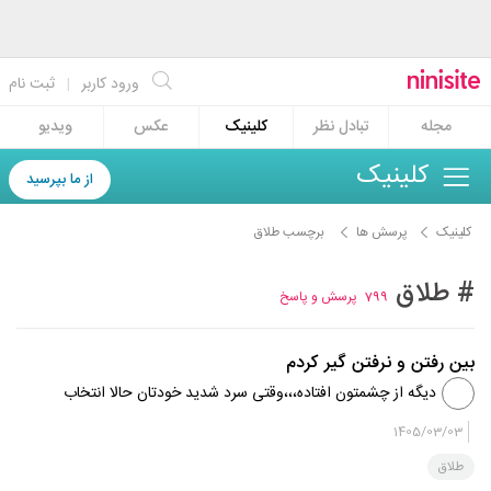
ورود کاربر
|
ثبت نام
مجله
تبادل نظر
کلینیک
عکس
ویدیو
کلینیک
از ما بپرسید
کلینیک
پرسش ها
برچسب طلاق
# طلاق
799
پرسش و پاسخ
بین رفتن و نرفتن گیر کردم
دیگه از چشمتون افتاده،،،وقتی سرد شدید خودتان حالا انتخاب
کنید ماندن ؟نماندن؟
1405/03/03
طلاق