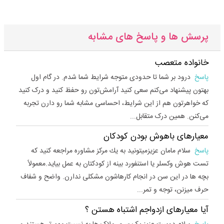
پرسش ها و پاسخ های مشابه
خانواده متعصب
پاسخ
درود بر شما تا حدودی متوجه شرایط شما شدم. در گام اول
بهتون پیشنهاد می‌کنم سعی کنید آرامش‌تون رو حفظ کنید و درک کنید
که خواهرتون هم از این شرایط، احساسی مشابه شما رو دارن تجربه
می‌کنن. همین درک متقابل...
معیارهای باهوش بودن کودکان
پاسخ
سلام مامان عزيزميتونيد به يك مركز مشاوره مراجعه كنيد كه
تست هوش وكسلر يا استنفورد بينه از كودكتان به عمل بيايد.معمولاً
بچه ها در این سن در انجام كارهاشون مشكلی ندارن. واضح و شفاف
حرف ميزنن، توجه و تمر...
آیا معیارهای ازدواجم اشتباه هستن ؟