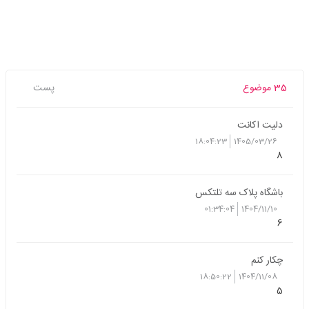
35 موضوع
پست
دلیت اکانت
18:04:23
1405/03/26
8
باشگاه پلاک سه تلتکس
01:34:04
1404/11/10
6
چکار کنم
18:50:22
1404/11/08
5