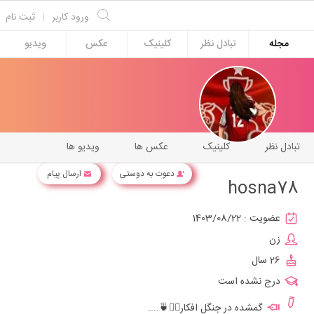
ورود کاربر
|
ثبت نام
مجله
تبادل نظر
کلینیک
عکس
ویدیو
تبادل نظر
کلینیک
عکس ها
ویدیو ها
دعوت به دوستی
ارسال پیام
hosna78
عضویت :
1403/08/22
زن
26 سال
درج نشده است
گمشده در جنگل افکار🚶‍♀️🍵....