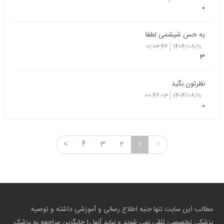
0
یه حس شیشمی لطفا
01:03:46
1404/08/11
3
نظرتون بگید
00:46:03
1404/08/11
0
<
4
3
2
1
>
مطالب این سایت تنها جنبه اطلاع رسانی و آموزشی داشته و توصیه
پزشکی تخصصی تلقی نمی شوند و نباید آنها را جایگزین مراجعه به پزشک