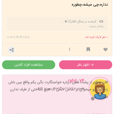
نداره،چی میشه،چطوره
گمشده در جنگل افکار🚶‍♀️🍵....
بیشتر ببینید
0
نفر لایک کرده اند ...
1404/08/11
|
01:03
اظهار نظر
مشاهده افراد آنلاین
rahil_74
الان چطور از پشت تلفن درباره خواستگارت بگن یکم واقع بین باش
عضویت: 1400/01/07
تعداد پست: 522
زندگیت رو میخوای بر اساس حسی ک هیچ شناختی از طرف ندارن
بگن