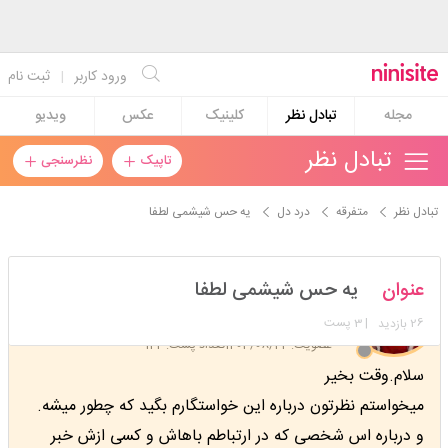
ورود کاربر
|
ثبت نام
مجله
تبادل نظر
کلینیک
عکس
ویدیو
تبادل نظر
تاپیک
نظرسنجی
تبادل نظر
متفرقه
درد دل
یه حس شیشمی لطفا
hosna78
عنوان
یه حس شیشمی لطفا
استارتر
مدیر
26
| 3 پست
بازدید
عضویت: 1403/08/22
تعداد پست: 122
سلام.وقت بخیر
میخواستم نظرتون درباره این خواستگارم بگید که چطور میشه.
و درباره اس شخصی که در ارتباطم باهاش و کسی ازش خبر