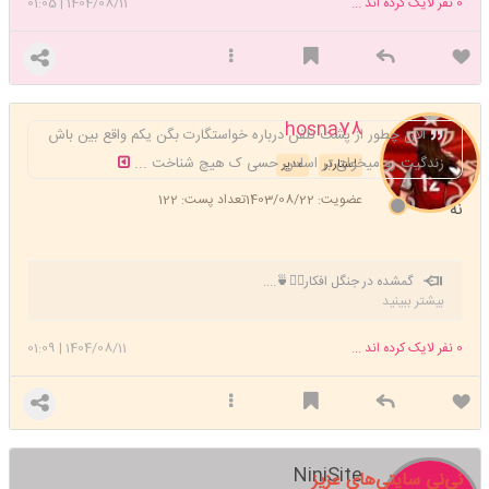
0
نفر لایک کرده اند ...
1404/08/11
|
01:05
hosna78
الان چطور از پشت تلفن درباره خواستگارت بگن یکم واقع بین باش
زندگیت رو میخوای بر اساس حسی ک هیچ شناخت ...
استارتر
مدیر
عضویت: 1403/08/22
تعداد پست: 122
نه
گمشده در جنگل افکار🚶‍♀️🍵....
بیشتر ببینید
0
نفر لایک کرده اند ...
1404/08/11
|
01:09
NiniSite
نی‌نی سایتی‌های عزیز