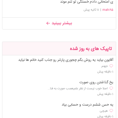
ی امتحانی دادم خستگی تو تنم موند
mah85
|
11 ثانیه پیش
بیشتر ببینید
تاپیک های به روز شده
آقایون بیاید یه روش بگم چجوری پارتنر رو جذب کنید خانم ها نیاید
جهنم
1 دقیقه پیش
یخ گذاشتن روی صورت
اصلا خوب نیست از نظر علمیعصب صورت به فنا...
1 دقیقه پیش
یه حس ششم درست و حسابی بیاد
هیچی
1 دقیقه پیش