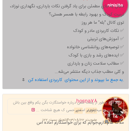
دنبال یه جای مطمئن برای یاد گرفتن نکات بارداری، نگهداری نوزاد،
تربیت کودک و بهبود رابطه با همسر هستی؟
توی کانال "بله" ما هر روز:
✅ نکات کاربردی مادر و کودک
✅ آموزش‌های تربیتی
✅ توصیه‌های روانشناسی خانواده
✅ ایده‌های رشد و بازی با کودک
✅ مطالب سلامت زنان و بارداری
و کلی مطلب جذاب دیگه منتشر می‌شه...
به جمع ما بپیوند و از این محتوای کاربردی استفاده کن.
🌷
hosna78
الان چطور از پشت تلفن درباره خواستگارت بگن یکم واقع بین باش
زندگیت رو میخوای بر اساس حسی ک هیچ شناخت ...
استارتر
مدیر
عضویت: 1403/08/22
تعداد پست: 122
ملاک هام دارم،جوابم که برای خواستگارم آماده اس