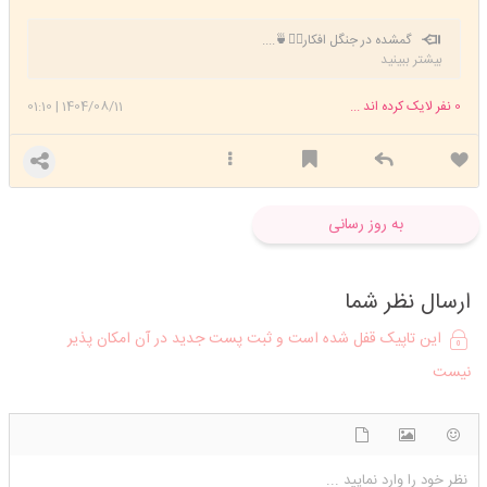
گمشده در جنگل افکار🚶‍♀️🍵....
بیشتر ببینید
0
نفر لایک کرده اند ...
1404/08/11
|
01:10
به روز رسانی
ارسال نظر شما
این تاپیک قفل شده است و ثبت پست جدید در آن امکان پذیر
نیست
شکلک ها
آپلود فایل
اضافه کردن تصویر
نظر خود را وارد نمایید ...