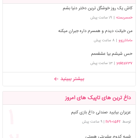
کاش یک روز خوشگل ترین دختر دنیا بشم
خمسربسته
|
19 ساعت پیش
من خیانت دیدم و همسرم داره جبران میکنه
مامانارزوو
|
8 ساعت پیش
حس شیشم بیا عشقممم
yekta737
|
13 ساعت پیش
بیشتر ببینید
داغ ترین های تاپیک های امروز
عزیزان بیایید صندلی داغ بازی کنیم
توسط
fn90154f
|
9 ساعت پیش
شبیه کدوم سلبریتی هستی