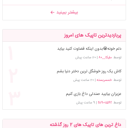
بیشتر ببینید
پربازدیدترین تاپیک های امروز
دلم خونه😭بدون اینکه قضاوت کنید بیاید
توسط
ملیکا__۸۰
|
20 ساعت پیش
کاش یک روز خوشگل ترین دختر دنیا بشم
توسط
خمسربسته
|
20 ساعت پیش
عزیزان بیایید صندلی داغ بازی کنیم
توسط
fn90154f
|
9 ساعت پیش
داغ ترین های تاپیک های 2 روز گذشته