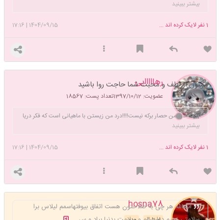
بیشتر ببینید
زبان در خدمتم"😅💕💜
1
نفر لایک کرده اند ...
1404/09/15
|
17:16
رهااااایی
ممنون از لطف و محبت شما حاجت روا باشید
عضویت: 1397/10/12
تعداد پست: 18567
درد من حصار برکه نیست!!!!درد من زیستن با ماهیانی است که فکر دریا
به ذهنشان خطور نکرده است!!!!!!
بیشتر ببینید
1
نفر لایک کرده اند ...
1404/09/15
|
17:16
hosna78
انشالله هر چی به صلاحتون هست اتفاق بیوفتهاسمم لیلاس برا
سلامتی نینیم دعا سالم و سلامت بدنیا بیاد و س ...
استارتر
مدیر