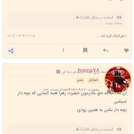
گمشده در جنگل افکار🚶‍♀️🍵....
بیشتر ببینید
1
نفر لایک کرده اند ...
1404/09/15
|
17:14
hosna78
اسمم آمنه برای بچه دارشدنم دعا کن
استارتر
مدیر
چشم
عضویت: 1403/08/22
تعداد پست: 122
ان شاءالله به حق مادرمون حضرت زهرا همه کسایی که بچه دار
نمیشن
بچه دار بشن به همین زودی
گمشده در جنگل افکار🚶‍♀️🍵....