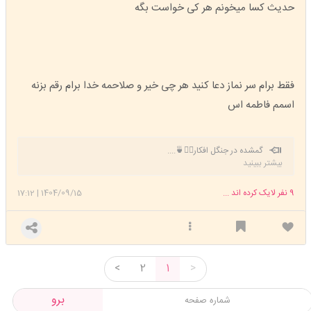
حدیث کسا میخونم هر کی خواست بگه
فقط برام سر نماز دعا کنید هر چی خیر و صلاحمه خدا برام رقم بزنه
اسمم فاطمه اس
گمشده در جنگل افکار🚶‍♀️🍵....
بیشتر ببینید
9
نفر لایک کرده اند ...
1404/09/15
|
17:12
<
2
1
>
برو