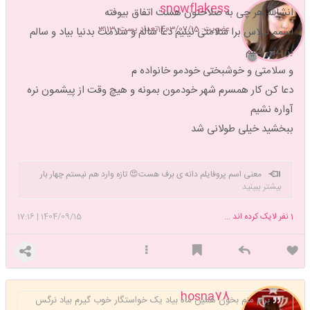
مثل بقیه تاپیک بزنی و صدام کنی خبر خوش حاجت روایی بدی.
یاعلی
snowflakess
انشالله هر چی به صلاحتون هست اتفاق بیوفته
عضویت: 1403/07/15
تعداد پست: 3113
اسمم لیلاس برا سلامتی نینیم دعا سالم و سلامت بدنیا بیاد و سالم
بزرگش کنیم
و سلامتی و خوشبختی خودمو خانواده م
دعا کن کار همسرم شهر خودمون بمونه و هیچ وقت از پیشمون نره
آواره نشیم
ببخشید خیلی طولانی شد
معنی اسم پروفایلم دانه ی برف هست😍 تازه وارد هم نیستم چهار بار
بیشتر ببینید
تعلیق شدم😎 این👈 🌷رو ی دختر مهربون بهم هدیه داده ملکه70♥️♥️
1
نفر لایک کرده اند ...
1404/09/15
|
17:16
hosna78
برام منم بخون همین ماه بیاد یک خواستگار خوب گیرم بیاد نرگس