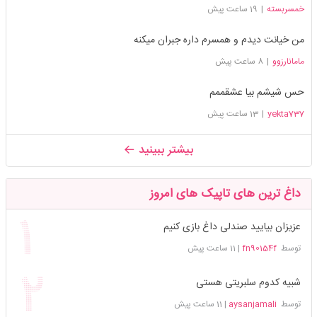
خمسربسته
|
19 ساعت پیش
من خیانت دیدم و همسرم داره جبران میکنه
مامانارزوو
|
8 ساعت پیش
حس شیشم بیا عشقممم
yekta737
|
13 ساعت پیش
بیشتر ببینید
داغ ترین های تاپیک های امروز
عزیزان بیایید صندلی داغ بازی کنیم
توسط
fn90154f
|
11 ساعت پیش
شبیه کدوم سلبریتی هستی
توسط
aysanjamali
|
11 ساعت پیش