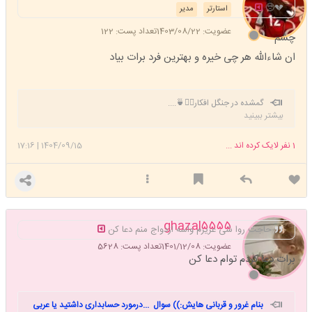
💔🥺
استارتر
مدیر
عضویت: 1403/08/22
تعداد پست: 122
چشم
ان شاءالله هر چی خیره و بهترین فرد برات بیاد
گمشده در جنگل افکار🚶‍♀️🍵....
بیشتر ببینید
1
نفر لایک کرده اند ...
1404/09/15
|
17:16
ghazal۵۵۵۵
حاجت روا شی عزیزم واسه ازدواج منم دعا کن
عضویت: 1401/12/08
تعداد پست: 5628
برات دعا کردم توام دعا کن
بنام غرور و قربانی هایش:)) سوال ...درمورد حسابداری داشتید یا عربی