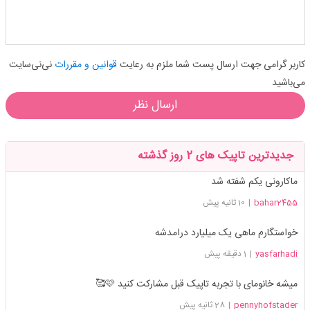
کاربر گرامی جهت ارسال پست شما ملزم به رعایت
قوانین و مقررات
نی‌نی‌سایت
می‌باشید
ارسال نظر
جدیدترین تاپیک های 2 روز گذشته
ماکارونی یکم شفته شد
bahar2455
|
10 ثانیه پیش
خواستگارم ماهی یک میلیارد درامدشه
yasfarhadi
|
1 دقیقه پیش
میشه خانومای با تجربه تاپیک قبل مشارکت کنید 🩷🥰
pennyhofstader
|
28 ثانیه پیش