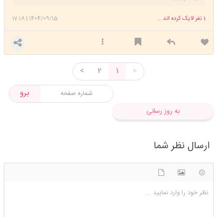
1
نفر لایک کرده اند ...
1404/09/15
|
17:18
<
2
1
>
برو
به روز رسانی
ارسال نظر شما
شکلک ها
آپلود فایل
اضافه کردن تصویر
نظر خود را وارد نمایید ...