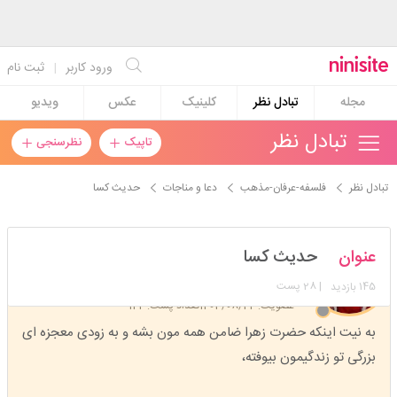
ورود کاربر
|
ثبت نام
مجله
تبادل نظر
کلینیک
عکس
ویدیو
تبادل نظر
تاپیک
نظرسنجی
تبادل نظر
فلسفه-عرفان-مذهب
دعا و مناجات
حدیث کسا
hosna78
عنوان
حدیث کسا
استارتر
مدیر
145
| 28 پست
بازدید
عضویت: 1403/08/22
تعداد پست: 122
به نیت اينکه حضرت زهرا ضامن همه مون بشه و به زودی معجزه ای
بزرگی تو زندگیمون بیوفته،