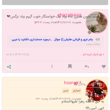
ghazal۵۵۵۵
برام منم بخون همین ماه بیاد یک خواستگار خوب گیرم بیاد نرگس💔
عضویت: 1401/12/08
تعداد پست: 5628
🥺
بنام غرور و قربانی هایش:)) سوال ...درمورد حسابداری داشتید یا عربی
بیشتر ببینید
زبان در خدمتم"😅💕💜
1
نفر لایک کرده اند ...
1404/09/15
|
17:13
hosna78
حاجت رواشی
استارتر
مدیر
همچنین شما
عضویت: 1403/08/22
تعداد پست: 122
به حق فاطمه زهرا علیهاالسلام
الهی آمین🤲