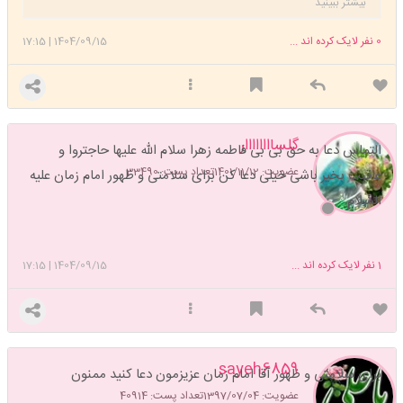
بیشتر ببینید
0
نفر لایک کرده اند ...
1404/09/15
|
17:15
گلساااااااار
التماس دعا به حق بی بی فاطمه زهرا سلام الله علیها حاجتروا و
عضویت: 1401/11/12
تعداد پست: 33490
عاقبت بخیر باشی خیلی دعا کن برای سلامتی و ظهور امام زمان علیه
السلام
1
نفر لایک کرده اند ...
1404/09/15
|
17:15
sayeh6859
برای سلامتی و ظهور آقا امام زمان عزیزمون دعا کنید ممنون
عضویت: 1397/07/04
تعداد پست: 40914