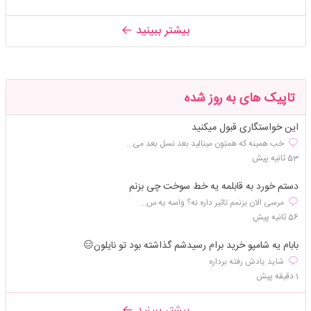
بیشتر ببینید
تاپیک های به روز شده
این خواستگاری قبول میکنید
خب همینه که همتون مینالید بعد نسل بعد می...
53 ثانیه پیش
دستم خورد به قابلمه یه خط سوخت چی بزنم
مرسی الان بزنمم تاثیر داره نه؟ واسه یه س...
56 ثانیه پیش
بابام یه شامپو خرید برام رسیدشم گذاشته بود تو نایلون😑
شاید یادش رفته برداره
1 دقیقه پیش
بیشتر ببینید