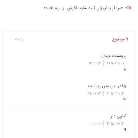
«مرا از پا آویزان کنید شاید فکرش از سرم افتاد»
9 موضوع
پست
پروستات مردان
13:41:54
1405/03/21
8
چقدر این متن زیباست
15:07:32
1405/03/17
3
آیفون دارا
10:20:20
1405/03/17
9