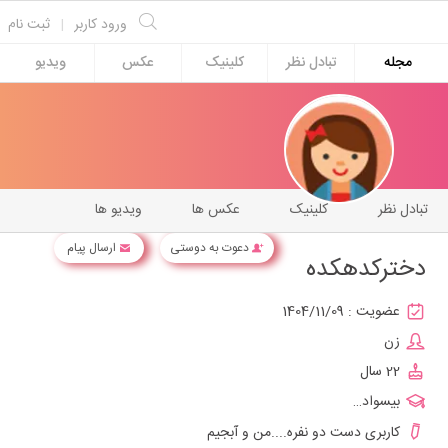
ورود کاربر
|
ثبت نام
مجله
تبادل نظر
کلینیک
عکس
ویدیو
تبادل نظر
کلینیک
عکس ها
ویدیو ها
دعوت به دوستی
ارسال پیام
دخترکدهکده
عضویت :
1404/11/09
زن
22 سال
بیسواد…
کاربری دست دو نفره....من و آبجیم