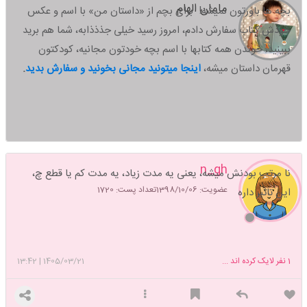
مامان الهام
بچه ها باورتون نمیشه! برای بچم از «داستان من» با اسم و عکس
خودش کتاب سفارش دادم، امروز رسید خیلی جذذذابه، شما هم برید
ببینید،
خوندن همه کتابها با اسم بچه خودتون مجانیه، کودکتون
قهرمان داستان میشه،
اینجا میتونید مجانی بخونید و سفارش بدید
.
n_gh
نا مرتب بودنش میشه، یعنی یه مدت زیاد، یه مدت کم یا قطع چ،
عضویت: 1398/10/06
تعداد پست: 1720
این تاثیر داره
1
نفر لایک کرده اند ...
1405/03/21
|
13:42