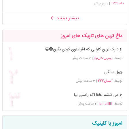
دلسا۱۳۹۹
|
1 روز پیش
بیشتر ببینید
داغ ترین های تاپیک های امروز
از دارک ترین کارایی که اقوامتون کردن بگین🌚😂
توسط
بلوپ_نت_نیاز
|
3 ساعت پیش
چهل سالگی
توسط
آسمان444
|
3 ساعت پیش
ح س ششم لطفا اگه راستی بیا
توسط
smaillllll
|
2 ساعت پیش
امروز با کلینیک