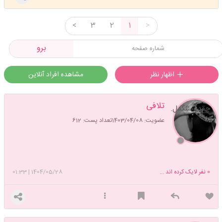
<
3
2
1
>
برو
اظهار نظر
مشاهده افراد آنلاین
تلافی
چقدر سنگدل.
عضویت: 1403/04/08
تعداد پست: 612
0
نفر لایک کرده اند ...
1404/05/28
|
01:33