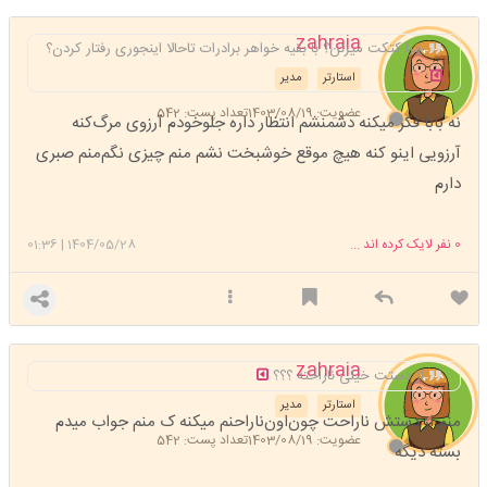
zahraia
چرا کتکت میزنن؟ با بقیه خواهر برادرات تاحالا اینجوری رفتار کردن؟
استارتر
مدیر
عضویت: 1403/08/19
تعداد پست: 542
نه بابا فکر میکنه دشمنشم انتظار داره جلو‌خودم آرزوی مرگ‌کنه
آرزویی اینو کنه هیچ موقع خوشبخت نشم منم چیزی نگم‌منم صبری
دارم
0
نفر لایک کرده اند ...
1404/05/28
|
01:36
zahraia
از دستت خیلی ناراحته ؟؟؟
استارتر
مدیر
منم از دستش ناراحت چون‌اون‌ناراحنم میکنه ک منم جواب میدم
عضویت: 1403/08/19
تعداد پست: 542
بسته دیگه