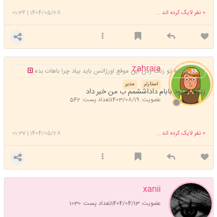
0
نفر لایک کرده اند ...
1404/05/28
|
01:36
zahraia
چرا به تو زنگ زدن این موقع اورژانس باید بیاد چرا باهات بده
استارتر
مدیر
زنگ زد بود بابام داداششمم ب من خبر داد
عضویت: 1403/08/19
تعداد پست: 542
0
نفر لایک کرده اند ...
1404/05/28
|
01:37
xanii
بمیرم برات
عضویت: 1404/04/13
تعداد پست: 1030