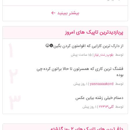
بیشتر ببینید
پربازدیدترین تاپیک های امروز
از دارک ترین کارایی که اقوامتون کردن بگین🌚😂
توسط
بلوپ_نت_نیاز
|
15 ساعت پیش
قشنگ ترین کاری که همسرتون تا حالا براتون کرده چی
بوده
توسط
yasnaaaakord
|
1 روز پیش
دستام خیلی زشته بیاین عکس
توسط
گلی۲۲۳۱۳
|
1 روز پیش
داغ ترین های تاپیک های 2 روز گذشته