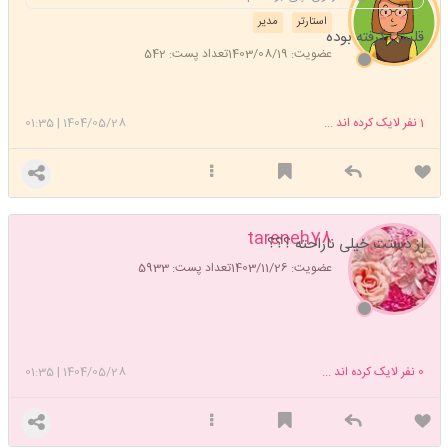
استارتر
مدیر
قلبش گرفته بوده
عضویت: 1403/08/19
تعداد پست: 542
1
نفر لایک کرده اند ...
1404/05/28
|
01:35
tareneh78
از دستت خیلی ناراحته ؟؟؟
عضویت: 1403/11/26
تعداد پست: 5933
0
نفر لایک کرده اند ...
1404/05/28
|
01:35