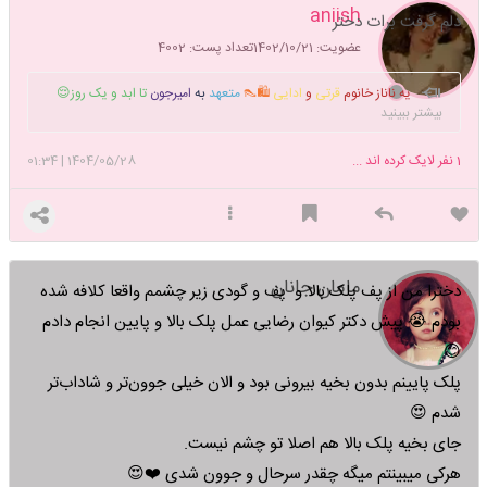
aniish
دلم گرفت برات دختر
عضویت: 1402/10/21
تعداد پست: 4002
یه ناناز خانوم
قرتی
و
ادایی
🛍👠
متعهد
به
امیرجون
تا ابد و یک روز😌
بیشتر ببینید
💍
رها و آزاد همانند باد🌬🫧
و قسم به آه گیرای مادر✌🏻🕊🖤
1
نفر لایک کرده اند ...
1404/05/28
|
01:34
مامان جانان
دخترا من از پف پلک بالا و پف و گودی زیر چشمم واقعا کلافه شده
بودم 😭 پیش دکتر کیوان رضایی عمل پلک بالا و پایین انجام دادم
😊
پلک پایینم بدون بخیه بیرونی بود و الان خیلی جوون‌تر و شاداب‌تر
شدم 😍
جای بخیه پلک بالا هم اصلا تو چشم نیست.
هرکی میبینتم میگه چقدر سرحال و جوون شدی ❤️😍