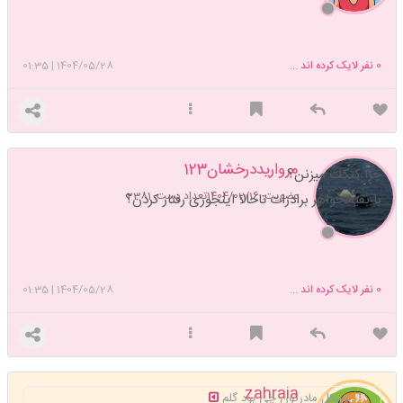
0
نفر لایک کرده اند ...
1404/05/28
|
01:35
مرواریددرخشان123
چرا کتکت میزنن؟
عضویت: 1404/02/16
تعداد پست: 2381
با بقیه خواهر برادرات تاحالا اینجوری رفتار کردن؟
0
نفر لایک کرده اند ...
1404/05/28
|
01:35
zahraia
مشکل مادرتون چی بود گلم