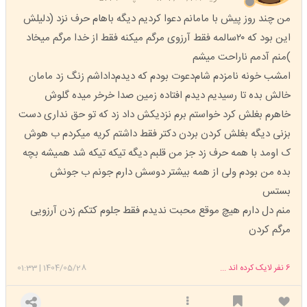
من چند روز پیش با مامانم دعوا کردیم دیگه باهام حرف نزد (دلیلش
این بود که ۲۰سالمه فقط آرزوی مرگم میکنه فقط از خدا مرگم میخاد
)منم آدمم ناراحت میشم
امشب خونه نامزدم شام‌دعوت بودم که دیدم‌داداشم زنگ زد مامان
خالش بده تا رسیدیم دیدم افتاده زمین صدا خرخر میده گلوش
خاهرم بغلش کرد خواستم برم نزدیکش داد زد که تو حق نداری دست
بزنی دیگه بغلش کردن بردن دکتر فقط داشتم کریه میکردم ب هوش
ک اومد با همه حرف زد جز من قلبم دیگه تیکه تیکه شد همیشه بچه
بده من بودم ولی از همه بیشتر دوسش دارم جونم ب جونش
بستس
منم دل دارم هیچ موقع محبت ندیدم فقط جلوم کتکم زدن آرزویی
مرگم کردن
6
نفر لایک کرده اند ...
1404/05/28
|
01:33