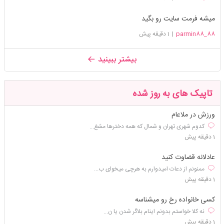
میشه فرمت سایت رو بگید
parmin88_88
|
1 دقیقه پیش
بیشتر ببینید
تاپیک های به روز شده
ورزش در ملاعام
کدوم شهری تهران و شمال که همه دخترها مشغ...
1 دقیقه پیش
عادلانه قضاوت کنید
ممنونم از دعات امیدوارم به هرچی میخوای ب...
1 دقیقه پیش
کسی خانواده رخ رو میشناسه
نه کلا خواستم بدونم اینام بلاگر شدن یا ن...
1 دقیقه پیش