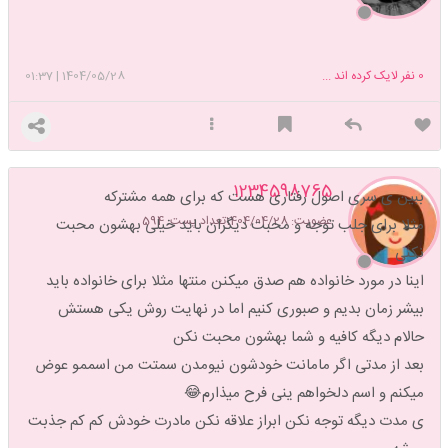
0
نفر لایک کرده اند ...
1404/05/28
|
01:37
1234598765
ببین ی سری اصول رفتاری هست که برای همه مشترکه
عضویت: 1404/04/28
تعداد پست: 594
مثلا برای جلب توجه و محبت دیگران باید خیلی بهشون محبت
نکنی
اینا در مورد خانواده هم صدق میکنن منتها مثلا برای خانواده باید
بیشر زمان بدیم و صبوری کنیم اما در نهایت روش یکی هستش
حالام دیگه کافیه و شما بهشون محبت نکن
بعد از مدتی اگر مامانت خودشون نیومدن سمتت من اسممو عوض
میکنم و اسم دلخواهم ینی فرح میذارم😂
ی مدت دیگه توجه نکن ابراز علاقه نکن مادرت خودش کم کم جذبت