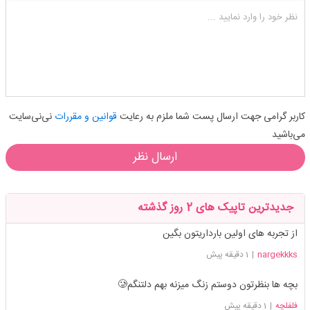
شکلک ها
آپلود فایل
اضافه کردن تصویر
نظر خود را وارد نمایید ...
کاربر گرامی جهت ارسال پست شما ملزم به رعایت
قوانین و مقررات
نی‌نی‌سایت
می‌باشید
ارسال نظر
جدیدترین تاپیک های 2 روز گذشته
از تجربه های اولین بارداریتون بگین
nargekkks
|
1 دقیقه پیش
بچه ها بنظرتون دوستم زنگ میزنه بهم دلتنگم🥲
فلفلچه
|
1 دقیقه پیش