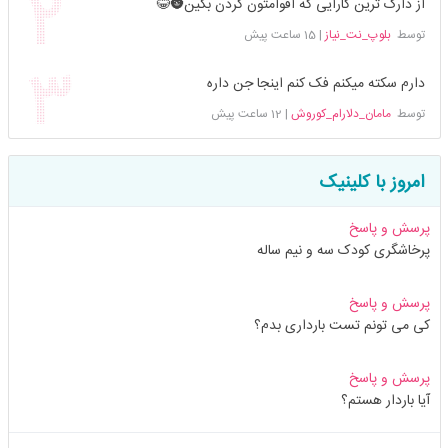
از دارک ترین کارایی که اقوامتون کردن بگین🌚😂
توسط
بلوپ_نت_نیاز
|
15 ساعت پیش
دارم سکته میکنم فک کنم اینجا جن داره
توسط
مامان_دلارام_کوروش
|
12 ساعت پیش
امروز با کلینیک
پرسش و پاسخ
پرخاشگری کودک سه و نیم ساله
پرسش و پاسخ
کی می تونم تست بارداری بدم؟
پرسش و پاسخ
آیا باردار هستم؟