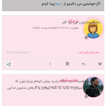
اگر خواستین من دکترمو از
اینجا
پیدا کردم
ترنمat
مشکل مادرتون چی بود گلم
عضویت: 1401/09/08
تعداد پست: 26511
0
نفر لایک کرده اند ...
1404/05/28
|
01:34
مهدیییشونم
سعی کنید اهمیت ندید دیگه، بزارید پیش خواهر وبرادرتون که
عضویت: 1403/02/19
تعداد پست: 165
ارامش دارن بمونن تا شاید یاد شما بیوفتن و کارهای بدشون تداعی
بشه