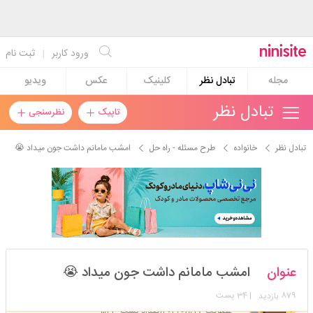
ورود کاربر
|
ثبت نام
مجله
تبادل نظر
کلینیک
عکس
ویدیو
تبادل نظر
تاپیک
نظرسنجی
تبادل نظر
خانواده
طرح مسئله - راه حل
امشب مامانم داشت جون میداد 😭
zahraia
عنوان
امشب مامانم داشت جون میداد 😭
استارتر
مدیر
879
| 34 پست
بازدید
عضویت: 1403/08/19
تعداد پست: 542