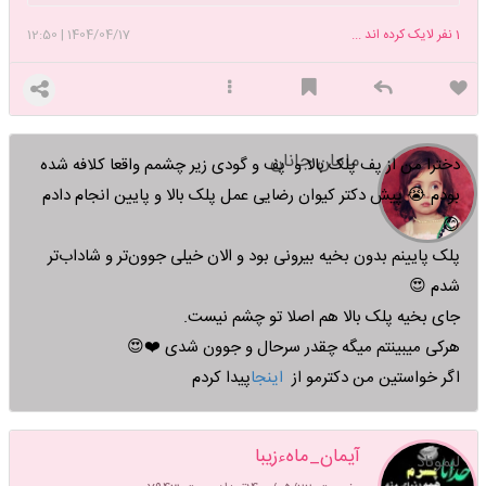
میدونم یه روز خوب میشی🌿
به چشمهایم زل زد و گفت باهم
1
نفر لایک کرده اند ...
1404/04/17
|
12:50
درستش میکنیم!، چه لذتی داشت همین باهم‌؛ حتی اگر باهم هیچ چیزی
درست نشود
✨سختترین حق الناس این است که به روح دیگران لطمه بزنی
مامان جانان
دخترا من از پف پلک بالا و پف و گودی زیر چشمم واقعا کلافه شده
بودم 😭 پیش دکتر کیوان رضایی عمل پلک بالا و پایین انجام دادم
😊
پلک پایینم بدون بخیه بیرونی بود و الان خیلی جوون‌تر و شاداب‌تر
شدم 😍
جای بخیه پلک بالا هم اصلا تو چشم نیست.
هرکی میبینتم میگه چقدر سرحال و جوون شدی ❤️😍
اگر خواستین من دکترمو از
اینجا
پیدا کردم
آیمان_ماهءزیبا
لیموناد