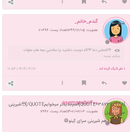
گندم_خانم_
شهد
عضویت: 1399/12/05
تعداد پست: 20696
💚التماس دعا 💚اگه دوست داشتيد برا سلامتي بچه هام صلوات
بفرستيد به منم بگيد براتون بفرستم 💚
بیشتر ببینید
1
نفر لایک کرده اند ...
1404/04/17
|
12:56
asemanabi1400
[QUOTE=387383448]اسم‌جدیدتر میخوایم🥹[/QUOTEشیرینی
عضویت: 1402/03/06
تعداد پست: 7962
سرای وانیل
لری بخای هم شیرینی سرای کِینو😄