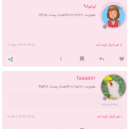
لیام۹۸
دانژه
عضویت: 1402/03/27
تعداد پست: 11425
2
نفر لایک کرده اند ...
1404/04/17
|
12:55
faaaatrr
طعم شیرین
عضویت: 1400/05/21
تعداد پست: 45418
.
بیشتر ببینید
1
نفر لایک کرده اند ...
1404/04/17
|
12:56