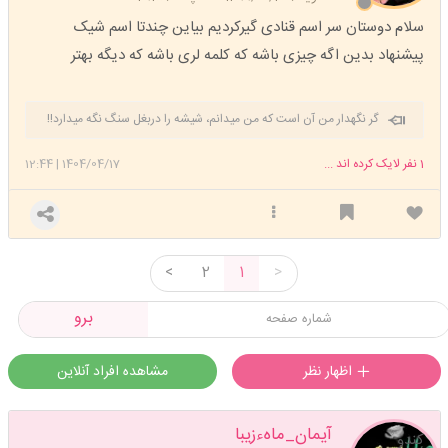
سلام دوستان سر اسم قنادی گیرکردیم بیاین چندتا اسم شیک
پیشنهاد بدین اگه چیزی باشه که کلمه لری باشه که دیگه بهتر
گر نگهدار من آن است که من میدانم، شیشه را دربغل سنگ نگه میدارد!!
1
نفر لایک کرده اند ...
1404/04/17
|
12:44
<
2
1
>
برو
اظهار نظر
مشاهده افراد آنلاین
آیمان_ماهءزیبا
کندو