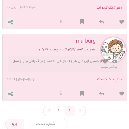
1
نفر لایک کرده اند ...
1404/04/17
|
12:58
marburg
تاتلی
عضویت: 1397/11/07
تعداد پست: 20736
🖤🖤از حسین ابن علی هر چه بخواهی بدهد، تو زرنگ باش و از او نسل
علی‌دوست بخواه🖤🖤 Good
بیشتر ببینید
behavior is very powerful; like a good medicine! #pharmacist
0
نفر لایک کرده اند ...
1404/04/17
|
13:09
لطفاً اگر سؤالی دارید، تو یکی از تاپیک‌های خودم بپرسید. من
خوشحال می‌شم اگر بتونم کمکتون کنم ولی متأسفانه نمی‌تونم همه اعلان‌هام
رو چک کنم.
<
2
1
>
برو