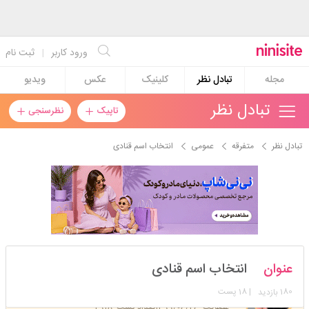
ورود کاربر
|
ثبت نام
مجله
تبادل نظر
کلینیک
عکس
ویدیو
تبادل نظر
تاپیک
نظرسنجی
تبادل نظر
متفرقه
عمومی
انتخاب اسم قنادی
مهربانوmmm
عنوان
انتخاب اسم قنادی
استارتر
مدیر
180
| 18 پست
بازدید
عضویت: 1399/06/26
تعداد پست: 4918