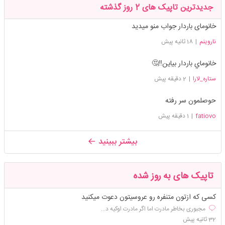
جدیدترین تاپیک های 2 روز گذشته
خانومای باردار جواب منو میدید
ناروینم
|
18 ثانیه پیش
خانوماي باردار بياين‼️🤔
ستاره_لارا
|
2 دقیقه پیش
حوصلمون سر رفته
fatiovo
|
1 دقیقه پیش
بیشتر ببینید
تاپیک های به روز شده
کسی که ازتون متنفره رو عروسیتون دعوت میکنید
مجبوری بخاطر مادرت اما اگر مادرت اوکیه د...
32 ثانیه پیش