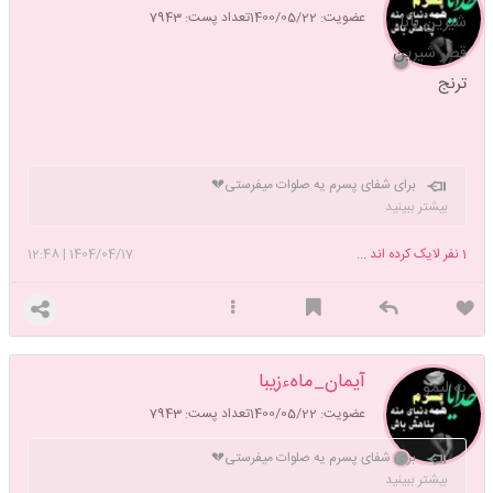
عضویت: 1400/05/22
تعداد پست: 7943
شیرین بابا
قصر شیرین
ترنج
برای شفای پسرم یه صلوات میفرستی💔
حال خوبت آرزومه پسر قشنگم قلبِ مادر
بیشتر ببینید
میدونم یه روز خوب میشی🌿
به چشمهایم زل زد و گفت باهم
1
نفر لایک کرده اند ...
1404/04/17
|
12:48
درستش میکنیم!، چه لذتی داشت همین باهم‌؛ حتی اگر باهم هیچ چیزی
درست نشود
✨سختترین حق الناس این است که به روح دیگران لطمه بزنی
آیمان_ماهءزیبا
به لیمو
عضویت: 1400/05/22
تعداد پست: 7943
برای شفای پسرم یه صلوات میفرستی💔
حال خوبت آرزومه پسر قشنگم قلبِ مادر
بیشتر ببینید