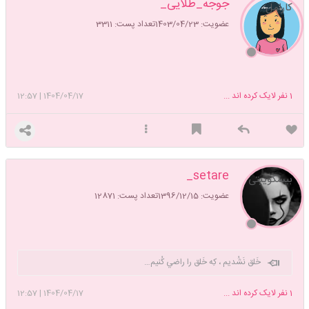
جوجه_طلایی_
کارامل
عضویت: 1403/04/23
تعداد پست: 3311
1
نفر لایک کرده اند ...
1404/04/17
|
12:57
setare_
بیسکوییتی
عضویت: 1396/12/15
تعداد پست: 12871
خَلق نَشُديم ، كِه خَلق را راضي كُنيم…
1
نفر لایک کرده اند ...
1404/04/17
|
12:57