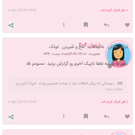
0
نفر لایک کرده اند ...
1404/04/17
|
12:57
ارغوان404
ترمه . باران . عالیجناب . تلخ و شیرین. توتک .
عضویت: 1404/04/02
تعداد پست: 344
بچه ها میشه لطفا تاپیک آخرم رو گزارش بزنید ‌ ممنونم 🙏
دوستانی که پیگیر اتفاقات بعد از خیانت همسرم بودند تاپیک آخرم رو
بیشتر ببینید
بخونند ببخشید تگ کردن بلد نیستم 🙏
1
نفر لایک کرده اند ...
1404/04/17
|
12:57