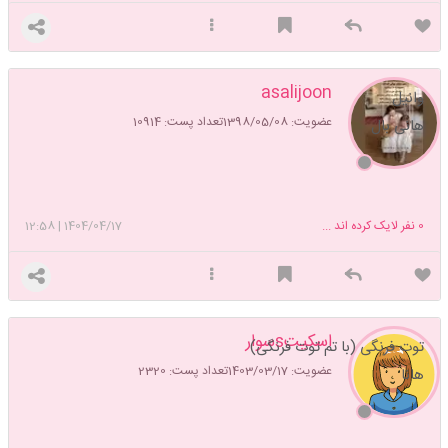
asalijoon
وانیل
عضویت: 1398/05/08
تعداد پست: 10914
هانی بال
0
نفر لایک کرده اند ...
1404/04/17
|
12:58
اسکیتsسوار
توت فرنگی (با تم توت فرنگی)
عضویت: 1403/03/17
تعداد پست: 2320
هانا