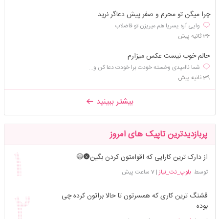
چرا میگن تو محرم و صفر پیش دعاگر نرید
وایی آره یسریا هم میریزن تو فاضلاب
36 ثانیه پیش
حالم خوب نیست عکس میزارم
شما ناامیدی وخسته خودت برا خودت دعا کن و...
39 ثانیه پیش
بیشتر ببینید
پربازدیدترین تاپیک های امروز
از دارک ترین کارایی که اقوامتون کردن بگین🌚😂
توسط
بلوپ_نت_نیاز
|
7 ساعت پیش
قشنگ ترین کاری که همسرتون تا حالا براتون کرده چی
بوده