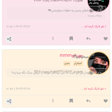
عضویت: 1400/05/22
تعداد پست: 7943
برای شفای پسرم یه صلوات میفرستی💔
حال خوبت آرزومه پسر قشنگم قلبِ مادر
بیشتر ببینید
میدونم یه روز خوب میشی🌿
به چشمهایم زل زد و گفت باهم
1
نفر لایک کرده اند ...
1404/04/17
|
12:50
درستش میکنیم!، چه لذتی داشت همین باهم‌؛ حتی اگر باهم هیچ چیزی
درست نشود
✨سختترین حق الناس این است که به روح دیگران لطمه بزنی
مهربانوmmm
اسم‌جدیدتر میخوایم🥹
استارتر
مدیر
عضویت: 1399/06/26
تعداد پست: 4918
گر نگهدار من آن است که من میدانم، شیشه را دربغل سنگ نگه میدارد!!
0
نفر لایک کرده اند ...
1404/04/17
|
12:52