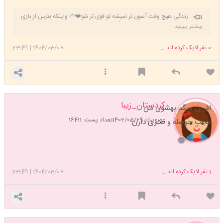
زندگی هیچ وقت آسون تر نمیشه تو قوی تر شو❤️🌱 واینکه بترس از بازی
که فکر میکنی توش برنده ای👍
بیشتر ببینید
0
نفر لایک کرده اند ...
1404/03/08
|
23:49
کردستان_زیبا
افرین میگم بهشون من
عضویت: 1402/05/29
تعداد پست: 16411
عجب حوصله و صبری دارن
1
نفر لایک کرده اند ...
1404/03/08
|
23:49