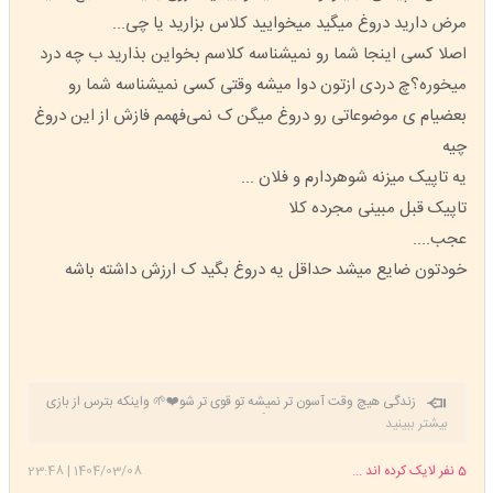
مرض دارید دروغ میگید میخوایید کلاس بزارید یا چی...
اصلا کسی اینجا شما رو نمیشناسه کلاسم بخواین بذارید ب چه درد
میخوره؟چ دردی ازتون دوا میشه وقتی کسی نمیشناسه شما رو
بعضیام ی موضوعاتی رو دروغ میگن ک نمی‌فهمم فازش از این دروغ
چیه
یه تاپیک میزنه شوهردارم و فلان ...
تاپیک قبل مبینی مجرده کلا
عجب....
خودتون ضایع میشد حداقل یه دروغ بگید ک ارزش داشته باشه
زندگی هیچ وقت آسون تر نمیشه تو قوی تر شو❤️🌱 واینکه بترس از بازی
که فکر میکنی توش برنده ای👍
بیشتر ببینید
5
نفر لایک کرده اند ...
1404/03/08
|
23:48