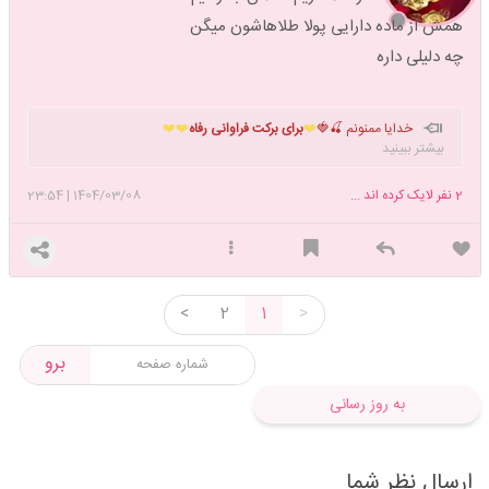
همش از ماده دارایی پولا طلاهاشون میگن
چه دلیلی داره
خدایا ممنونم 🍒🍓
❤️
برای برکت فراوانی رفاه
❤️❤️
بیشتر ببینید
2
نفر لایک کرده اند ...
1404/03/08
|
23:54
<
2
1
>
برو
به روز رسانی
ارسال نظر شما