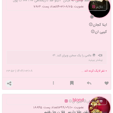
راست فقط اونایی که میگن ۳کیلو طلا داریمماهی ۳۰۰ ۴۰۰ ت پول
عضویت: 1403/08/25
تعداد پست: 7826
داریم
اینا کجان😐
کییی ان😐
🌍 عالمی را یک سخن ویران کند..🌱
بیشتر ببینید
0
نفر لایک کرده اند ...
1404/03/08
|
23:52
blond
اینا کجان😐کییی ان😐
عضویت: 1399/09/10
تعداد پست: 18845
مثلا میگن انقدر طلا داریم فلا ن جا رفتیم