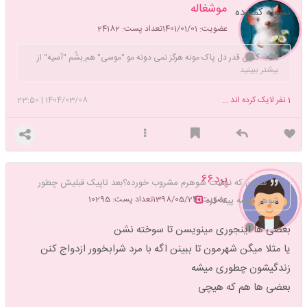
موشغاله
نشونه کمبوده
عضویت: 1401/01/01
تعداد پست: 24182
کسی قدر دل پاک مونه هرگز نمی دونه مو "موسی" هم ِبشُم "آسیه" از
بیشتر ببینید
"آبُم" نمی گیره.
نِفهمید و نمیفهمن مُنو درد مونه اینجا مو خط دکترُم خالو کسی
قابُم نمی گیره 🍀
1
نفر لایک کرده اند ...
1404/03/08
|
23:50
پرد۶۶
همون که نوشت شوهرم مشروب خورده؟بعد تاپیک قبلیش چطور
عضویت: 1398/05/24
تعداد پست: 10295
شوهر میشه پیدا کرد
بعضی ها اینجوری مینویسن تا سوخته نشن
یا مثلا میگن شهرمون تا ببینن اگه با مرد شرابخوور ازدواج کنن
زندگیشون چطوری میشه
بعضی ها هم که هیچی