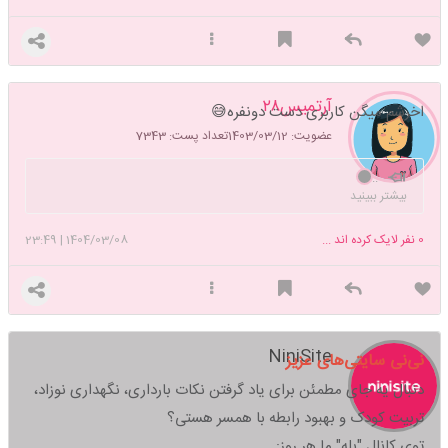
آرتمیس۲۸
اخرشم میگن کاربری دست دونفره😅
عضویت: 1403/03/12
تعداد پست: 7343
..
بیشتر ببینید
0
نفر لایک کرده اند ...
1404/03/08
|
23:49
NiniSite
نی‌نی سایتی‌های عزیز
دنبال یه جای مطمئن برای یاد گرفتن نکات بارداری، نگهداری نوزاد،
تربیت کودک و بهبود رابطه با همسر هستی؟
توی کانال "بله" ما هر روز: