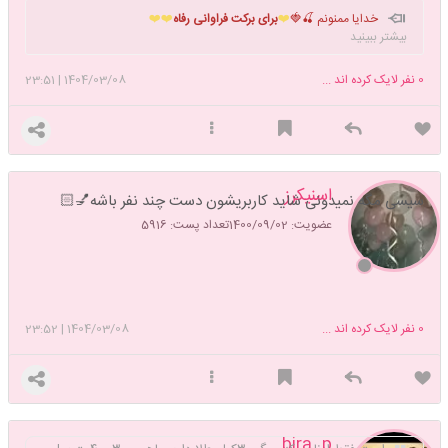
خدایا ممنونم 🍒🍓
❤️
برای برکت فراوانی رفاه
❤️❤️
بیشتر ببینید
0
نفر لایک کرده اند ...
1404/03/08
|
23:51
اسنیکرز
سیسی مگه نمیدونی شاید کاربریشون دست چند نفر باشه💅🏻
عضویت: 1400/09/02
تعداد پست: 5916
0
نفر لایک کرده اند ...
1404/03/08
|
23:52
bira_p