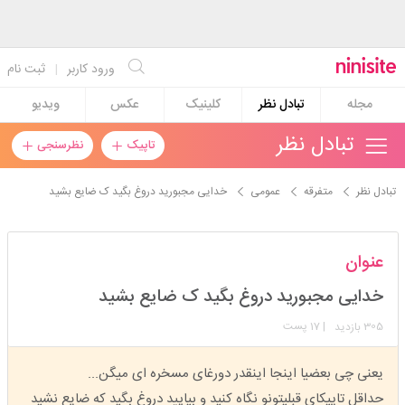
ورود کاربر
|
ثبت نام
مجله
تبادل نظر
کلینیک
عکس
ویدیو
تبادل نظر
تاپیک
نظرسنجی
تبادل نظر
متفرقه
عمومی
خدایی مجبورید دروغ بگید ک ضایع بشید
1403aaa
عنوان
استارتر
مدیر
خدایی مجبورید دروغ بگید ک ضایع بشید
عضویت: 1403/01/12
تعداد پست: 2609
305
| 17 پست
بازدید
یعنی چی بعضیا اینجا اینقدر دورغای مسخره ای میگن...
حداقل تاپیکای قبلیتونو نگاه کنید و بیایید دروغ بگید که ضایع نشید