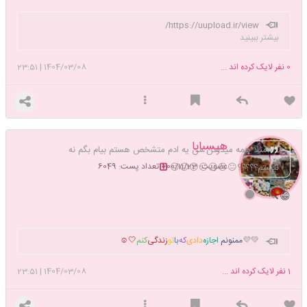
https://uupload.ir/view/
بیشتر ببینید
دسر_فوری_۵_دقیقه_ای_با_بیسگوییت_و_شیر_tolj.mp4/،،،،،،،،تایپ رو حالت
خودکاره اشتباهات تایپی خیلی زیاده و نادیده
0
نفر لایک کرده اند ...
1404/03/08
|
23:51
بگیرین،،،،،،،،،،https://uupload.ir/view/4_دسر_بدون_شیر_9m9y.mp4/
هیسبابا
مثلا همه میدونن من یه ادم متشخص هستم بیام بگم نه
عضویت: 1400/11/23
تعداد پست: 6049
نیستم؟؟؟؟؟😐😐😐😐😐😐😐
😁🔪
💚💜
ممنونم
اجازه‌
دادی‌
که‌
با
تو
زندگی‌
کنم
🤍☺️
1
نفر لایک کرده اند ...
1404/03/08
|
23:51