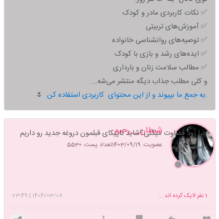
✅ نکات کاربردی مادر و کودک
✅ آموزش‌های تربیتی
✅ توصیه‌های روانشناسی خانواده
✅ ایده‌های رشد و بازی با کودک
✅ مطالب سلامت زنان و بارداری
و کلی مطلب جذاب دیگه منتشر می‌شه...
به جمع ما بپیوند و از این محتوای کاربردی استفاده کن.
🌷
شیطان__رحیم
چرا زود قضاوت میکنی؟شاید تاپیکای قبلمون دروغه جدید رو داریم
عضویت: 1403/09/19
تعداد پست: 5530
راست میگیم
1
نفر لایک کرده اند ...
1404/03/08
|
23:49