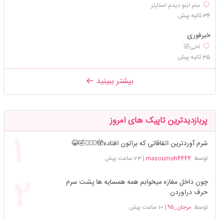
منم اينو ديدم استارتر
34 ثانیه پیش
خبرفوری
اخی🤣
35 ثانیه پیش
بیشتر ببینید
پربازدیدترین تاپیک های امروز
شرم آوردترین اتفاقاتی که براتون افتاده🫣🤦🏻‍♀️🤣😂
توسط
masoumeh4444
|
23 ساعت پیش
چون داخل مغازه میخوابم همه همسایه ها پشت سرم
حرف دراوردن
توسط
مرجان_۹۵
|
10 ساعت پیش