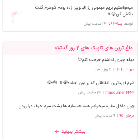
میخواستیم بریم مهمونی رژ البالویی زده بودم شوهرم گفت
پاکش کن😑💄
توسط
بیتا7667
|
14 ساعت پیش
داغ ترین های تاپیک های 2 روز گذشته
دیگه چیزی نداشتم خرجت کنم💘
مهربانو_1404
|
2 روز پیش
شرم آوردترین اتفاقاتی که براتون افتاده🫣🤦🏻‍♀️🤣😂
masoumeh4444
|
22 ساعت پیش
چون داخل مغازه میخوابم همه همسایه ها پشت سرم حرف دراوردن
مرجان_۹۵
|
9 ساعت پیش
بیشتر ببینید