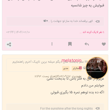
قبولیش یه چیز شانسیه
الهے برقصاند خدا به ساز تو؛ جهانت را ...♥️🕊
1
نفر لایک کرده اند ...
1404/02/10
|
03:44
melatonin
کنکوریاااا منم بدبخت سال دیگم میشه برین تاپیک آخرم راهنماییم
کنین😭😭😭
استارتر
مدیر
عضویت: 1403/09/12
تعداد پست: 2163
عزیزم از الان به فکر باش تا بدبخت نشی
جوابتم من دادم
اگه ده بده توهم نمره ۱۵ بگیری قبولی
For the sunshine after the long nights