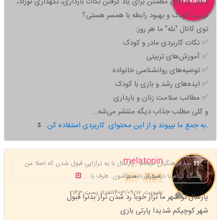
دنبال یه جای مطمئن برای یاد گرفتن نکات بارداری، نگهداری نوزاد،
تربیت کودک و بهبود رابطه با همسر هستی؟
توی کانال "بله" ما هر روز:
✅ نکات کاربردی مادر و کودک
✅ آموزش‌های تربیتی
✅ توصیه‌های روانشناسی خانواده
✅ ایده‌های رشد و بازی با کودک
✅ مطالب سلامت زنان و بارداری
و کلی مطلب جذاب دیگه منتشر می‌شه...
به جمع ما بپیوند و از این محتوای کاربردی استفاده کن.
🌷
melatonin
منم فرهنگیان میخام...پارسال با یه ترازایی قبول شدن که اصلا من
هنگ کرذم با دیدن کارنامه هاشون..طرف با ...
استارتر
مدیر
عضویت: 1403/09/12
تعداد پست: 2163
پارسال تو شهر ما تراز خوبا رد شدن تراز بدترا قبول
شهر کوچیکم شدیدا پارتی بازی