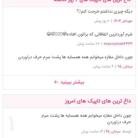
داغ ترین های تاپیک های 2 روز گذشته
دیگه چیزی نداشتم خرجت کنم💘
مهربانو_1404
|
2 روز پیش
شرم آوردترین اتفاقاتی که براتون افتاده🫣🤦🏻‍♀️🤣😂
masoumeh4444
|
22 ساعت پیش
چون داخل مغازه میخوابم همه همسایه ها پشت سرم حرف دراوردن
مرجان_۹۵
|
9 ساعت پیش
بیشتر ببینید
داغ ترین های تاپیک های امروز
چون داخل مغازه میخوابم همه همسایه ها پشت سرم
حرف دراوردن
توسط
مرجان_۹۵
|
14 ساعت پیش