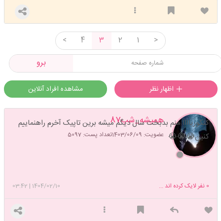
For the sunshine after the long nights
بیشتر ببینید
<
4
3
2
1
>
برو
اظهار نظر
مشاهده افراد آنلاین
همیشه_شب87
کنکوریاااا منم بدبخت سال دیگم میشه برین تاپیک آخرم راهنماییم
عضویت: 1403/06/09
تعداد پست: 5097
کنین😭😭😭
0
نفر لایک کرده اند ...
1404/02/10
|
03:42