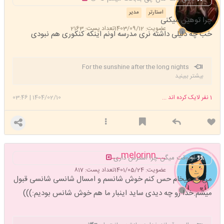
استارتر
مدیر
چرا توهین میکنی
عضویت: 1403/09/12
تعداد پست: 2163
خب چه دلیلی داشته نری مدرسه اونم اینکه کنکوری هم نبودی
For the sunshine after the long nights
بیشتر ببینید
1
نفر لایک کرده اند ...
1404/02/10
|
03:46
__melorinn__
اونوقت میگن چرا استرس داری
عضویت: 1401/05/24
تعداد پست: 817
من که میخام حس کنم خوش شانسم و امسال شانسی شانسی قبول
میشم.خدا رو چه دیدی ساید اینبار ما هم خوش شانس بودیم:)))