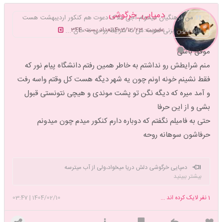
دمپایی_خرگوشی
من فرهنگیان میخوام آجی ملاک دعوت هم کنکور اردیبهشت هست
عضویت: 1403/12/23
تعداد پست: 344
اونو پایین بزنی تمومه من نه شرایط روحی نه خان ...
موفق باشی
منم شرایطش رو نداشتم به خاطر همین رفتم دانشگاه پیام نور که
فقط نشینم خونه اونم چون یه شهر دیگه هست کل وقتم واسه رفت
و آمد میره که دیگه نگن تو پشت موندی و هیچی نتونستی قبول
بشی و از اين حرفا
حتی به فامیلم نگفتم که دوباره دارم کنکور میدم چون میدونم
حرفاشون سوهانه روحه
دمپایی خرگوشی دلش دریا میخواد،ولی از آب میترسه
بیشتر ببینید
1
نفر لایک کرده اند ...
1404/02/10
|
03:47