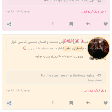
الهے برقصاند خدا به ساز تو؛ جهانت را ...♥️🕊
0
نفر لایک کرده اند ...
1404/02/10
|
03:46
melatonin
من که میخام حس کنم خوش شانسم و امسال شانسی شانسی قبول
میشم.خدا رو چه دیدی ساید اینبار ما هم خوش شانس ...
استارتر
مدیر
عضویت: 1403/09/12
تعداد پست: 2163
🥺🥺❤️❤️
For the sunshine after the long nights
بیشتر ببینید
1
نفر لایک کرده اند ...
1404/02/10
|
03:46