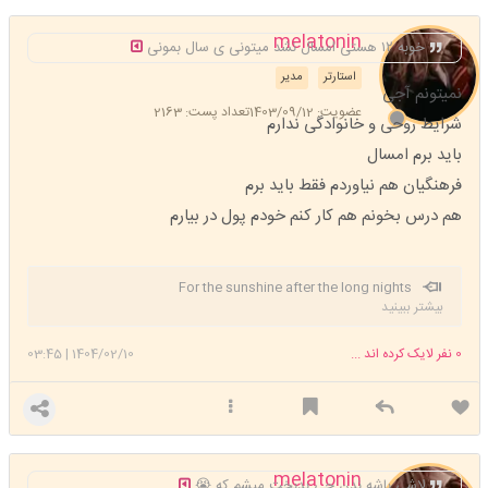
melatonin
خوبه ۱۲ هستی امسال نشد میتونی ی سال بمونی
استارتر
مدیر
نمیتونم آجی
عضویت: 1403/09/12
تعداد پست: 2163
شرایط روحی و خانوادگی ندارم
باید برم امسال
فرهنگیان هم نیاوردم فقط باید برم
هم درس بخونم هم کار کنم خودم پول در بیارم
For the sunshine after the long nights
بیشتر ببینید
0
نفر لایک کرده اند ...
1404/02/10
|
03:45
melatonin
لاشی باشه ندن چی بدبخت میشم که 😭