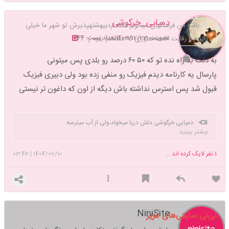
دمپایی_خرگوشی
باشه من فرهنگیان میخوام فقط اردیبهشتهپذیرش تو شهر ما خیلی
عضویت: 1403/12/23
تعداد پست: 344
پایینه و رقابت افتصاحطوری که مطمئنم بقیه ر ...
به دلت بد راه نده تو که ۵۰ ۶۰ درصد رو بلدی پس میتونی
پارسال یه کارنامه دیدم فیزیک رو منفی زده بود ولی دبیری فیزیک
قبول شد پس استرس نداشته باش دیگه از اون که داغون تر نیستی
دمپایی خرگوشی دلش دریا میخواد،ولی از آب میترسه
بیشتر ببینید
1
نفر لایک کرده اند ...
1404/02/10
|
03:42
NiniSite
نی‌نی سایتی‌های عزیز