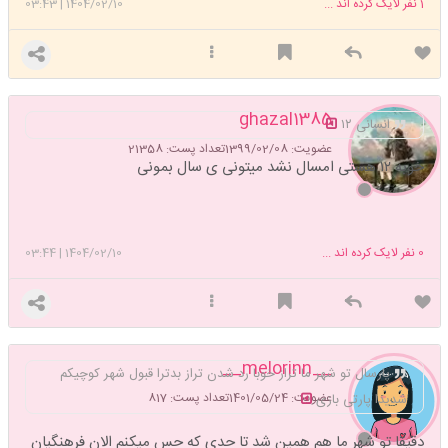
1
نفر لایک کرده اند ...
1404/02/10
|
03:43
ghazal1385
انسانی ۱۲
عضویت: 1399/02/08
تعداد پست: 21358
خوبه ۱۲ هستی امسال نشد میتونی ی سال بمونی
0
نفر لایک کرده اند ...
1404/02/10
|
03:44
__melorinn__
پارسال تو شهر ما تراز خوبا رد شدن تراز بدترا قبول شهر کوچیکم
عضویت: 1401/05/24
تعداد پست: 817
شدیدا پارتی بازی
دقیقا تو شهر ما هم همین شد تا حدی که حس میکنم الان فرهنگیان