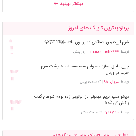
بیشتر ببینید
پربازدیدترین تاپیک های امروز
شرم آوردترین اتفاقاتی که براتون افتاده🫣🤦🏻‍♀️🤣😂
توسط
masoumeh4444
|
1 روز پیش
چون داخل مغازه میخوابم همه همسایه ها پشت سرم
حرف دراوردن
توسط
مرجان_۹۵
|
14 ساعت پیش
میخواستیم بریم مهمونی رژ البالویی زده بودم شوهرم گفت
پاکش کن😑💄
توسط
بیتا7667
|
19 ساعت پیش