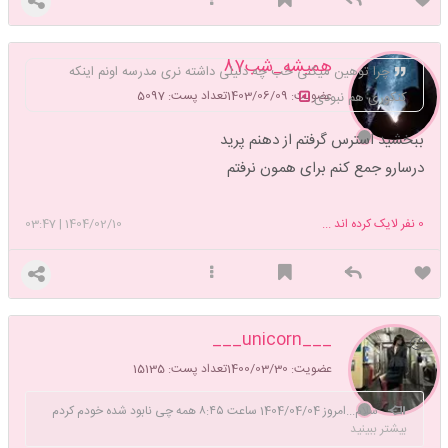
همیشه_شب87
چرا توهین میکنی خب چه دلیلی داشته نری مدرسه اونم اینکه
عضویت: 1403/06/09
تعداد پست: 5097
کنکوری هم نبودی
ببخشید استرس گرفتم از دهنم پرید
درسارو جمع کنم برای همون نرفتم
0
نفر لایک کرده اند ...
1404/02/10
|
03:47
___unicorn___
🙂
عضویت: 1400/03/30
تعداد پست: 15135
‌سلام...امروز 1404/04/04 ساعت ۸:۴۵ همه چی نابود شده خودم کردم
بیشتر ببینید
۱سال به خودم محلت میدم خودمو بسازم تو این ۱ سال دوتا هدف دارم هدف