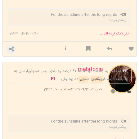
For the sunshine after the long nights
بیشتر ببینید
0
نفر لایک کرده اند ...
1404/02/10
|
03:43
melatonin
به دلت بد راه نده تو که ۵۰ ۶۰ درصد رو بلدی پس میتونیپارسال یه
کارنامه دیدم فیزیک رو منفی زده بود ولی ...
استارتر
مدیر
عضویت: 1403/09/12
تعداد پست: 2163
❤️
For the sunshine after the long nights
بیشتر ببینید