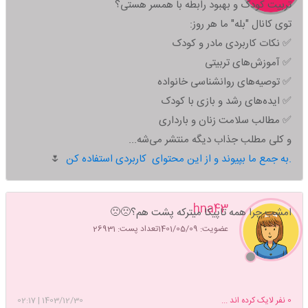
تربیت کودک و بهبود رابطه با همسر هستی؟
توی کانال "بله" ما هر روز:
✅ نکات کاربردی مادر و کودک
✅ آموزش‌های تربیتی
✅ توصیه‌های روانشناسی خانواده
✅ ایده‌های رشد و بازی با کودک
✅ مطالب سلامت زنان و بارداری
و کلی مطلب جذاب دیگه منتشر می‌شه...
به جمع ما بپیوند و از این محتوای کاربردی استفاده کن.
🌷
hna43
امشب چرا همه تاپیکا میترکه پشت هم؟🙁🙁
عضویت: 1401/05/09
تعداد پست: 26931
0
نفر لایک کرده اند ...
1403/12/30
|
02:17