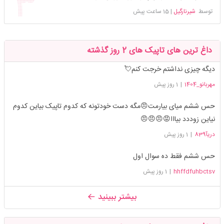
توسط
شیرنارگیل
|
15 ساعت پیش
داغ ترین های تاپیک های 2 روز گذشته
دیگه چیزی نداشتم خرجت کنم💘
مهربانو_1404
|
1 روز پیش
حس ششم میای بیارمت😠مگه دست خودتونه که کدوم تاپیک بیاین کدوم
نیاین زوددد بیااا😡😠😠😠
دریآ839
|
1 روز پیش
حس ششم فقط ده سوال اول
hhffdfuhbctsv
|
1 روز پیش
بیشتر ببینید