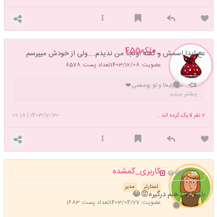
_ملکه455
عع ایدا اسمش و گفته اونجا من ندیدم....ولی از خودش میپرسم
عضویت: 1403/12/08
تعداد پست: 8578
من زلیخا و تو یوسفمی❤️
بیشتر ببینید
2
نفر لایک کرده اند ...
1403/12/30
|
02:18
کاربری_گمشده
😂😂😂
استارتر
مدیر
باور کن ذهنم درگیره😡😂
عضویت: 1403/04/27
تعداد پست: 1683