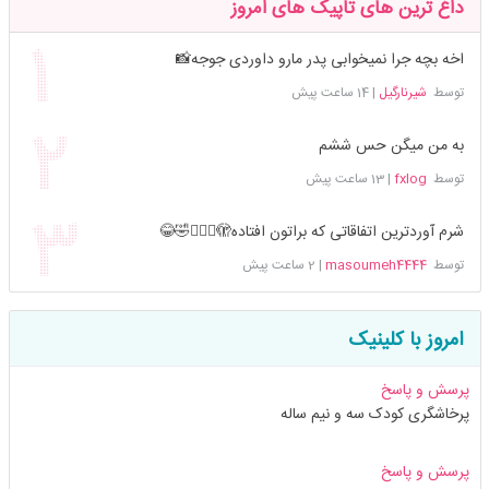
داغ ترین های تاپیک های امروز
اخه بچه جرا نمیخوابی پدر مارو داوردی جوجه📸
توسط
شیرنارگیل
|
14 ساعت پیش
به من میگن حس ششم
توسط
fxlog
|
13 ساعت پیش
شرم آوردترین اتفاقاتی که براتون افتاده🫣🤦🏻‍♀️🤣😂
توسط
masoumeh4444
|
2 ساعت پیش
امروز با کلینیک
پرسش و پاسخ
پرخاشگری کودک سه و نیم ساله
پرسش و پاسخ