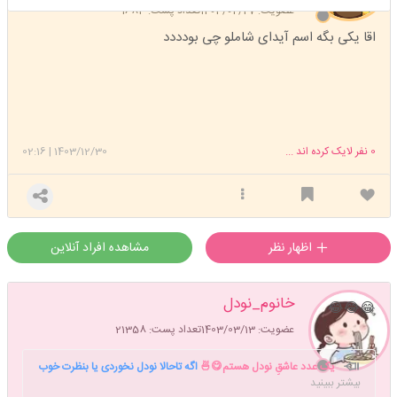
عضویت: 1403/04/27
تعداد پست: 1683
اقا یکی بگه اسم آیدای شاملو چی بودددد
0
نفر لایک کرده اند ...
1403/12/30
|
02:16
اظهار نظر
مشاهده افراد آنلاین
خانوم_نودل
😂😂😂
عضویت: 1403/03/13
تعداد پست: 21358
یک عدد عاشقِ نودل هستم😋🍜
اگه تاحالا نودل نخوردی یا بنظرت خوب
بیشتر ببینید
درست نکردی بگو دستورشو برات بفرستم🤗💙
خانوم سردفتر آینده😍📚
یکی