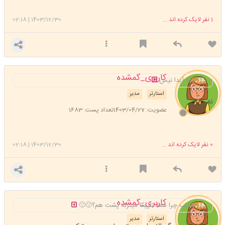
1
نفر لایک کرده اند ...
1403/12/30
|
02:18
کاربری_گمشده
مگه آیدا نیس
استارتر
مدیر
نه
عضویت: 1403/04/27
تعداد پست: 1683
0
نفر لایک کرده اند ...
1403/12/30
|
02:18
کاربری_گمشده
امشب چرا همه تاپیکا میترکه پشت هم؟🙁🙁
استارتر
مدیر