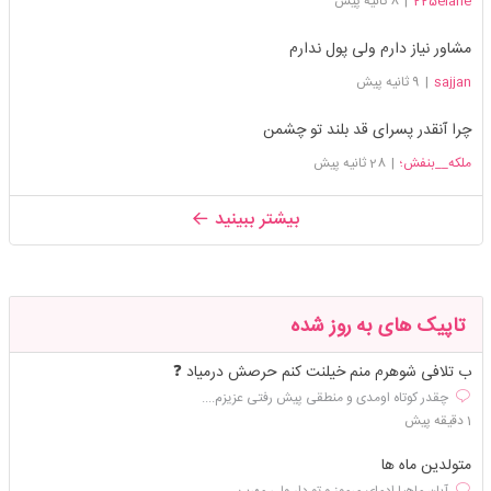
225elahe
|
8 ثانیه پیش
مشاور نیاز دارم ولی پول ندارم
sajjan
|
9 ثانیه پیش
چرا آنقدر پسرای قد بلند تو چشمن
ملکه__بنفش؛
|
28 ثانیه پیش
بیشتر ببینید
تاپیک های به روز شده
ب تلافی شوهرم منم خیلنت کنم حرصش درمیاد ❓
چقدر کوتاه اومدی و منطقی پیش رفتی عزیزم....
1 دقیقه پیش
متولدین ماه ها
آبان ماهیا ادمای مرموز و تو دار ولی مهرب...