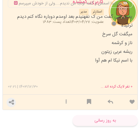
کاربری_گمشده
عع ایدا اسمش و گفته اونجا من ندیدم....ولی از خودش میپرسم
استارتر
مدیر
یه چیزایی گفت من ک نفهنیدم بعد اومدم دوباره نگاه کنم دیدم
عضویت: 1403/04/27
تعداد پست: 1683
ترکیده
میگفت گل سرخ
ناز و کرشمه
ریشه عربی زیتون
با اسم نیکا ام هم آوا
0
نفر لایک کرده اند ...
1403/12/30
|
02:21
به روز رسانی