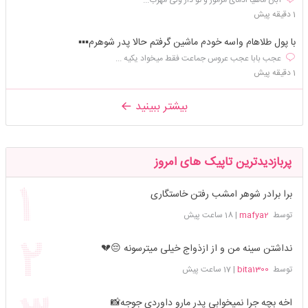
1 دقیقه پیش
با پول طلاهام واسه خودم ماشین گرفتم حالا پدر شوهرم▪️▪️▪️
عجب بابا عجب عروس جماعت فقط میخواد یکیه ...
1 دقیقه پیش
بیشتر ببینید
پربازدیدترین تاپیک های امروز
برا برادر شوهر امشب رفتن خاستگاری
توسط
mafya2
|
18 ساعت پیش
نداشتن سینه من و از ازذواج خیلی میترسونه 😔💔
توسط
bita1300
|
17 ساعت پیش
اخه بچه جرا نمیخوابی پدر مارو داوردی جوجه📸