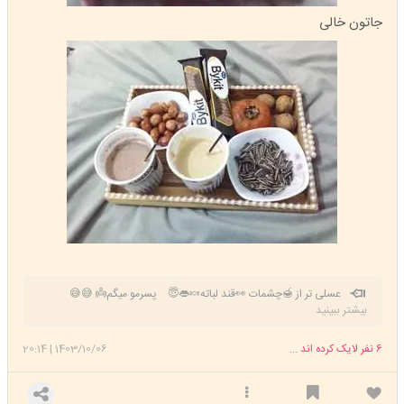
جاتون خالی
عسلی تر از 🍯چشمات 👀قند لباته🍬👄😇 پسرمو میگم👼 😅😅
بیشتر ببینید
اللهم صل علی محمد وال محمد وعجل فرجهم
💙💚💛
6
نفر لایک کرده اند ...
1403/10/06
|
20:14