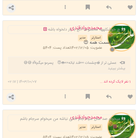
محمدجوادقندی
چ خوشکلههه مخصوصا اگع با یار دلخواه باشه
استارتر
مدیر
بله انشالله قسمت همه 😍
عضویت: 1402/12/05
تعداد پست: 5404
عسلی تر از 🍯چشمات 👀قند لباته🍬👄😇 پسرمو میگم👼 😅😅
بیشتر ببینید
اللهم صل علی محمد وال محمد وعجل فرجهم
💙💚💛
1
نفر لایک کرده اند ...
1403/10/07
|
02:17
محمدجوادقندی
میخوام صد سال سیاه جام خالی نباشه من میخوام سرجام باشم
اینجا
استارتر
مدیر
عضویت: 1402/12/05
تعداد پست: 5404