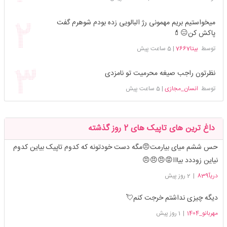
میخواستیم بریم مهمونی رژ البالویی زده بودم شوهرم گفت
پاکش کن😑💄
توسط
بیتا7667
|
5 ساعت پیش
نظرتون راجب صیغه محرمیت تو نامزدی
توسط
انسان_مجازی
|
5 ساعت پیش
داغ ترین های تاپیک های 2 روز گذشته
حس ششم میای بیارمت😠مگه دست خودتونه که کدوم تاپیک بیاین کدوم
نیاین زوددد بیااا😡😠😠😠
دریآ839
|
2 روز پیش
دیگه چیزی نداشتم خرجت کنم💘
مهربانو_1404
|
1 روز پیش