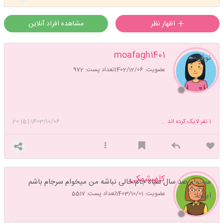
اظهار نظر
مشاهده افراد آنلاین
moafagh1401
نوش
عضویت: 1402/12/06
تعداد پست: 972
1
نفر لایک کرده اند ...
1403/10/06
|
20:15
کلهپشمکی
میخوام صد سال سیاه جام خالی نباشه من میخوام سرجام باشم
عضویت: 1403/10/01
تعداد پست: 5517
اینجا