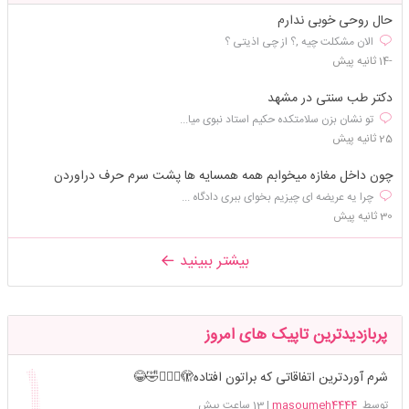
حال روحی خوبی ندارم
الان مشکلت چیه ,؟ از چی اذیتی ؟
-14 ثانیه پیش
دکتر طب سنتی در مشهد
تو نشان بزن سلامتکده حکیم استاد نبوی میا...
25 ثانیه پیش
چون داخل مغازه میخوابم همه همسایه ها پشت سرم حرف دراوردن
چرا یه عریضه ای چیزیم بخوای ببری دادگاه ...
30 ثانیه پیش
بیشتر ببینید
پربازدیدترین تاپیک های امروز
شرم آوردترین اتفاقاتی که براتون افتاده🫣🤦🏻‍♀️🤣😂
توسط
masoumeh4444
|
13 ساعت پیش