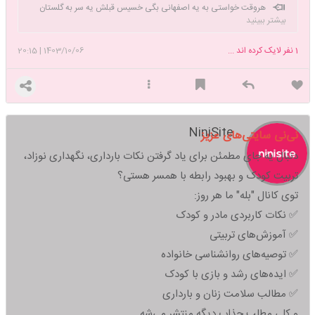
هروقت خواستی به یه اصفهانی بگی خسیس قبلش یه سر به گلستان
بیشتر ببینید
شهداش بزن 😎اره دایی اینجوریاس
1
نفر لایک کرده اند ...
1403/10/06
|
20:15
NiniSite
نی‌نی سایتی‌های عزیز
دنبال یه جای مطمئن برای یاد گرفتن نکات بارداری، نگهداری نوزاد،
تربیت کودک و بهبود رابطه با همسر هستی؟
توی کانال "بله" ما هر روز:
✅ نکات کاربردی مادر و کودک
✅ آموزش‌های تربیتی
✅ توصیه‌های روانشناسی خانواده
✅ ایده‌های رشد و بازی با کودک
✅ مطالب سلامت زنان و بارداری
و کلی مطلب جذاب دیگه منتشر می‌شه...