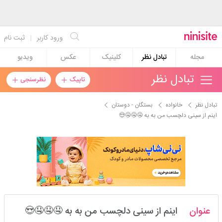
ورود کاربر
|
ثبت نام
مجله
تبادل نظر
کلینیک
عکس
ویدیو
تبادل نظر
تاپیک
نظرسنجی
تبادل نظر
خانواده
بستگان - دوستان
اینم از سینی دلچسب من به به 🤤🤤🤤😍
محمدجوادقندی
عنوان
اینم از سینی دلچسب من به به 🤤🤤🤤😍