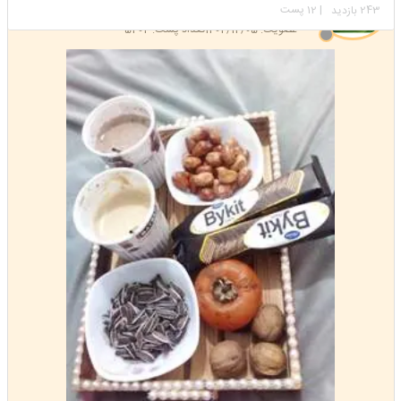
استارتر
مدیر
243
| 12 پست
بازدید
عضویت: 1402/12/05
تعداد پست: 5404