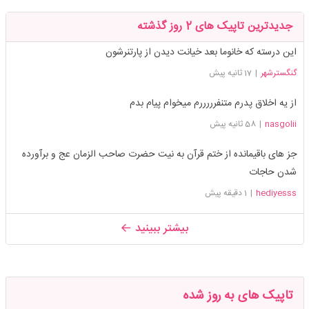
جدیدترین تاپیک های 2 روز گذشته
این درسته که خانوما بعد خیانت دیدن از پارتنرشون
گنگسترشهر
|
17 ثانیه پیش
از یه اخلاق پدرم متنفرررررم میخوام پیام بدم
nasgolii
|
58 ثانیه پیش
جز های باقیمانده از ختم قرآن به نیت حضرت صاحب الزمان عج و برآورده
شدن حاجات
hediyesss
|
1 دقیقه پیش
بیشتر ببینید
تاپیک های به روز شده