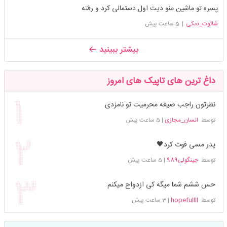
پسره تو ماشین منو دیت اول دستمالی کرد و رفته
شاتوت_نمکی
|
5 ساعت پیش
بیشتر ببینید
داغ ترین های تاپیک های امروز
نظرتون راجب صیغه محرمیت تو نامزدی
توسط
انسان_مجازی
|
5 ساعت پیش
پدر مسی فوت کرد🖤
توسط
جینگولی989
|
5 ساعت پیش
حس ششم شما میگه کی ازدواج میکنم
توسط
hopefullll
|
3 ساعت پیش