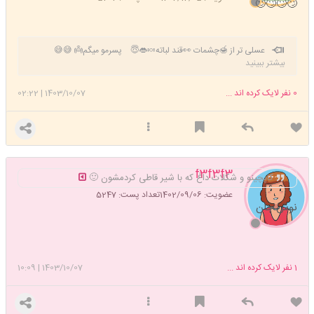
🙄🙄🙄🙄
عسلی تر از 🍯چشمات 👀قند لباته🍬👄😇 پسرمو میگم👼 😅😅
بیشتر ببینید
اللهم صل علی محمد وال محمد وعجل فرجهم
💙💚💛
0
نفر لایک کرده اند ...
1403/10/07
|
02:22
f3f3f3
کاپچینو و شکلات داغ که با شیر قاطی کردمشون 🙂
عضویت: 1402/09/06
تعداد پست: 5247
نوش جان
1
نفر لایک کرده اند ...
1403/10/07
|
10:09