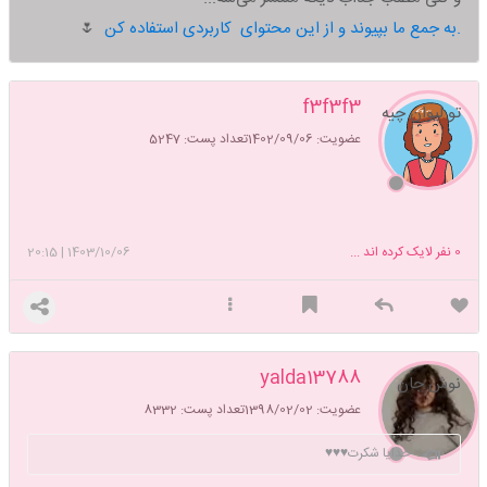
به جمع ما بپیوند و از این محتوای کاربردی استفاده کن.
🌷
f3f3f3
تو لیوان چیه
عضویت: 1402/09/06
تعداد پست: 5247
0
نفر لایک کرده اند ...
1403/10/06
|
20:15
yalda13788
نوش جان
عضویت: 1398/02/02
تعداد پست: 8332
خدایا شکرت♥️♥️♥️