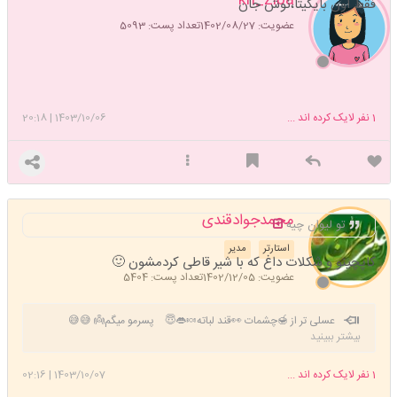
فقط اون بایکیتا،نوش جان
عضویت: 1402/08/27
تعداد پست: 5093
1
نفر لایک کرده اند ...
1403/10/06
|
20:18
محمدجوادقندی
تو لیوان چیه
استارتر
مدیر
کاپچینو و شکلات داغ که با شیر قاطی کردمشون 🙂
عضویت: 1402/12/05
تعداد پست: 5404
عسلی تر از 🍯چشمات 👀قند لباته🍬👄😇 پسرمو میگم👼 😅😅
بیشتر ببینید
اللهم صل علی محمد وال محمد وعجل فرجهم
💙💚💛
1
نفر لایک کرده اند ...
1403/10/07
|
02:16