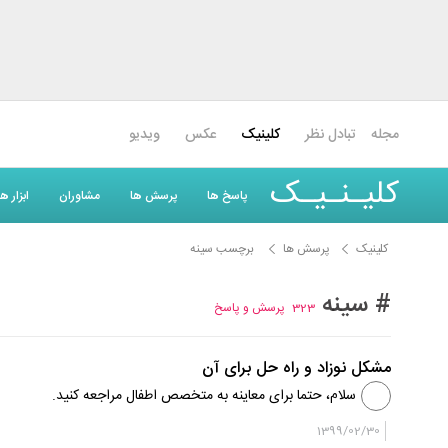
مجله
تبادل نظر
کلینیک
عکس
ویدیو
کلیـنـیـک
پاسخ ها
پرسش ها
مشاوران
ابزار 
کلینیک
پرسش ها
برچسب سینه
# سینه
323
پرسش و پاسخ
مشکل نوزاد و راه حل برای آن
سلام، حتما برای معاینه به متخصص اطفال مراجعه کنید.
1399/02/30