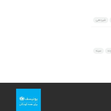
شیردهی
ده
سینه