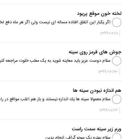
لخته خون موقع پریود
اگر یکبار این اتفاق افتاده مساله ای نیست ولی اگر هر ماه دفع لخت
1399/02/11
جوش های قرمز روی سینه
سلام دوست عزیز باید معاینه شوید به یک مطب خلوت مراجعه کنی
1399/02/30
هم اندازه نبودن سینه ها
سلام معمولا سينه ها يك اندازه نيستند و باز هم اغلب مواقع در
احتمالا با ورزشهاي مناسب تا حدي ميتوانيد از ...
1399/01/26
ورم زیر سینه سمت راست
سلام بهتره یک سونو گرافی انجام بدین