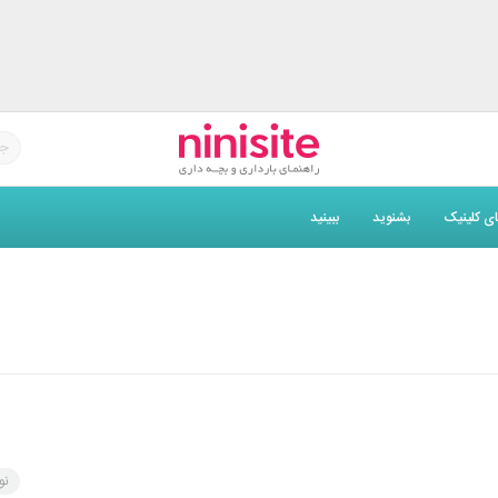
های کلینیک
بشنوید
ببینید
نو