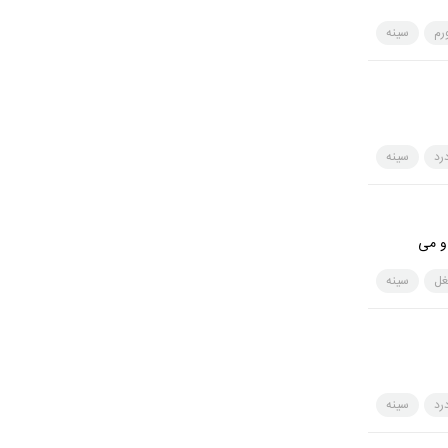
رم
سینه
رد
سینه
و می
غل
سینه
رد
سینه