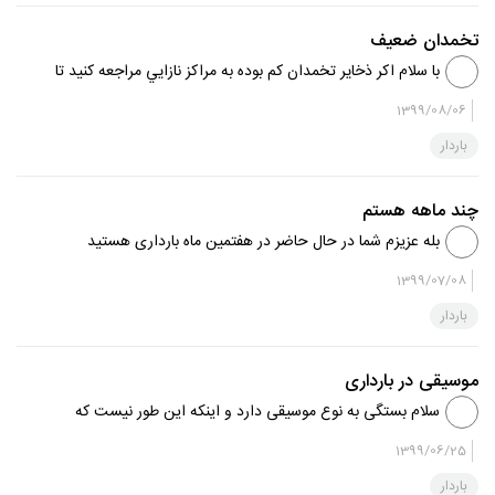
تخمدان ضعیف
با سلام اكر ذخاير تخمدان كم بوده به مراكز نازايي مراجعه كنيد تا
زودتر جواب بگيريد
1399/08/06
باردار
چند ماهه هستم
بله عزیزم شما در حال حاضر در هفتمین ماه بارداری هستید
1399/07/08
باردار
موسیقی در بارداری
سلام بستگی به نوع موسیقی دارد و اینکه این طور نیست که
حتما با موسیقی واکنش نشان دهد شنیدن صوت قرآن به جنین
1399/06/25
آرامش می دهد موفق باشید.
باردار