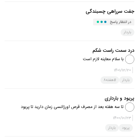
جفت سرراهی چسبندگی
در انتظار پاسخ
باردار
درد سمت راست شکم
با سلام معاینه لازم است
1401/12/20
باردار
#هفته۸
پریود و بارداری
تا سه هفته بعد از مصرف قرص اورژانسی زمان دارید تا پریود
شوید اگر پریود نشدید تست بارداری انجام بدهید تا وضعیت
1400/10/23
شما مشخص شود موفق باشید
پریود
باردار