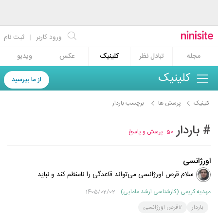
ورود کاربر
|
ثبت نام
مجله
تبادل نظر
کلینیک
عکس
ویدیو
کلینیک
از ما بپرسید
کلینیک
پرسش ها
برچسب باردار
# باردار
50
پرسش و پاسخ
اورژانسی
سلام قرص اورژانسی می‌تواند قاعدگی را نامنظم کند و نباید
مداوم استفاده شود. یک روش پیشگیری مناسب برای خود
مهدیه کریمی (کارشناسی ارشد مامایی)
1405/02/02
انتخاب کنید. در صورت مشکوک بودن تست بارداری بدهید.
باردار
#قرص اورژانسی