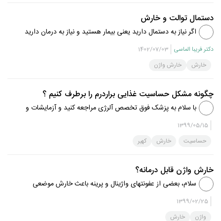
دستمال توالت و خارش
اگر نیاز به دستمال دارید یعنی بیمار هستید و نیاز به درمان دارید
. جهت معاینه و درمان مناسب مراجعه کنید .
دکتر فریبا الماسی
1402/07/03
خارش
خارش واژن
چگونه مشکل حساسیت غذایی براردرم را برطرف کنیم ؟
با سلام به پزشک فوق تخصص آلرژی مراجعه کنید و آزمایشات و
تست های لازم رو بدید
1399/05/15
حساسیت
خارش
کهیر
خارش واژن قابل درمانه؟
سلام، بعضی از عفونتهای واژینال و پرینه باعث خارش موضعی
محل ابتلا میشوند که باید بعد از معاینه بر حسب نوع عفونت،
1399/02/25
درمان اختصاصی آن را انتخاب کرد. شایعترین علل خارش
واژن
خارش