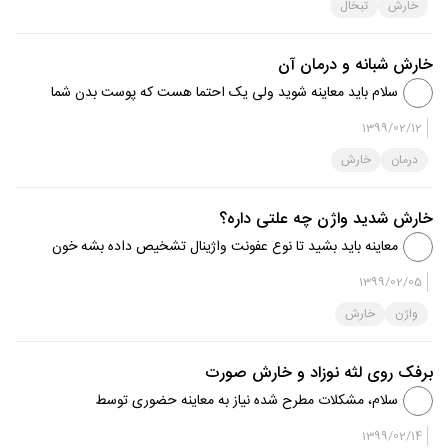
خارش
تبخال
خارش شبانه و درمان آن
سلام باید معاینه شوید ولی یک احتما هست که پوست بدن شما
خشک باشد اب حمام خیلی داغ نباشد از شوینده ملایم مثل
1399/02/12
شامپو بدن یا پن استفاده کنید از لوسیون بدن استفاده کنید
درمان
خارش
خارش شدید واژن چه علتی داره؟
معاینه باید بشید تا نوع عفونت واژینال تشخیص داده بشه خون
در ادرار ممکنه به خراشیدگی های واژن بر اثر خاراندن مربوط
1399/02/05
باشه و‌ممکنه حاکی از مشکلی در سیستم اداری باشه که باید
واژن
خارش
نتیجه آزمای...
برفک روی لثه نوزاد و خارش صورت
سلام، مشکلات مطرح شده نیاز به معاینه حضوری توسط
متخصص اطفال دارد.
1399/02/14