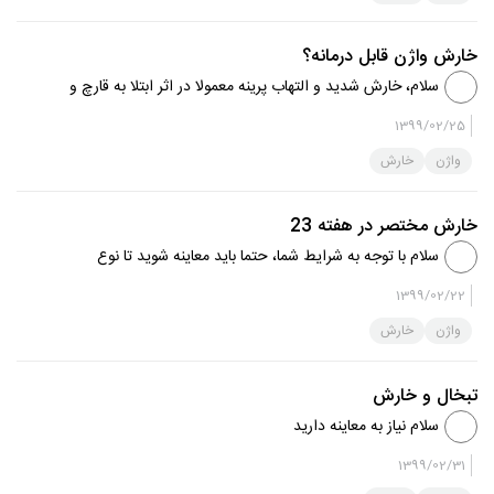
واژینال کاندیدازی...
خارش واژن قابل درمانه؟
سلام، خارش شدید و التهاب پرینه معمولا در اثر ابتلا به قارچ و
تریکومونا ایجاد میشود. به ماما یا پزشک مراجعه کنید تا بعد از
1399/02/25
معاینه داروی شما را انتخاب کند. البته خشکی واژن هم
واژن
خارش
میتوان...
خارش مختصر در هفته 23
سلام با توجه به شرایط شما، حتما باید معاینه شوید تا نوع
ترشحات مشخص گردد و درصورت نیاز تحت درمان دارویی قرار
1399/02/22
بگیرید. خارش یکی از علل عفونتهای مختلف واژن است و
واژن
خارش
نمیتوان بدون مشاهده...
تبخال و خارش
سلام نیاز به معاینه دارید
1399/02/31