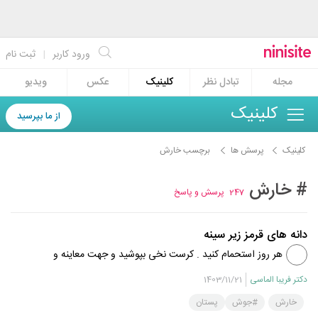
ورود کاربر
|
ثبت نام
مجله
تبادل نظر
کلینیک
عکس
ویدیو
کلینیک
از ما بپرسید
کلینیک
پرسش ها
برچسب خارش
# خارش
247
پرسش و پاسخ
دانه های قرمز زیر سینه
هر روز استحمام کنید . کرست نخی بپوشید و جهت معاینه و
درمان مناسب مراجعه کنید .
دکتر فریبا الماسی
1403/11/21
خارش
#جوش
پستان