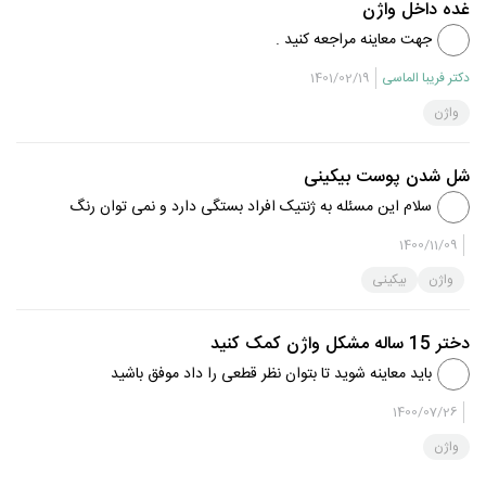
غده داخل واژن
جهت معاینه مراجعه کنید .
دکتر فریبا الماسی
1401/02/19
واژن
شل شدن پوست بیکینی
سلام این مسئله به ژنتیک افراد بستگی دارد و نمی توان رنگ
آن را تغییر داد
1400/11/09
واژن
بیکینی
دختر 15 ساله مشکل واژن کمک کنید
باید معاینه شوید تا بتوان نظر قطعی را داد موفق باشید
1400/07/26
واژن