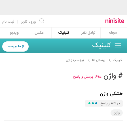
ورود کاربر
|
ثبت نام
مجله
تبادل نظر
کلینیک
عکس
ویدیو
کلینیک
از ما بپرسید
کلینیک
پرسش ها
برچسب واژن
# واژن
695
پرسش و پاسخ
خشکی واژن
در انتظار پاسخ
واژن