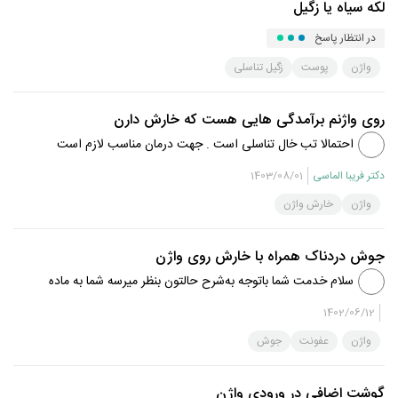
لکه سیاه یا زگیل
در انتظار پاسخ
واژن
پوست
زگیل تناسلی
روی واژنم برآمدگی هایی هست که خارش دارن
احتمالا تب خال تناسلی است . جهت درمان مناسب لازم است
معاینه شوید .
دکتر فریبا الماسی
1403/08/01
واژن
خارش واژن
جوش دردناک همراه با خارش روی واژن
سلام خدمت شما باتوجه به‌شرح حالتون بنظر میرسه شما به ماده
جاذب پد روزانه حساسیت داشتید و واکنش التهابی ایجاد شده
1402/06/12
بهتره مصرف پد روزانه رو کنار بذارید و اگر خیلی ضروری
واژن
عفونت
جوش
هستش از پدهای ...
گوشت اضافی در ورودی واژن