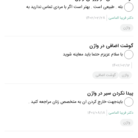
بله . طبیعی است . بهتر است اگر با مردی تماس ندارید به
دستگاه تناسلی خود ور نروید .
دکتر فریبا الماسی
1402/02/28
واژن
گوشت اضافی در واژن
با سلام عزیزم حتما باید معاینه شوید
1402/02/12
واژن
گوشت اضافی
پیدا نکردن سیر در واژن
بایدجهت خارج کردن ان به متخصص زنان مراجعه کنید .
دکتر فریبا الماسی
1401/08/18
واژن