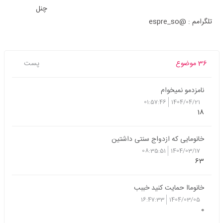
چنل
تلگرامم : @espre_so
36 موضوع
پست
نامزدمو نمیخوام
01:57:46
1404/04/21
18
خانومایی که ازدواج سنتی داشتین
08:35:51
1404/03/17
63
خانوماا حمایت کنید خببب
16:47:33
1404/03/05
0