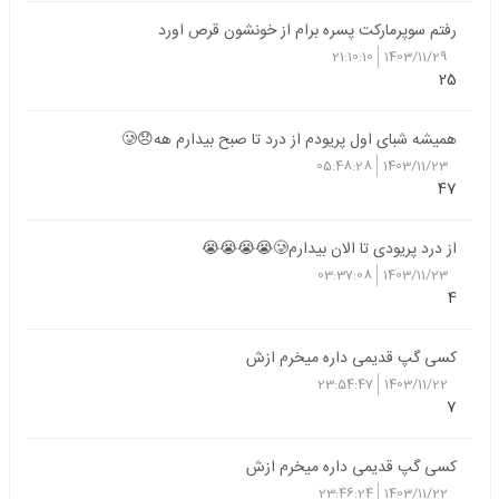
رفتم سوپرمارکت پسره برام از خونشون قرص اورد
21:10:10
1403/11/29
25
همیشه شبای اول پریودم از درد تا صبح بیدارم هه😞🥲
05:48:28
1403/11/23
47
از درد پریودی تا الان بیدارم🥲😭😭😭😭
03:37:08
1403/11/23
4
کسی گپ قدیمی داره میخرم ازش
23:54:47
1403/11/22
7
کسی گپ قدیمی داره میخرم ازش
23:46:24
1403/11/22