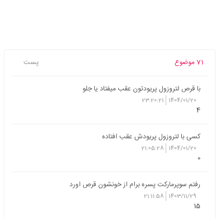
71 موضوع
پست
با قرص لتروزول پریودتون عقب میفتاد یا جلو
23:20:21
1404/01/20
4
کسی با لتروزول پریودش عقب افتاده
21:05:28
1404/01/20
0
رفتم سوپرمارکت پسره برام از خونشون قرص اورد
21:11:58
1403/11/29
15