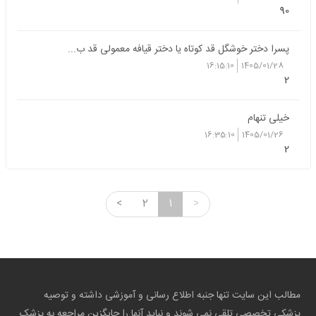
90
پسرا دختر خوشگل قد کوتاه یا دختر قیافه معمولی قد ب...
16:15:10
1405/01/28
2
خیلی تنهام
16:35:10
1405/01/26
2
<
2
1
>
مطالب این سایت تنها جنبه اطلاع رسانی و آموزشی داشته و توصیه
پزشکی تخصصی تلقی نمی شوند و نباید آنها را جایگزین مراجعه به پزشک