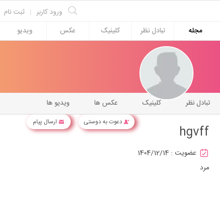
ورود کاربر
|
ثبت نام
مجله
تبادل نظر
کلینیک
عکس
ویدیو
تبادل نظر
کلینیک
عکس ها
ویدیو ها
دعوت به دوستی
ارسال پیام
hgvff
عضویت :
1404/12/14
مرد