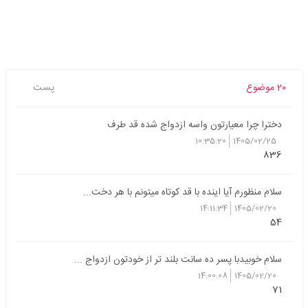
20 موضوع
پست
دخترا چرا معیارتون واسه ازدواج شده قد طرف
10:35:20
1405/02/25
836
سلام منظورم آیا اینده با قد کوتاه میتونم با هر دخت...
14:11:34
1405/02/20
54
سلام خوبیدبا پسر ده سانت بلند تر از خودتون ازدواج ...
14:00:08
1405/02/20
71