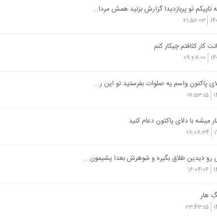
تاپیکم تو پربازدیدا گزارش بزنید همش مردا...
21:52:03
14
نت کار کثافتم چیکار کنم
09:28:00
14
ای پاکتون واسم یه صلوات بفرستید تو این ر...
17:53:15
1
ر میشه با دلای پاکتون دعام کنید
18:08:34
1
 رو دیدین طلاق بگیره و شوهرش بعدا پشیمون...
16:04:06
1
 هارِ
23:43:15
1