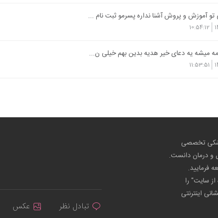
و آموزش و پروش آشنا نداره پسرمو ثبت نام ...
10:54:12
1
مه میشه یه دعای خیر هدیه بدین بهم خیلی ن...
11:53:51
1
پزشکی تخصصی
ص و درمان دانست.
عه فرمایید.
از سایت" را
شانی اینترنتی
تبادل نظر
عکس