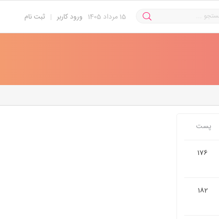
15
مرداد 1405
ورود کاربر
|
ثبت نام
پست
176
182