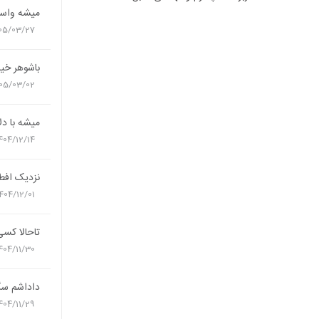
میشه واسه 
05/03/27
باشوهر خیا
05/03/02
میشه با دل
404/12/14
نزدیک افطا
404/12/01
تاحالا کسی
404/11/30
داداشم سگِ
404/11/29