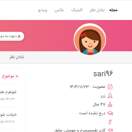
مجله
تبادل نظر
کلینیک
عکس
ویدیو
دعوت به دو
تبادل نظر
sari96
10 موضوع
عضویت :
1404/11/23
شوهرم هنوز
زن
05/04/03
47 سال
درج نشده است
خیانت شوهر
05/03/28
کاربر نفسمپسرم و مهستی سابق