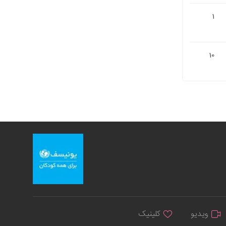
1
10
ویدیو
کلینیک