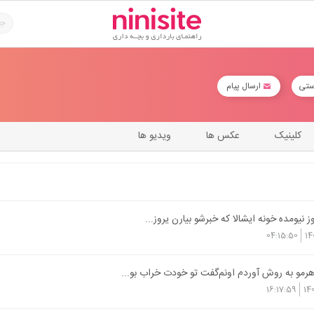
ستی
ارسال پیام
کلینیک
عکس ها
ویدیو ها
 نیومده خونه ایشالا که خبرشو بیارن یروز...
04:15:50
14
مو به روش آوردم اونم‌گفت تو خودت خراب بو...
16:17:59
14