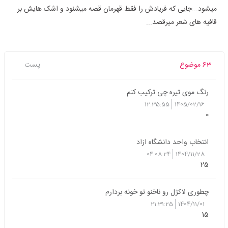
میشود...
جایی که فریادش را فقط قهرمان قصه میشنود و اشک هایش بر
قافیه های شعر میرقصد...
63 موضوع
پست
رنگ موی تیره چی ترکیب کنم
12:35:55
1405/02/16
0
انتخاب واحد دانشگاه ازاد
04:08:24
1404/11/28
25
چطوری لاکژل رو ناخنو تو خونه بردارم
21:31:25
1404/11/01
15