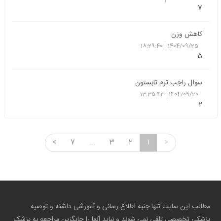
7
کاهش وزن
18:29:40
1404/09/25
5
سوال راجب ترم تابستون
13:35:42
1404/09/20
2
<
7
...
3
2
1
>
مطالب این سایت تنها جنبه اطلاع رسانی و آموزشی داشته و توصیه
پزشکی تخصصی تلقی نمی شوند و نباید آنها را جایگزین مراجعه به پزشک