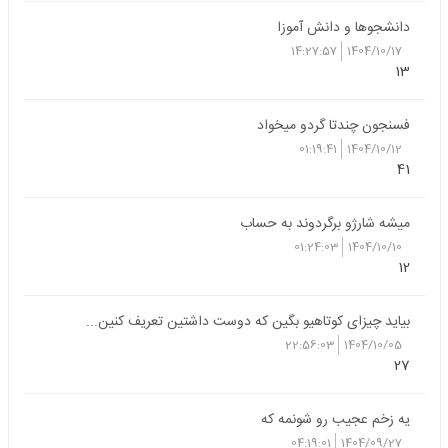
دانشجوها و دانش آموزا
14:27:57
1404/10/17
13
فسنجون چندتا گردو میخواد
01:19:41
1404/10/12
41
میشه شارژو برگردوند به حساب
01:24:03
1404/10/10
12
بیاید چیزای کوتاهیو بگین که دوست داشتین تعریف کنین...
22:56:03
1404/10/05
27
یه زخم عجیب رو شونمه که
04:19:01
1404/09/27