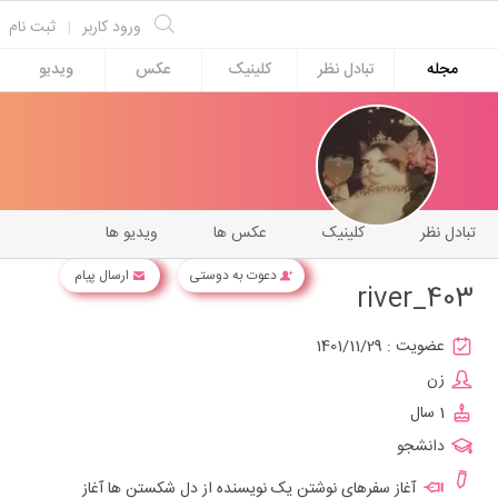
ورود کاربر
|
ثبت نام
مجله
تبادل نظر
کلینیک
عکس
ویدیو
تبادل نظر
کلینیک
عکس ها
ویدیو ها
دعوت به دوستی
ارسال پیام
river_403
عضویت :
1401/11/29
زن
1 سال
دانشجو
آغاز سفرهای نوشتن یک نویسنده از دل شکستن ها آغاز