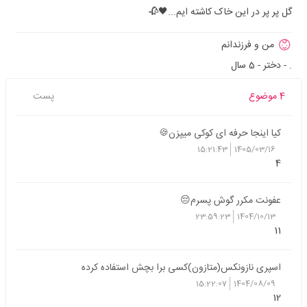
گل پر پر در این خاک کاشته ایم...🖤🥀
من و فرزندانم
. - دختر - 5 سال
4 موضوع
پست
کیا اینجا حرفه ای کوکی میپزن🍪
15:21:43
1405/03/16
4
عفونت مکرر گوش پسرم😔
23:59:23
1404/10/13
11
اسپری نازونکس(متازون)کسی برا بچش استفاده کرده
15:22:07
1404/08/09
12