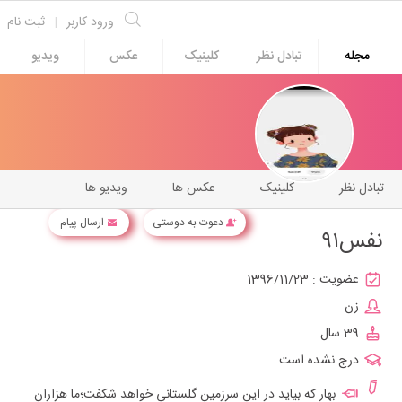
ورود کاربر
|
ثبت نام
مجله
تبادل نظر
کلینیک
عکس
ویدیو
تبادل نظر
کلینیک
عکس ها
ویدیو ها
دعوت به دوستی
ارسال پیام
نفس۹۱
عضویت :
1396/11/23
زن
39 سال
درج نشده است
بهار که بیاید در این سرزمین گلستانی خواهد شکفت؛ما هزاران