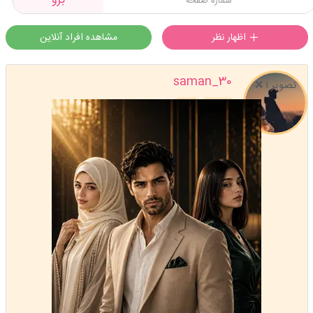
برو
اظهار نظر
مشاهده افراد آنلاین
saman_30
تصویر ۱ ❌️
استارتر
مدیر
عضویت: 1403/07/25
تعداد پست: 6902