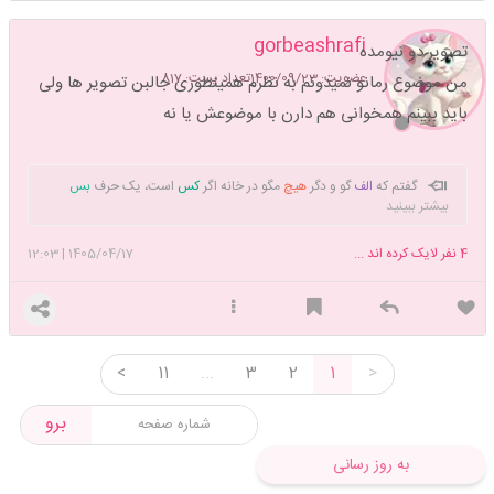
gorbeashrafi
تصویر دو نیومده
عضویت: 1400/09/23
تعداد پست: 817
من موضوع رمانو نمیدونم به نظرم همینطوری جالبن تصویر ها ولی
باید ببینم همخوانی هم دارن با موضوعش یا نه
گفتم که
الف
گو و دگر
هیچ
مگو در خانه اگر
کس
است، یک حرف
بس
بیشتر ببینید
است
4
نفر لایک کرده اند ...
1405/04/17
|
12:03
<
11
...
3
2
1
>
برو
به روز رسانی