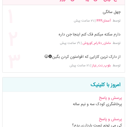
چهل سالگی
توسط
آسمان444
|
21 ساعت پیش
دارم سکته میکنم فک کنم اینجا جن داره
توسط
مامان_دلارام_کوروش
|
19 ساعت پیش
از دارک ترین کارایی که اقوامتون کردن بگین🌚😂
توسط
بلوپ_نت_نیاز
|
21 ساعت پیش
امروز با کلینیک
پرسش و پاسخ
پرخاشگری کودک سه و نیم ساله
پرسش و پاسخ
کی می تونم تست بارداری بدم؟