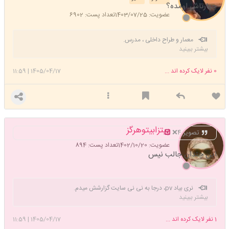
چهارتاش اومده؟
عضویت: 1403/07/25
تعداد پست: 6902
معمار و طراح داخلی ، مدرس.
بیشتر ببینید
0
نفر لایک کرده اند ...
1405/04/17
|
11:59
پیتزابیتوهرگز
تصویر ۴❌️
عضویت: 1402/10/20
تعداد پست: 894
این چندان جالب نیس
نری بیاد pv، درجا به نی نی سایت گزارشش میدم.
بیشتر ببینید
1
نفر لایک کرده اند ...
1405/04/17
|
11:59