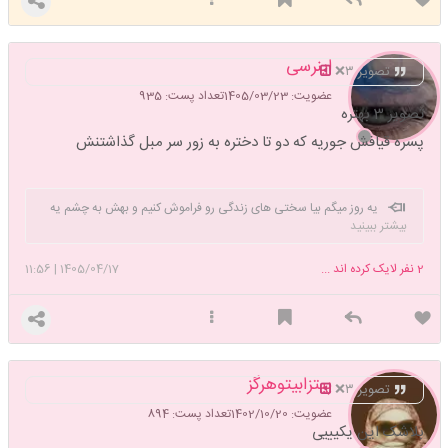
اینرسی
تصویر ۳❌️
عضویت: 1405/03/23
تعداد پست: 935
تصویر 3 بهتره
پسره قیافش جوریه که دو تا دختره به زور سر مبل گذاشتنش
یه روز میگم بیا سختی های زندگی رو فراموش کنیم و بهش به چشم یه
بیشتر ببینید
فرصت نگاه کنیم. دوباره فردا میشه و میگم نع ، زندگی تخمیه این حرفا چیهههه
2
نفر لایک کرده اند ...
1405/04/17
|
11:56
پیتزابیتوهرگز
تصویر ۳❌️
عضویت: 1402/10/20
تعداد پست: 894
بلاشک این یکیییی