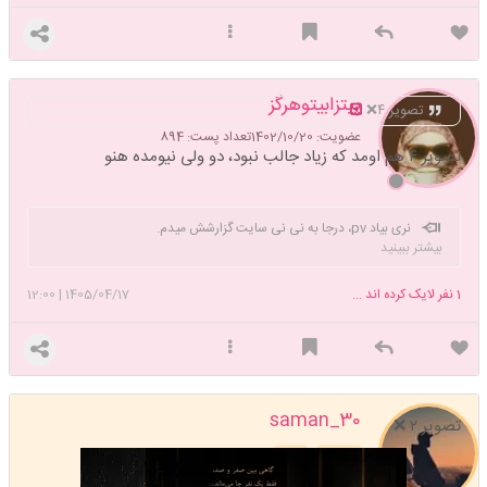
پیتزابیتوهرگز
تصویر ۴❌️
عضویت: 1402/10/20
تعداد پست: 894
تصویر ۴ هم اومد که زیاد جالب نبود، دو ولی نیومده هنو
نری بیاد pv، درجا به نی نی سایت گزارشش میدم.
بیشتر ببینید
1
نفر لایک کرده اند ...
1405/04/17
|
12:00
saman_30
تصویر ۲ ❌️
استارتر
مدیر