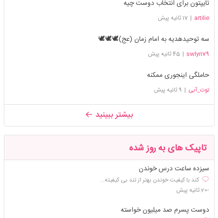
تایپتون برای انتخاب دوست چیه
artilie
|
17 ثانیه پیش
سه توحیدهدیه به امام زمان (عج)🕊🕊🕊
swlyn79
|
45 ثانیه پیش
حاملگی اینجوری ممکنه
توت_آبی
|
9 ثانیه پیش
بیشتر ببینید
تاپیک های به روز شده
سیزده ساعت درس خوندن
کند با کیفیت خوندن بهتر از تند بی کیفیته...
-20 ثانیه پیش
دوست پسرم صد میلیون خواسته