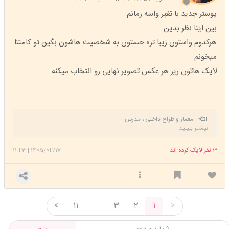
پوستر جدید با تغیر واسه رمانم
بین اینا نظر بدین
هرکدوم واستون زیبا تره حستون به شخصیت هاشون بگین تو کامنتا
میخونم
لایک هاتون ریر هر عکس تصویر نهایی رو انتخاب میکنه
معمار و طراح داخلی ، مدرس.
بیشتر ببینید
3
نفر لایک کرده اند ...
1405/04/17
|
11:43
<
11
...
3
2
1
>