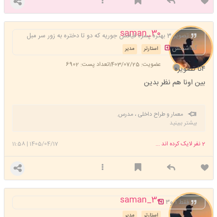
saman_30
تصویر 3 بهتره پسره قیافش جوریه که دو تا دختره به زور سر مبل
گذاشتنش
استارتر
مدیر
عضویت: 1403/07/25
تعداد پست: 6902
۴تا تصویره
بین اونا هم نظر بدین
معمار و طراح داخلی ، مدرس.
بیشتر ببینید
2
نفر لایک کرده اند ...
1405/04/17
|
11:58
saman_30
فقط ۱ و۳
استارتر
مدیر