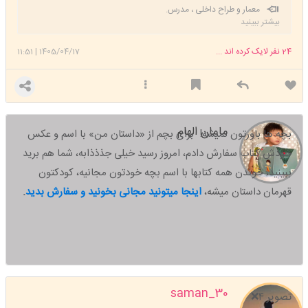
معمار و طراح داخلی ، مدرس.
بیشتر ببینید
24
نفر لایک کرده اند ...
1405/04/17
|
11:51
مامان الهام
بچه ها باورتون نمیشه! برای بچم از «داستان من» با اسم و عکس
خودش کتاب سفارش دادم، امروز رسید خیلی جذذذابه، شما هم برید
ببینید،
خوندن همه کتابها با اسم بچه خودتون مجانیه، کودکتون
قهرمان داستان میشه،
اینجا میتونید مجانی بخونید و سفارش بدید
.
saman_30
تصویر ۴❌️