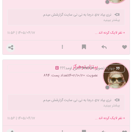
نری بیاد pv، درجا به نی نی سایت گزارشش میدم.
بیشتر ببینید
0
نفر لایک کرده اند ...
1405/04/17
|
11:56
پیتزابیتوهرگز
چهارتا تصویر ❌️❌️❌️❌️۴تاش اومد؟؟؟
عضویت: 1402/10/20
تعداد پست: 894
فقط ۱ و۳
نری بیاد pv، درجا به نی نی سایت گزارشش میدم.
بیشتر ببینید
0
نفر لایک کرده اند ...
1405/04/17
|
11:56