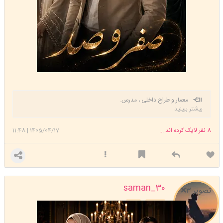
معمار و طراح داخلی ، مدرس.
بیشتر ببینید
8
نفر لایک کرده اند ...
1405/04/17
|
11:48
saman_30
تصویر ۳❌️
استارتر
مدیر
عضویت: 1403/07/25
تعداد پست: 6902