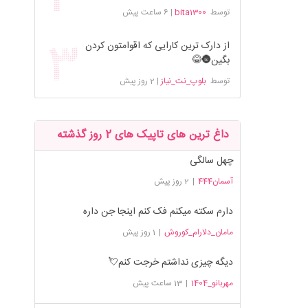
توسط
bita1300
|
6 ساعت پیش
از دارک ترین کارایی که اقوامتون کردن
بگین🌚😂
توسط
بلوپ_نت_نیاز
|
2 روز پیش
داغ ترین های تاپیک های 2 روز گذشته
چهل سالگی
آسمان444
|
2 روز پیش
دارم سکته میکنم فک کنم اینجا جن داره
مامان_دلارام_کوروش
|
1 روز پیش
دیگه چیزی نداشتم خرجت کنم💘
مهربانو_1404
|
13 ساعت پیش