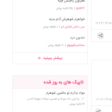
نظرتون راجبش چیه
goli۲۷
|
35 ثانیه پیش
خواهرم شوهرش آدم بدیه
17:24
|
1405
من_دختر_شادی_ام
|
1 دقیقه پیش
دندون درد
مامانامینکوچولو
|
2 دقیقه پیش
بیشتر ببینید
تاپیک های به روز شده
مواد بذارم تو ماشین شوهرم
برا چی داد میزنه و عصبی میشه دیوونه که ن...
09:03
|
1405
19 ثانیه پیش