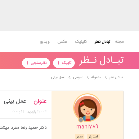
مجله
تبادل نظر
کلینیک
عکس
ویدیو
تبـادل نـظر
تاپیک
نظرسنجی
تبادل نظر
متفرقه
عمومی
عمل بینی
عنوان
عمل بینی
12004
| 1 پست
بازدید
mahi789
دکتر حمید رضا مفرد میشن
استارتر
مدیر