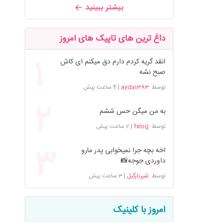
بیشتر ببینید
داغ ترین های تاپیک های امروز
انقد گریه کردم دارم دق میکنم ای کاش
صبح نشه
توسط
ayda1383
|
4 ساعت پیش
به من میگن حس ششم
توسط
fxlog
|
2 ساعت پیش
اخه بچه جرا نمیخوابی پدر مارو
داوردی جوجه📸
توسط
شیرنارگیل
|
3 ساعت پیش
امروز با کلینیک