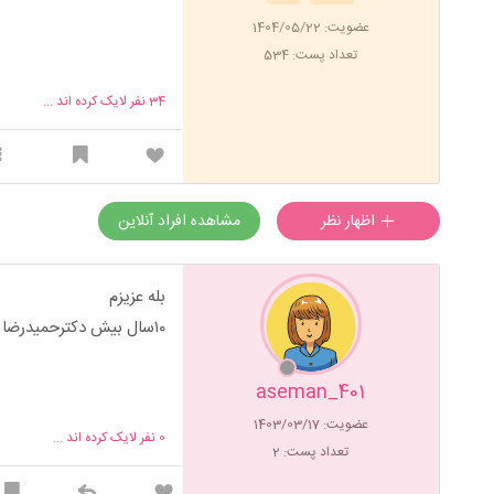
عضویت: 1404/05/22
تعداد پست: 534
34
نفر لایک کرده اند ...
اظهار نظر
مشاهده افراد آنلاین
بله عزيزم
١٠سال بيش دكترحميدرضا مفرد بيني من رو عمل كرد.راضي ام
401_aseman
عضویت: 1403/03/17
0
نفر لایک کرده اند ...
تعداد پست: 2