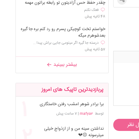
چقدر حفظ حس آزادیتون تو رابطه براتون مهمه
فعک نکنم
48 ثانیه پیش
خواستم تخت کوچیکی پسرم رو رد کنم بره جا گیره
بعدشوهرم میگه
درسته جا گیره اگر میتومی جایی براش پیدا ...
57 ثانیه پیش
بیشتر ببینید
پربازدیدترین تاپیک های امروز
برا برادر شوهر امشب رفتن خاستگاری
توسط
mafya2
|
7 ساعت پیش
ل نظر
نداشتن سینه من و از ازذواج خیلی
میترسونه 😔💔