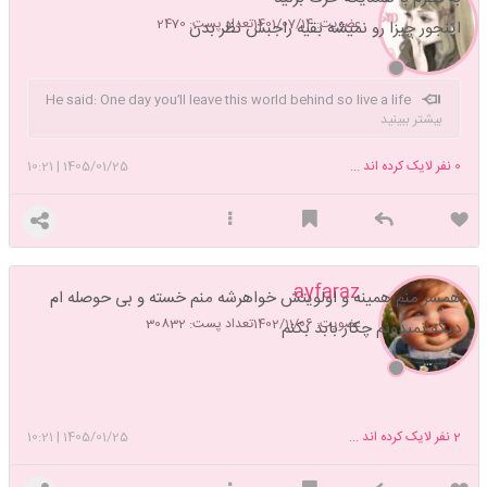
عضویت: 1401/07/14
تعداد پست: 2470
اینجور چیزا رو نمیشه بقیه راجبش نظر بدن
He said: One day you’ll leave this world behind so live a life
بیشتر ببینید
you will remember
0
نفر لایک کرده اند ...
1405/01/25
|
10:21
ayfaraz
همسر منم همینه و اولویتش خواهرشه منم خسته و بی حوصله ام
عضویت: 1402/11/06
تعداد پست: 30832
دیگه نمیدونم چکار بابد بکنم
2
نفر لایک کرده اند ...
1405/01/25
|
10:21