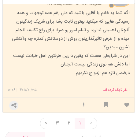
عضویت: 1405/01/17
تعداد پست: 241
اگه شما یه خانم یا آقایی باشید که علی رغم همه توجهات و همه
رسیدگی هایی که میکنید بهتون ثابت بشه برای شریک زندگیتون
آنچنان اهمیتی ندارید و تمام امور رو صرفا برای رفع تکلیف انجام
میده و از طرفی تاثیرگذاریتون روش از دوستانش کمتره چه واکنشی
نشون میدین؟
این در شرایطی هست که یقین دارین طرفتون اهل خیانت نیست
اما دلش هم توی زندگی نیست آنچنان
درضمن تازه هم ازدواج نکردیم
1
نفر لایک کرده اند ...
1405/01/25
|
10:06
<
3
2
1
>