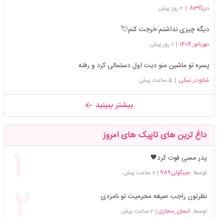
دریآ839
|
2 روز پیش
دیگه چیزی نداشتم خرجت کنم💘
مهربانو_1404
|
1 روز پیش
پسره تو ماشین منو دیت اول دستمالی کرد و رفته
شاتوت_نمکی
|
5 ساعت پیش
بیشتر ببینید
داغ ترین های تاپیک های امروز
پدر مسی فوت کرد🖤
توسط
جینگولی989
|
2 ساعت پیش
نظرتون راجب صیغه محرمیت تو نامزدی
توسط
انسان_مجازی
|
2 ساعت پیش