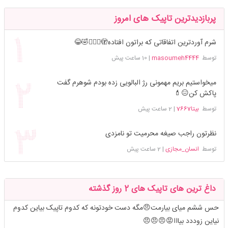
پربازدیدترین تاپیک های امروز
شرم آوردترین اتفاقاتی که براتون افتاده🫣🤦🏻‍♀️🤣😂
توسط
masoumeh4444
|
10 ساعت پیش
میخواستیم بریم مهمونی رژ البالویی زده بودم شوهرم گفت
پاکش کن😑💄
توسط
بیتا7667
|
2 ساعت پیش
نظرتون راجب صیغه محرمیت تو نامزدی
توسط
انسان_مجازی
|
2 ساعت پیش
داغ ترین های تاپیک های 2 روز گذشته
حس ششم میای بیارمت😠مگه دست خودتونه که کدوم تاپیک بیاین کدوم
نیاین زوددد بیااا😡😠😠😠