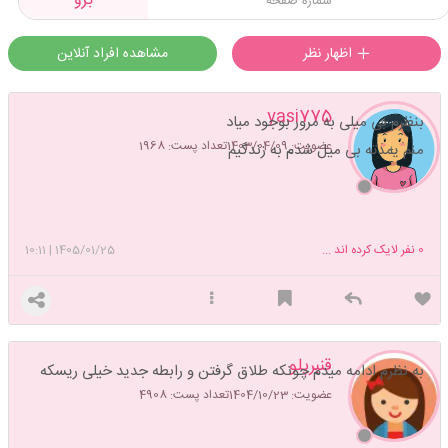
برو
اظهار نظر
مشاهده افراد آنلاین
yasi775
بنظرم بی میلی به مرور بوجود میاد
عضویت: 1403/04/09
تعداد پست: 1968
منم یمدته بی میل شدم به زندگیم
0
نفر لایک کرده اند ...
1405/01/25
|
10:11
قنبرپلو
به نظرم ادامه میدم چونکه طلاق گرفتن و رابطه جدید خیلی ریسکه
عضویت: 1404/10/23
تعداد پست: 4908