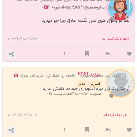
عضویت: 1399/09/09
تعداد پست: 2974
میگی زوال زندگی معمولیه. شاید باید یه هی ...
نظراتو بخون هیچ کس نگفته طلاق چرا جو میدید
0
نفر لایک کرده اند ...
1405/01/25
|
10:25
مهدیه6464
دیگه زیاد محلش نمیذارم .. فاصله رو حفظ کن. شاید قدر بدونه.
استارتر
مدیر
آرامش زندگی میره اینجوری.خودمم کشش ندارم
عضویت: 1405/01/17
تعداد پست: 241
1
نفر لایک کرده اند ...
1405/01/25
|
10:26