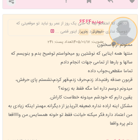
مهدیه6464
من کلا اعتقادم اینه که حتی یک روز از عمر رو نباید تو موقعیتی که
دوست نداری حروم کرد ولی از اینور قضی ...
استارتر
مدیر
عضویت: 1405/01/17
تعداد پست: 241
ممنونم از پاسختون
منتها همه اینایی که نوشتین رو میخواستم توضیح بدم و بنویسم که
سالها و بارها از تمامی جهات انجام دادم
تماما مقطعی،جواب داده
قربون صدقه رفتم،داد زدم،حرف زدم،قهر کردم،نشستم پای حرفش،
میدونم دوسم داره اما مگه فقط به زبونه؟
یقین دارم که خودشم میدونه خطاست کاراش.
مشکل اینه اراده نداره.ضعیفه.اثرپذیز از دیگرانه.مهمتر اینکه زیادی به
من اعتماد داره.فکر میکنه خیانت فقط تو خونه همسایس.من وااااقعا
دلم پره.واقعا