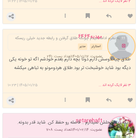
2
نفر لایک کرده اند ...
1405/01/25
|
10:22
مهدیه6464
به نظرم ادامه میدم چونکه طلاق گرفتن و رابطه جدید خیلی ریسکه
استارتر
مدیر
عضویت: 1405/01/17
تعداد پست: 241
طلاق چیه.دوسش دارم.دوتا بچه دارم.بعدم خودشم اگه تو خونه یکی
دیگه بود شاید خوشبخت تر بود.طلاق هردومونو به تباهی میکشه
3
نفر لایک کرده اند ...
1405/01/25
|
10:23
setarehaft
دیگه زیاد محلش نمیذارم .. فاصله رو حفظ کن. شاید قدر بدونه.
عضویت: 1401/02/14
تعداد پست: 708