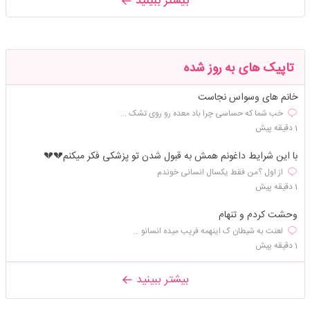
بیشتر ببینید
تاپیک های به روز شده
خانم های وسواس نجاست
خب شما که حساسی چرا باد معده رو روی تشک ...
1 دقیقه پیش
با این شرایط داغونم همش به قبول شدن تو پزشکی فکر میکنم💔💔
از اول ؟من فقط یکسال انسانی خوندم
1 دقیقه پیش
وحشت کردم و تنهام
لعنت به شیطان ک اینهمه فریب میده انسانو ...
1 دقیقه پیش
بیشتر ببینید