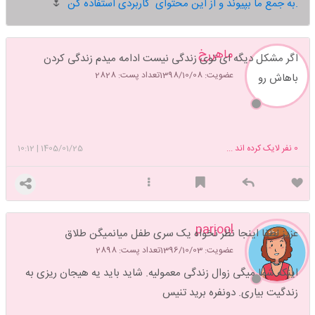
به جمع ما بپیوند و از این محتوای کاربردی استفاده کن.
🌷
ماهررخ
اگر مشکل دیگه ای توی زندگی نیست ادامه میدم زندگی کردن
عضویت: 1398/10/08
تعداد پست: 2828
باهاش رو
0
نفر لایک کرده اند ...
1405/01/25
|
10:12
parjool
عزیز لطفا اینجا نظر نخواه یک سری طفل میانمیگن طلاق
عضویت: 1396/10/03
تعداد پست: 2898
اینکه شما میگی زوال زندگی معمولیه. شاید باید یه هیجان ریزی به
زندگیت بیاری. دونفره برید تنیس