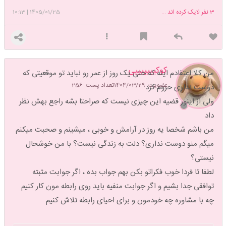
3
نفر لایک کرده اند ...
1405/01/25
|
10:13
کوکیییییییی
من کلا اعتقادم اینه که حتی یک روز از عمر رو نباید تو موقعیتی که
عضویت: 1404/03/29
تعداد پست: 256
دوست نداری حروم کرد
ولی از اینور قضیه این چیزی نیست که صراحتا بشه راجع بهش نظر
داد
من باشم شخصا یه روز در آرامش و خوبی ، میشینم و صحبت میکنم
میگم منو دوست نداری؟ دلت به زندگی نیست؟ با من خوشحال
نیستی؟
لطفا تا فردا خوب فکراتو بکن بهم جواب بده ، اگر جوابت مثبته
توافقی جدا بشیم و اگر جوابت منفیه باید روی رابطه مون کار کنیم
چه با مشاوره چه خودمون و برای احیای رابطه تلاش کنیم