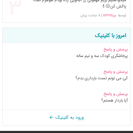
میخواستیم بریم مهمونی رژ البالویی زده بودم شوهرم گفت
پاکش کن😑💄
توسط
بیتا7667
|
8 ساعت پیش
امروز با کلینیک
پرسش و پاسخ
پرخاشگری کودک سه و نیم ساله
پرسش و پاسخ
کی می تونم تست بارداری بدم؟
پرسش و پاسخ
آیا باردار هستم؟
ورود به کلینیک