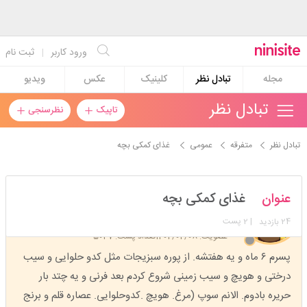
ورود کاربر
|
ثبت نام
مجله
تبادل نظر
کلینیک
عکس
ویدیو
تبادل نظر
تاپیک
نظرسنجی
تبادل نظر
متفرقه
عمومی
غذای کمکی بچه
father78
عنوان
غذای کمکی بچه
استارتر
مدیر
24
| 2 پست
بازدید
عضویت: 1402/02/08
تعداد پست: 5037
پسرم ۶ ماه و یه هفتشه. از پوره سبزیجات مثل کدو حلوایی و سیب
درختی و هویچ و سیب زمینی شروع کردم بعد فرنی و یه چتد بار
حریره بادوم. الانم سوپ (مرغ. هویچ .کدوحلوایی. عصاره قلم و برنج