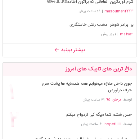
شرم آوردترین اتفاقاتی که براتون افتاده🫣🤦🏻‍♀️🤣😂
masoumeh4444
|
16 ساعت پیش
برا برادر شوهر امشب رفتن خاستگاری
mafya2
|
1 روز پیش
بیشتر ببینید
داغ ترین های تاپیک های امروز
چون داخل مغازه میخوابم همه همسایه ها پشت سرم
حرف دراوردن
توسط
مرجان_۹۵
|
3 ساعت پیش
حس ششم شما میگه کی ازدواج میکنم
توسط
hopefullll
|
6 ساعت پیش