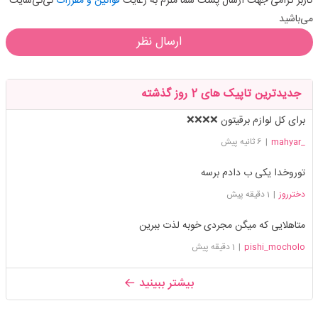
کاربر گرامی جهت ارسال پست شما ملزم به رعایت
قوانین و مقررات
نی‌نی‌سایت
می‌باشید
ارسال نظر
جدیدترین تاپیک های 2 روز گذشته
برای کل لوازم برقیتون ❌❌❌❌
_mahyar
|
6 ثانیه پیش
توروخدا یکی ب دادم برسه
دخترروز
|
1 دقیقه پیش
متاهلایی که میگن مجردی خوبه لذت ببرین
pishi_mocholo
|
1 دقیقه پیش
بیشتر ببینید