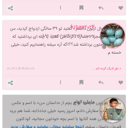
future2024
عزیزم یه سوال ازتون داشتم ، گفتید تو ۳۹ سالگی ازدواج کردید، من
عضویت: 1402/10/17
تعداد پست: 888
۳۵ سالمه و مجرد ، جسارتا ذکرخاصی گفتید یا چله ای برداشتید که
موانع ازدواجتون برداشته شد؟؟اگه آره میشه راهنماییم کنید، خیلی
خسته م
0
نفر لایک کرده اند ...
1404/12/08
|
21:06
مامان الهام
بچه ها باورتون نمیشه! برای بچم از «داستان من» با اسم و عکس
خودش کتاب سفارش دادم، امروز رسید خیلی جذذذابه، شما هم برید
ببینید،
خوندن همه کتابها با اسم بچه خودتون مجانیه، کودکتون
قهرمان داستان میشه،
اینجا میتونید مجانی بخونید و سفارش بدید
.