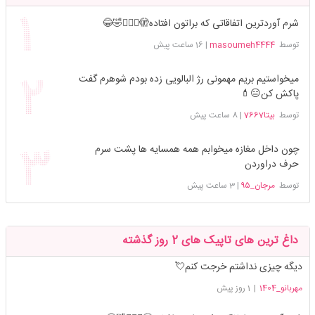
شرم آوردترین اتفاقاتی که براتون افتاده🫣🤦🏻‍♀️🤣😂
توسط
masoumeh4444
|
16 ساعت پیش
میخواستیم بریم مهمونی رژ البالویی زده بودم شوهرم گفت
پاکش کن😑💄
توسط
بیتا7667
|
8 ساعت پیش
چون داخل مغازه میخوابم همه همسایه ها پشت سرم
حرف دراوردن
توسط
مرجان_۹۵
|
3 ساعت پیش
داغ ترین های تاپیک های 2 روز گذشته
دیگه چیزی نداشتم خرجت کنم💘
مهربانو_1404
|
1 روز پیش