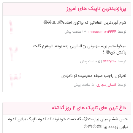
پربازدیدترین تاپیک های امروز
شرم آوردترین اتفاقاتی که براتون افتاده🫣🤦🏻‍♀️🤣😂
توسط
masoumeh4444
|
13 ساعت پیش
میخواستیم بریم مهمونی رژ البالویی زده بودم شوهرم گفت
پاکش کن😑💄
توسط
بیتا7667
|
5 ساعت پیش
نظرتون راجب صیغه محرمیت تو نامزدی
توسط
انسان_مجازی
|
5 ساعت پیش
داغ ترین های تاپیک های 2 روز گذشته
حس ششم میای بیارمت😠مگه دست خودتونه که کدوم تاپیک بیاین کدوم
نیاین زوددد بیااا😡😠😠😠