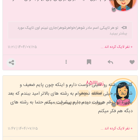
مامایی شی
تو هر تاپیکی اسم مادر شوهر/خواهرشوهر/جاری نبینم اون تاپیک مورد
بیشتر ببینید
تایید من قرار نمیگیره.lol lol lol
0
نفر لایک کرده اند ...
1404/07/25
|
11:21
زویاااا85
گلم این رشته رو خیلی دوست دارم و اینکه چون پایم ضعیف و
شرایط هم خیلی سخته نمیخوام به رشته های بالاتر امید ببندم که بعد
استارتر
مدیر
بخوره تو ذوقم هروفت دیدم دارم پیشرفت مبکنم حتما به رشته های
عضویت: 1403/06/12
تعداد پست: 607
دبگه هم فکر میکنم
0
نفر لایک کرده اند ...
1404/07/25
|
11:47