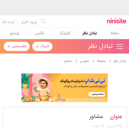
ورود کاربر
|
ثبت نام
مجله
تبادل نظر
کلینیک
عکس
ویدیو
تبادل نظر
تاپیک
نظرسنجی
تبادل نظر
متفرقه
عمومی
مشاور
زویاااا85
عنوان
مشاور
استارتر
مدیر
905
| 9 پست
بازدید