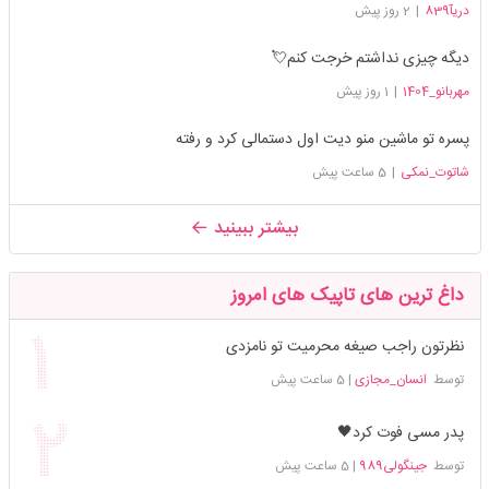
دریآ839
|
2 روز پیش
دیگه چیزی نداشتم خرجت کنم💘
مهربانو_1404
|
1 روز پیش
پسره تو ماشین منو دیت اول دستمالی کرد و رفته
شاتوت_نمکی
|
5 ساعت پیش
بیشتر ببینید
داغ ترین های تاپیک های امروز
نظرتون راجب صیغه محرمیت تو نامزدی
توسط
انسان_مجازی
|
5 ساعت پیش
پدر مسی فوت کرد🖤
توسط
جینگولی989
|
5 ساعت پیش