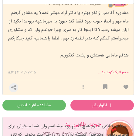
عضویت: 1403/06/12
تعداد پست: 607
مشاوره آکادمی زانکو بهتره یا دکتر آراد مبشر اقدم؟ یه مشاور گرفتم
ماه مهر و اصلا خوب نبود فقط گند خورد به مهرماههه تروخدا بگید از
ابان میشه رسید؟ تا اینجا کار یه سری چیزا خوندم ولی کم و مشاوری
میخواستم کمکم کنه بدتر لطمه زد بهم ، لطفا راهنماییم کنید چیکارکنم
هدفم مامایی هستش و پشت کنکوریم
0
نفر لایک کرده اند ...
1404/07/25
|
11:16
اظهار نظر
مشاهده افراد آنلاین
جوجه_طلایی_بلا
نمیدانم اطلاعی ندارم هیچ کدوم رو نمیشناسم ولی شما میخونی برای
عضویت: 1404/07/09
تعداد پست: 5271
مامایی بدون اونم قبول نمیشه برای برای ی چی بهتر بخونی که تازه