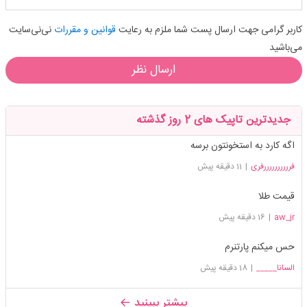
کاربر گرامی جهت ارسال پست شما ملزم به رعایت
قوانین و مقررات
نی‌نی‌سایت
می‌باشید
ارسال نظر
جدیدترین تاپیک های 2 روز گذشته
اگه کارد به استخونتون برسه
فررررررررررفری
|
11 دقیقه پیش
قیمت طلا
aw_jr
|
16 دقیقه پیش
حس میکنم پارتنرم
السانا_____
|
18 دقیقه پیش
بیشتر ببینید