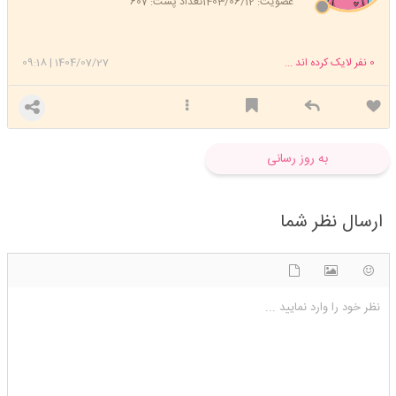
عضویت: 1403/06/12
تعداد پست: 607
0
نفر لایک کرده اند ...
1404/07/27
|
09:18
به روز رسانی
ارسال نظر شما
شکلک ها
آپلود فایل
اضافه کردن تصویر
نظر خود را وارد نمایید ...