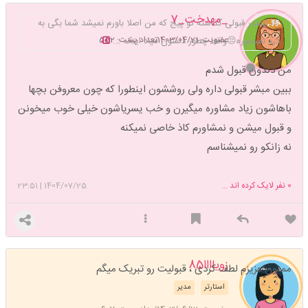
_مهدخت_7
اینفدر قبولی گذاشته تو پیج که من اصلا باورم نمیشد شما بگی به
عضویت: 1403/04/21
تعداد پست: 552
درد نمیخوره😔واقعا چطور دلشون میاد اینک ...
من دندون قبول شدم
ببین مبشر قبولی داره ولی روششون اینطورا که چون معروفن بچها
باهاشون زیاد مشاوره میگیرن و خب یسریاشون خیلی خوب میخونن
و قبول میشن و نمشاورم کاذ خاصی نمیکنه
نه زانکو رو نمیشناسم
0
نفر لایک کرده اند ...
1404/07/25
|
23:51
زویاااا85
ممنون عزیزم لطف کردی ، قبولیت رو تبریک میگم
استارتر
مدیر