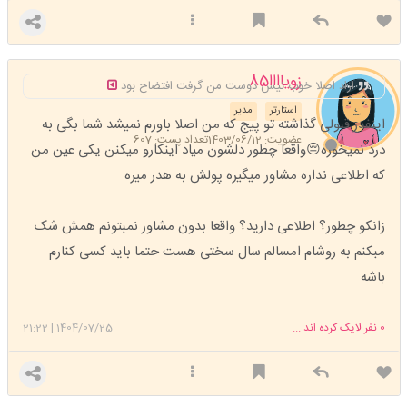
زویاااا85
اراد اصلا خوب نیس دوست من گرفت افتضاح بود
استارتر
مدیر
اینفدر قبولی گذاشته تو پیج که من اصلا باورم نمیشد شما بگی به
عضویت: 1403/06/12
تعداد پست: 607
درد نمیخوره😔واقعا چطور دلشون میاد اینکارو میکنن یکی عین من
که اطلاعی نداره مشاور میگیره پولش به هدر میره
زانکو چطور؟ اطلاعی دارید؟ واقعا بدون مشاور نمبتونم همش شک
مبکنم به روشام امسالم سال سختی هست حتما باید کسی کنارم
باشه
0
نفر لایک کرده اند ...
1404/07/25
|
21:22