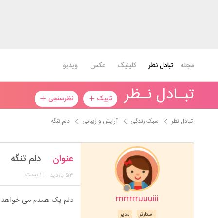
مجله
تبادل نظر
کلینیک
عکس
ویدیو
تبـادل نـظر
تاپیک
نظرسنجی
تبادل نظر
سبک زندگی
آرایش و زیبائی
دلم تنگه
عنوان
دلم تنگه
53
| 1 پست
بازدید
mrrrrruuuiii
دلم یک همدم می خواهد خس
استارتر
مدیر