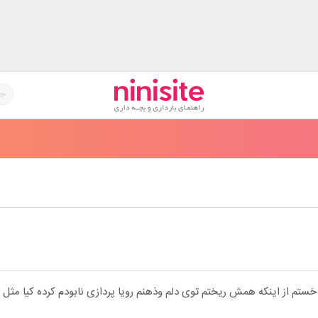
تم از اینکه همش ریختم توی دلم وذهنم رویا پردازی نابودم کرده کیا مث