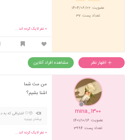
عضویت: 1404/06/22
تعداد پست: 37
0
نفر لایک کرده اند ...
اظهار نظر
مشاهده افراد آنلاین
من مث شما
اشنا بشیم؟
mina_1300
🥺🤍 اشتیاقی که به د
بیشتر ببینید
عضویت: 1401/10/16
🫀🥺
تعداد پست: 3994
0
نفر لایک کرده اند ...