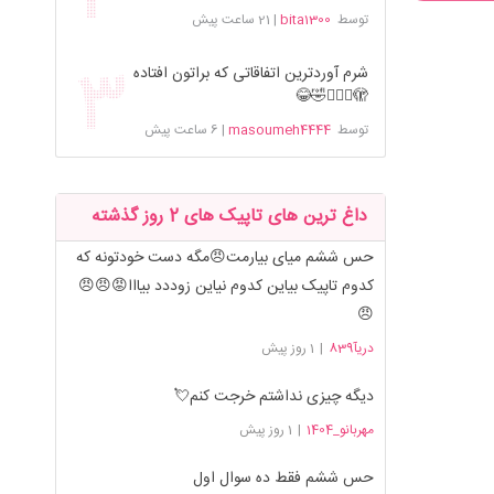
توسط
bita1300
|
21 ساعت پیش
شرم آوردترین اتفاقاتی که براتون افتاده
🫣🤦🏻‍♀️🤣😂
توسط
masoumeh4444
|
6 ساعت پیش
داغ ترین های تاپیک های 2 روز گذشته
حس ششم میای بیارمت😠مگه دست خودتونه که
کدوم تاپیک بیاین کدوم نیاین زوددد بیااا😡😠😠
😠
دریآ839
|
1 روز پیش
دیگه چیزی نداشتم خرجت کنم💘
مهربانو_1404
|
1 روز پیش
حس ششم فقط ده سوال اول