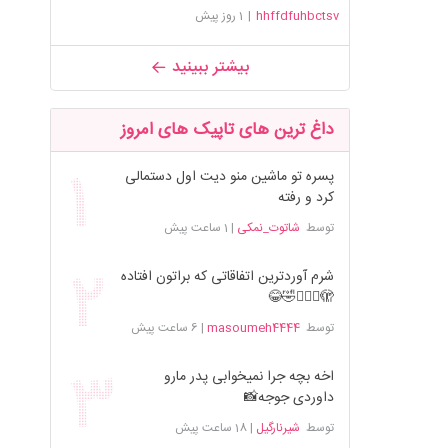
hhffdfuhbctsv
|
1 روز پیش
بیشتر ببینید
داغ ترین های تاپیک های امروز
پسره تو ماشین منو دیت اول دستمالی
کرد و رفته
توسط
شاتوت_نمکی
|
1 ساعت پیش
شرم آوردترین اتفاقاتی که براتون افتاده
🫣🤦🏻‍♀️🤣😂
توسط
masoumeh4444
|
6 ساعت پیش
اخه بچه جرا نمیخوابی پدر مارو
داوردی جوجه📸
توسط
شیرنارگیل
|
18 ساعت پیش