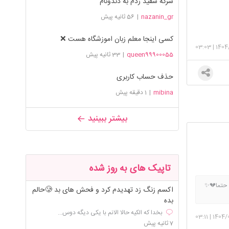
سرکه سفید زدم به دندونام
nazanin_gr
|
56 ثانیه پیش
کسی اینجا معلم زبان اموزشگاه هست ❌️
03:03
|
1404
queen99900055
|
33 ثانیه پیش
حذف حساب کاربری
mibina
|
1 دقیقه پیش
بیشتر ببینید
تاپیک های به روز شده
ی حتما💔✨
اکسم زنگ زد تهدیدم کرد و فحش های بد 🥲حالم
بده
بخدا که الکیه حالا الانم با یکی دیگه دوس...
03:11
|
1404/
7 ثانیه پیش