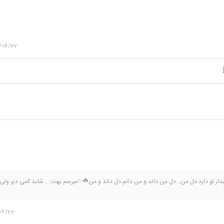
/06/22
یدار تو دارد دل من.. دل من داند و من دانم دل داند و من☘️✨میرسم بهت.... شاید کمی دیر ول
06/22