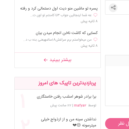
پسره تو ماشین منو دیت اول دستمالی کرد و رفته
عه شما اینجائین جواب ۳تا کامنتم تو اون ت...
8 ثانیه پیش
کسایی که کاشت ناخن انجام میدن بیان
من میخواستم برم سراغش18سالمهیعنی بده ب د...
8 ثانیه پیش
بیشتر ببینید
پربازدیدترین تاپیک های امروز
برا برادر شوهر امشب رفتن خاستگاری
توسط
mafya2
|
22 ساعت پیش
نداشتن سینه من و از ازذواج خیلی
ل نظر
میترسونه 😔💔