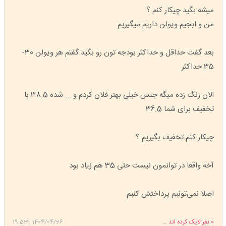
میشه بگید چیکار کنم ؟
من و ابجیم ویولن داریم میگیریم
بعد گفت حداقل و حداکثر بودجه تون رو بگید گفتم هر ویولن 30-
35 حداکثر
الان زنگ زده میگه جنس خیلی بهتر فلان کردم و ... شده 38.5 با
تخفیف برای شما 36.5
چیکار کنم تخفیف بگیریم ؟
آخه واقعا در توانمون نیست حتی 35 هم زیاد بود
اصلا نمی‌تونیم پرداختش کنیم
0
نفر لایک کرده اند ...
1404/04/26
|
19:53