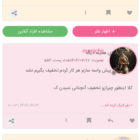
اظهار نظر
مشاهده افراد آنلاین
mariichii
سازه حرفه ای همینه دیگه
عضویت: 1404/03/22
تعداد پست: 554
منم دوسال پیش واسه سازم هر کار کردم تخفیف بگیرم نشد
کلا اینطور چیزازو تخفیف آنچنانی نمیدن ک
0
نفر لایک کرده اند ...
1404/04/26
|
20:03