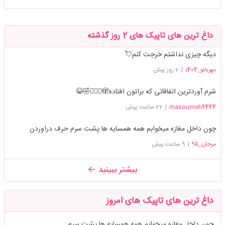
داغ ترین های تاپیک های 2 روز گذشته
دیگه چیزی نداشتم خرجت کنم💘
مهربانو_1404
|
2 روز پیش
شرم آوردترین اتفاقاتی که براتون افتاده🫣🤦🏻‍♀️🤣😂
masoumeh4444
|
22 ساعت پیش
چون داخل مغازه میخوابم همه همسایه ها پشت سرم حرف دراوردن
مرجان_۹۵
|
9 ساعت پیش
بیشتر ببینید
داغ ترین های تاپیک های امروز
چون داخل مغازه میخوابم همه همسایه ها پشت سرم