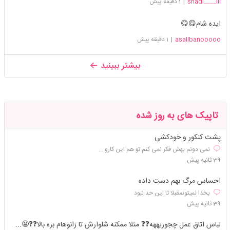
shadi____iii
|
1 دقیقه پیش
ایده شام😋😋
asallbanooooo
|
1 دقیقه پیش
بیشتر ببینید
تاپیک های به روز شده
پشت کنکور و خودکشی
نمی دونم بهش فکر نمی کنم تو هم این کارو ...
39 ثانیه پیش
احساس مرگ بهم دست داده
بخدا نمیتونمقبلا تا این حد نبود
39 ثانیه پیش
لباس اتاق عمل چجوریههه❓️❓️ مثلا ممکنه شلوارش تا زانوهام بره بالا❓️❓️😬...