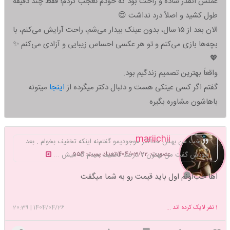
عملش انقدر ساده و راحت بود که خودم تعجب کردم! فقط چند دقیقه
طول کشید و اصلاً درد نداشت 😍
الان بعد از ۱۵ سال، بدون عینک بیدار می‌شم، راحت آرایش می‌کنم، با
بچه‌ها بازی می‌کنم و تو هر عکسی احساس زیبایی و آزادی می‌کنم ✨
💖
واقعاً بهترین تصمیم زندگیم بود.
گفتم اگر کسی عینکی هست و دنبال دکتر میگرده از
اینجا
میتونه
باهاشون مشاوره بگیره
mariichii
خب من بهش حداکثر موجودیمو گفتم‌نه اینکه تخفیف بخوام . بعد
عضویت: 1404/03/22
تعداد پست: 554
خودش گفت من بهتون 7 درصد تخفیف میدم که میش ...
اها خب‌اونم اول باید قیمت رو به شما میگفت
1
نفر لایک کرده اند ...
1404/04/26
|
20:39