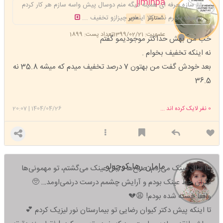
jiminpa
سازه حرفه ای همینه دیگه منم دوسال پیش واسه سازم هر کار کردم
تخفیف بگیرم نشد کلا اینطور چیزازو تخفیف ...
استارتر
مدیر
عضویت: 1399/02/21
تعداد پست: 1899
خب من بهش حداکثر موجودیمو گفتم‌
نه اینکه تخفیف بخوام .
بعد خودش گفت من بهتون 7 درصد تخفیف میدم که میشه 35.8 نه
36.5
0
نفر لایک کرده اند ...
1404/04/26
|
20:07
مامان رها کوچولو
۱۵ سال عینک می‌زدم، صبح‌ها دنبال عینک می‌گشتم، تو مهمونی‌ها
نگران خط عینک بودم و آرایش چشمم درست درنمی‌اومد… 🥺
واقعاً خسته شده بودم! 😩💔
تا اینکه پیش دکتر کیوان رضایی تو بیمارستان نور لیزیک کردم 💕