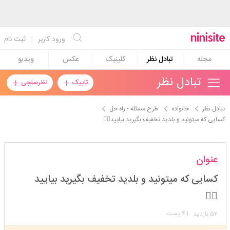
ورود کاربر
|
ثبت نام
مجله
تبادل نظر
کلینیک
عکس
ویدیو
تبادل نظر
تاپیک
نظرسنجی
تبادل نظر
خانواده
طرح مسئله - راه حل
کسایی که میتونید و بلدید تخفیف بگیرید بیایید🖐🏻
jiminpa
عنوان
استارتر
مدیر
کسایی که میتونید و بلدید تخفیف بگیرید بیایید
عضویت: 1399/02/21
تعداد پست: 1899
🖐🏻
52
| 4 پست
بازدید