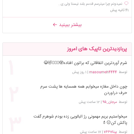
نمیدونم چرا میترسم قدمم بلند نیستا ولی ی...
41 ثانیه پیش
بیشتر ببینید
پربازدیدترین تاپیک های امروز
شرم آوردترین اتفاقاتی که براتون افتاده🫣🤦🏻‍♀️🤣😂
توسط
masoumeh4444
|
1 روز پیش
چون داخل مغازه میخوابم همه همسایه ها پشت سرم
حرف دراوردن
توسط
مرجان_۹۵
|
12 ساعت پیش
میخواستیم بریم مهمونی رژ البالویی زده بودم شوهرم گفت
پاکش کن😑💄
توسط
بیتا7667
|
17 ساعت پیش