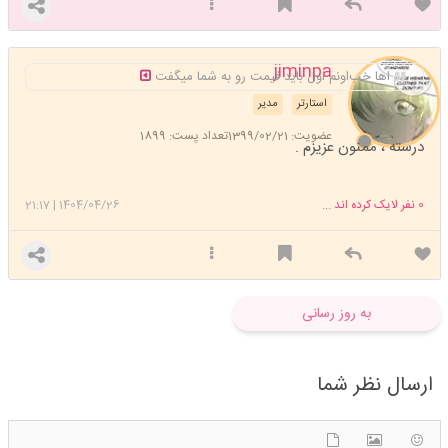
jiminpa
اها خب‌اونم اول باید قیمت رو به شما میگفت
استارتر
مدیر
عضویت: 1399/02/21
تعداد پست: 1899
درسته ، ممنون عزیزم .
0
نفر لایک کرده اند ...
1404/04/26
|
21:17
به روز رسانی
ارسال نظر شما