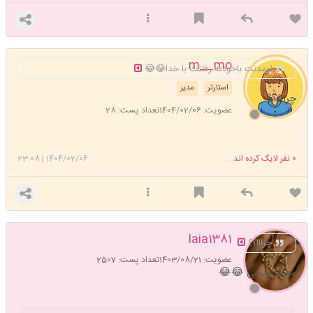
m__mo
اومدنت باخودته رفتنت با خدا😂😂
استارتر
مدیر
چرااا؟؟
عضویت: 1404/02/06
تعداد پست: 28
0
نفر لایک کرده اند ...
1404/02/06
|
23:08
laia1381
چرااا؟؟
عضویت: 1403/08/21
تعداد پست: 2507
معتاد میشی 😂😂