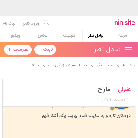
ورود کاربر
|
ثبت نام
مجله
تبادل نظر
کلینیک
عکس
ویدیو
تبادل نظر
تاپیک
نظرسنجی
تبادل نظر
سبک زندگی
محیط زیست و زندگی سالم
ماراح
m__mo
عنوان
ماراح
استارتر
مدیر
346
| 33 پست
بازدید
عضویت: 1404/02/06
تعداد پست: 28
دوستان تازه وارد سایت شدم بیایید یکم آشنا شیم ..