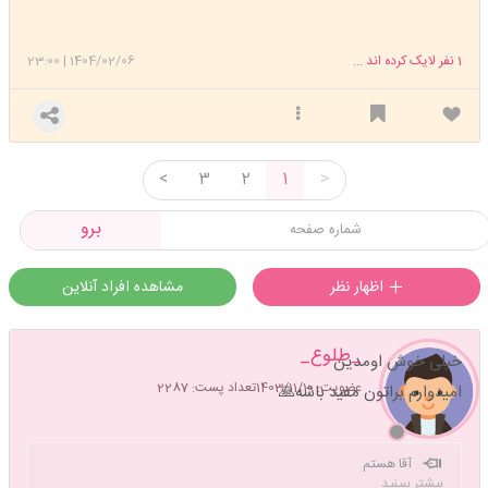
1
نفر لایک کرده اند ...
1404/02/06
|
23:00
<
3
2
1
>
برو
اظهار نظر
مشاهده افراد آنلاین
_طلوع_
خیلی خوش اومدین
عضویت: 1403/11/10
تعداد پست: 2287
امیدوارم براتون مفید باشه🙏
آقا هستم
بیشتر ببینید