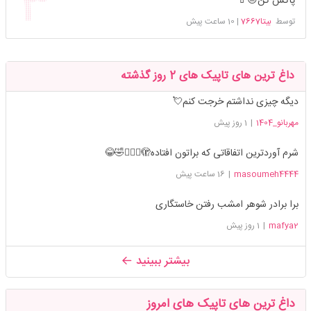
پاکش کن😑💄
توسط
بیتا7667
|
10 ساعت پیش
داغ ترین های تاپیک های 2 روز گذشته
دیگه چیزی نداشتم خرجت کنم💘
مهربانو_1404
|
1 روز پیش
شرم آوردترین اتفاقاتی که براتون افتاده🫣🤦🏻‍♀️🤣😂
masoumeh4444
|
16 ساعت پیش
برا برادر شوهر امشب رفتن خاستگاری
mafya2
|
1 روز پیش
بیشتر ببینید
داغ ترین های تاپیک های امروز