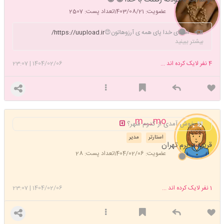
عضویت: 1403/08/21
تعداد پست: 2507
امضای خدا پای همه ی آرزوهاتون😍
https://uupload.ir/
بیشتر ببینید
4
نفر لایک کرده اند ...
1404/02/06
|
23:07
m__mo
خوش آمدی از کدوم شهر؟
استارتر
مدیر
قربونت برم تهران
عضویت: 1404/02/06
تعداد پست: 28
1
نفر لایک کرده اند ...
1404/02/06
|
23:07