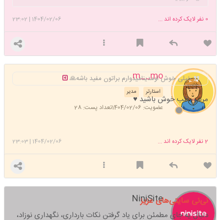
0
نفر لایک کرده اند ...
1404/02/06
|
23:02
m__mo
خیلی خوش اومدینامیدوارم براتون مفید باشه🙏
استارتر
مدیر
مرسی قلب خوش باشید ♥️
عضویت: 1404/02/06
تعداد پست: 28
2
نفر لایک کرده اند ...
1404/02/06
|
23:03
NiniSite
نی‌نی سایتی‌های عزیز
دنبال یه جای مطمئن برای یاد گرفتن نکات بارداری، نگهداری نوزاد،