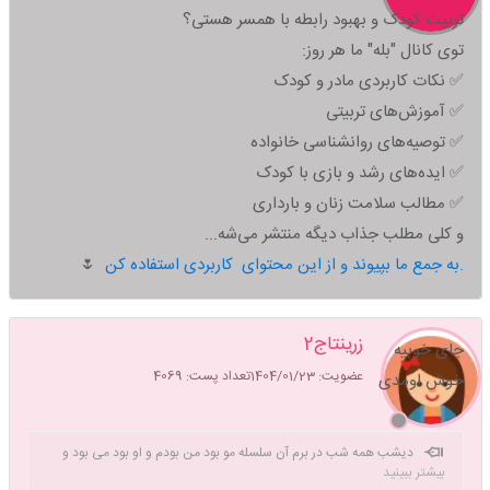
تربیت کودک و بهبود رابطه با همسر هستی؟
توی کانال "بله" ما هر روز:
✅ نکات کاربردی مادر و کودک
✅ آموزش‌های تربیتی
✅ توصیه‌های روانشناسی خانواده
✅ ایده‌های رشد و بازی با کودک
✅ مطالب سلامت زنان و بارداری
و کلی مطلب جذاب دیگه منتشر می‌شه...
به جمع ما بپیوند و از این محتوای کاربردی استفاده کن.
🌷
زرینتاج2
جای خوبیه
عضویت: 1404/01/23
تعداد پست: 4069
خوش اومدی
دیشب همه شب در برم آن سلسله مو بود من بودم و او بود
می بود و
بیشتر ببینید
سه تا بود و صبا بود و سبو بود من بودم و او بود دامان چمن پر گل و در دامن