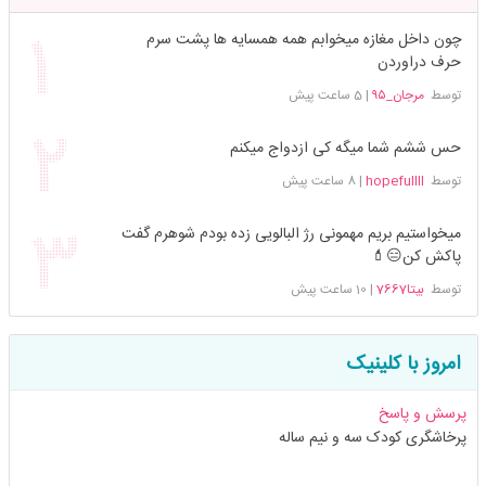
چون داخل مغازه میخوابم همه همسایه ها پشت سرم
حرف دراوردن
توسط
مرجان_۹۵
|
5 ساعت پیش
حس ششم شما میگه کی ازدواج میکنم
توسط
hopefullll
|
8 ساعت پیش
میخواستیم بریم مهمونی رژ البالویی زده بودم شوهرم گفت
پاکش کن😑💄
توسط
بیتا7667
|
10 ساعت پیش
امروز با کلینیک
پرسش و پاسخ
پرخاشگری کودک سه و نیم ساله