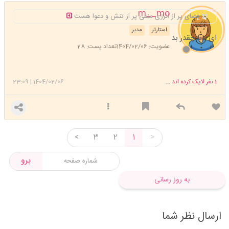
m__mo
فضای پر از انرژی منفی پر از تنش و دعوا هست
استارتر
مدیر
ای بابا چقدر بد
عضویت: 1404/02/06
تعداد پست: 28
1
نفر لایک کرده اند ...
1404/02/06
|
23:09
<
3
2
1
>
برو
به روز رسانی
ارسال نظر شما