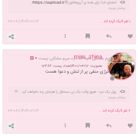
امضای خدا پای همه ی آرزوهاتون😍
https://uupload.ir/
بیشتر ببینید
1
نفر لایک کرده اند ...
1404/02/06
|
23:08
miss_zhina
چرا عزیزم مشکلی داره اگه داره میرم مشکلی نیست ♥️
عضویت: 1400/03/12
تعداد پست: 12686
فضای پر از انرژی منفی پر از تنش و دعوا هست
پول یک مرد ؛ هیچ وقت یک زن مستقل را هیجان زده نخواهد کرد ...🫶
بیشتر ببینید
🏻✨من یه دخترم اما بیا مردونگی بهت یاد بدم✌🏻
2
نفر لایک کرده اند ...
1404/02/06
|
23:08