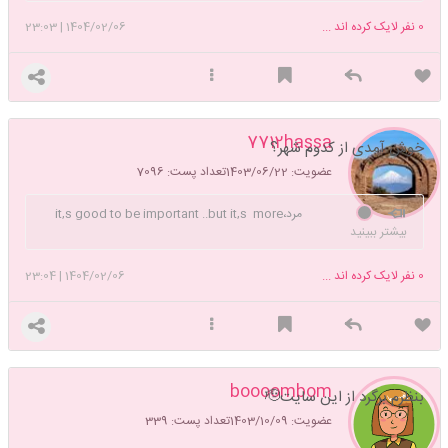
گلزار من بودم و دلدار مه دلکش و گل نغز و هوا غالیه بو بود من بودم و او
0
نفر لایک کرده اند ...
1404/02/06
|
23:03
بود،،،لطفا مردا درخواست دوستی ندین، خسته شدم از دستتون
7712hassa
خوش آمدی از کدوم شهر؟
عضویت: 1403/06/22
تعداد پست: 7096
مرد،it,s good to be important ..but it,s more
بیشتر ببینید
important to be good....
0
نفر لایک کرده اند ...
1404/02/06
|
23:04
boooombom
بنظرم برگرد از این سایت🫡
عضویت: 1403/10/09
تعداد پست: 339