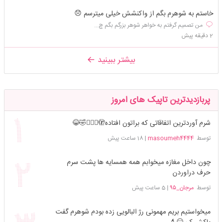
خاستم به شوهرم بگم از واکنشش خیلی میترسم 😞
من تصمیم گرفتم به خواهر شوهر بزرگم بگم چ...
2 دقیقه پیش
بیشتر ببینید
پربازدیدترین تاپیک های امروز
شرم آوردترین اتفاقاتی که براتون افتاده🫣🤦🏻‍♀️🤣😂
توسط
masoumeh4444
|
18 ساعت پیش
چون داخل مغازه میخوابم همه همسایه ها پشت سرم
حرف دراوردن
توسط
مرجان_۹۵
|
5 ساعت پیش
میخواستیم بریم مهمونی رژ البالویی زده بودم شوهرم گفت