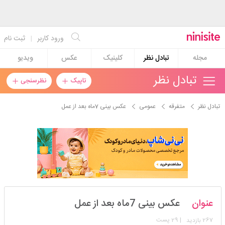
ورود کاربر
|
ثبت نام
مجله
تبادل نظر
کلینیک
عکس
ویدیو
تبادل نظر
تاپیک
نظرسنجی
تبادل نظر
متفرقه
عمومی
عکس بینی 7ماه بعد از عمل
سالسازیرباران
عنوان
عکس بینی 7ماه بعد از عمل
استارتر
مدیر
267
| 29 پست
بازدید