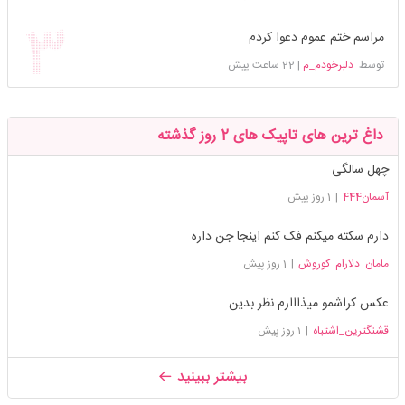
مراسم ختم عموم دعوا کردم
توسط
دلبرخودم_م
|
22 ساعت پیش
داغ ترین های تاپیک های 2 روز گذشته
چهل سالگی
آسمان444
|
1 روز پیش
دارم سکته میکنم فک کنم اینجا جن داره
مامان_دلارام_کوروش
|
1 روز پیش
عکس کراشمو میذااارم نظر بدین
قشنگترین_اشتباه
|
1 روز پیش
بیشتر ببینید