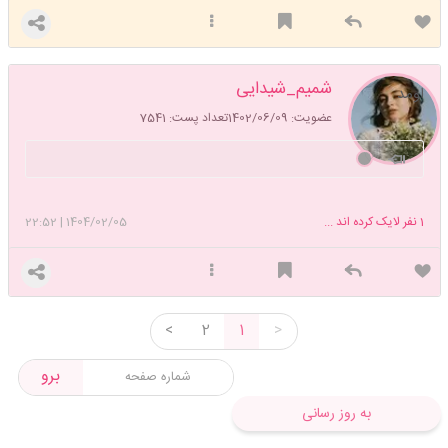
شمیم_شیدایی
اومد
عضویت: 1402/06/09
تعداد پست: 7541
♡
1
نفر لایک کرده اند ...
1404/02/05
|
22:52
<
2
1
>
برو
به روز رسانی