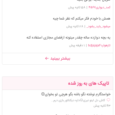
کمد_دیواری۴۵۶۷
|
58 ثانیه پیش
همش با خودم فکر میکنم که نظر شما چیه
میشود_باید_بشود_
|
28 ثانیه پیش
یه بچه دوازده ساله چقدر میتونه از‌فضای مجازی استفاده کنه
تازهواردhdjsjxjx6
|
1 دقیقه پیش
بیشتر ببینید
تاپیک های به روز شده
خواستگارم نوشته نگو باشه بگو هرچی تو بخوای😊
کاش دل اینو نبری😑داره دیکتاتور بازی درم...
43 ثانیه پیش