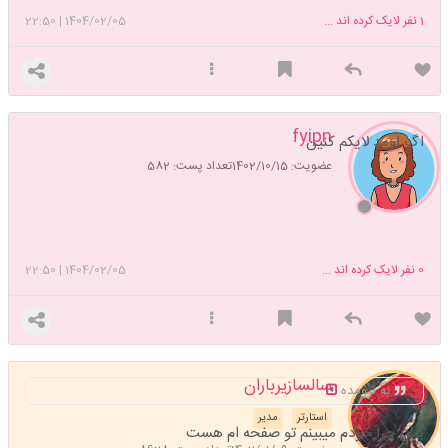
1
نفر لایک کرده اند ...
1404/02/05
|
22:50
fyipn
اگ اومد لایکم کنین
عضویت: 1402/10/15
تعداد پست: 582
0
نفر لایک کرده اند ...
1404/02/05
|
22:50
سالسازیرباران
نه نیومده
استارتر
مدیر
پس چرا خودم میبینم تو صفحه ام هست