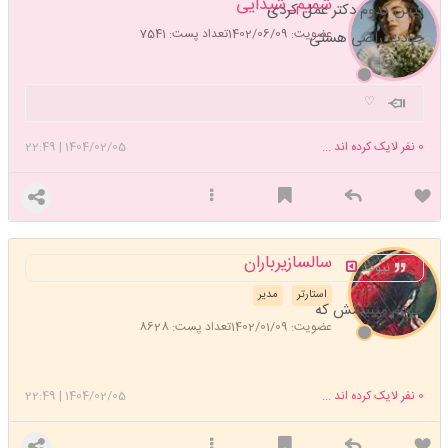
شمیم_شیدایی
پیش کدوم دکتر عمل کردی
عضویت: 1402/06/09
تعداد پست: 7541
خودت راضی هستی
♡
0
نفر لایک کرده اند ...
1404/02/05
|
22:49
سالسازیرباران
نیومد
استارتر
مدیر
خودم میبینمش که
عضویت: 1402/01/09
تعداد پست: 8628
0
نفر لایک کرده اند ...
1404/02/05
|
22:49