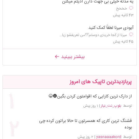
یه مدته خیلی بی جهت دارن اذیتم میکنن
خخخخ
43 ثانیه پیش
آیودی میرنا لطفاً کمک کنید
میرنا از کجا خریدی دوستم؟؟من تعریفشو زیا...
45 ثانیه پیش
بیشتر ببینید
پربازدیدترین تاپیک های امروز
از دارک ترین کارایی که اقوامتون کردن بگین🌚😂
توسط
بلوپ_نت_نیاز
|
1 روز پیش
قشنگ ترین کاری که همسرتون تا حالا براتون کرده چی
بوده
توسط
yasnaaaakord
|
2 روز پیش