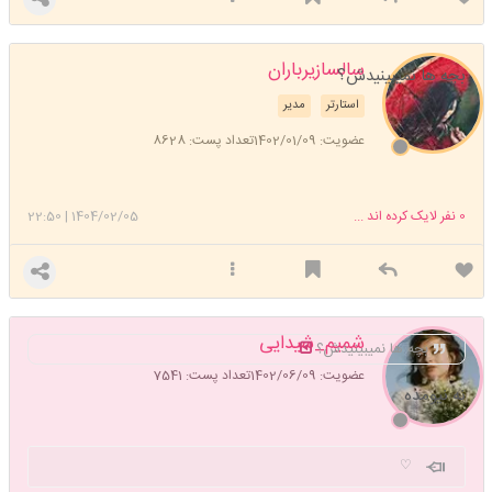
سالسازیرباران
بچه ها نمیبینیدش؟
استارتر
مدیر
عضویت: 1402/01/09
تعداد پست: 8628
0
نفر لایک کرده اند ...
1404/02/05
|
22:50
شمیم_شیدایی
بچه ها نمیبینیدش؟
عضویت: 1402/06/09
تعداد پست: 7541
نه نیومده
♡