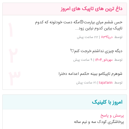
داغ ترین های تاپیک های امروز
حس ششم میای بیارمت😠مگه دست خودتونه که کدوم
تاپیک بیاین کدوم نیاین زود...
توسط
دریآ839
|
22 ساعت پیش
دیگه چیزی نداشتم خرجت کنم💘
توسط
مهربانو_1404
|
9 ساعت پیش
شوهرم تاپیکامو ببینه حکمم اعدامه دخترا
توسط
tajafarin
|
21 ساعت پیش
امروز با کلینیک
پرسش و پاسخ
پرخاشگری کودک سه و نیم ساله