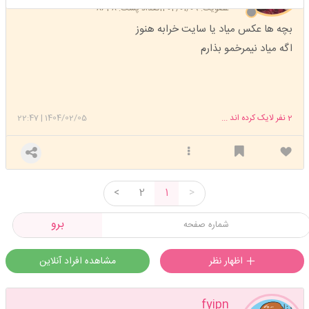
عضویت: 1402/01/09
تعداد پست: 8628
بچه ها عکس میاد یا سایت خرابه هنوز
اگه میاد نیمرخمو بذارم
2
نفر لایک کرده اند ...
1404/02/05
|
22:47
<
2
1
>
برو
اظهار نظر
مشاهده افراد آنلاین
fyipn
بزار