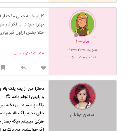
کارتو خونه خیلی مفت از آ
بهتره خودت ب فکر کار سو
مثلا جنس ارزون گیر بیاری
مانا۱۰۰
عضویت: 1403/04/31
0
نفر لایک کرده اند ...
تعداد پست: 4502
دخترا من از پف پلک بالا 
و پایین انجام دادم 😊
پلک پایینم بدون بخیه بیر
جای بخیه پلک بالا هم اص
مامان جانان
هرکی میبینتم میگه چقدر
اگر خواستین من دکترمو ا