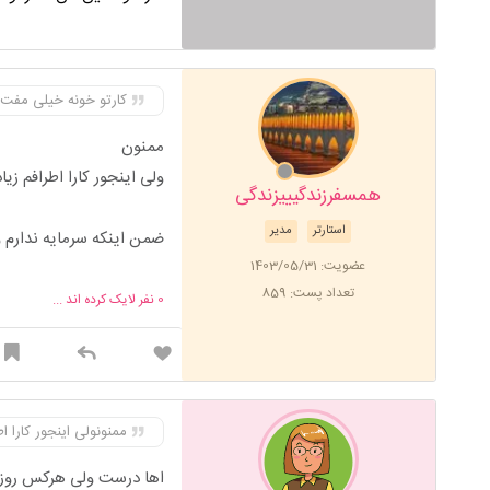
کارتو خونه خیلی مفت ا
ممنون
ولی اینجور کارا اطرافم زی
همسفرزندگیییزندگی
استارتر
مدیر
ضمن اینکه سرمایه ندارم 
عضویت: 1403/05/31
تعداد پست: 859
0
نفر لایک کرده اند ...
ممنونولی اینجور کارا 
اها درست ولی هرکس روز