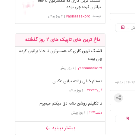
قشنگ ترین کاری که همسرتون تا حالا
براتون کرده چی بوده
توسط
yasnaaaakord
|
2 روز پیش
وش ...
داغ ترین های تاپیک های 2 روز گذشته
قشنگ ترین کاری که همسرتون تا حالا براتون کرده
چی بوده
yasnaaaakord
|
1 روز پیش
دستام خیلی زشته بیاین عکس
03:16
|
1404/
گلی۲۲۳۱۳
|
1 روز پیش
تا تکلیفم روشن بشه دق میکنم میمیرم
دلسا۱۳۹۹
|
1 روز پیش
...
بیشتر ببینید