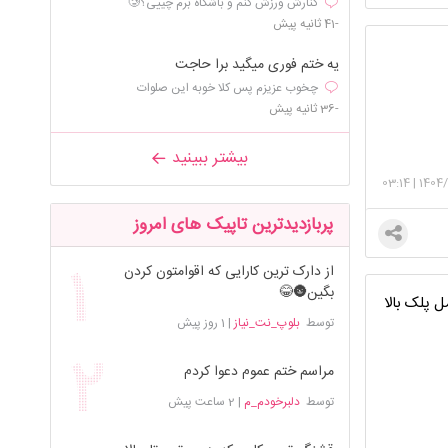
کنارش ورزش کنم و باشگاه برم چییی؟🥲
-41 ثانیه پیش
یه ختم فوری میگید برا حاجت
چخوب عزیزم پس کلا خوبه این صلوات
-36 ثانیه پیش
بیشتر ببینید
03:14
|
1404/
پربازدیدترین تاپیک های امروز
از دارک ترین کارایی که اقوامتون کردن
بگین🌚😂
 پلک بالا
توسط
بلوپ_نت_نیاز
|
1 روز پیش
مراسم ختم عموم دعوا کردم
توسط
دلبرخودم_م
|
2 ساعت پیش