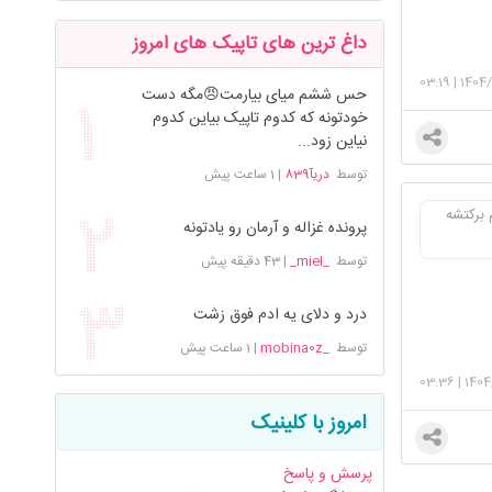
داغ ترین های تاپیک های امروز
03:19
|
1404/
حس ششم میای بیارمت😠مگه دست
خودتونه که کدوم تاپیک بیاین کدوم
نیاین زود...
توسط
دریآ839
|
1 ساعت پیش
برکتشه
پرونده غزاله و آرمان رو یادتونه
توسط
_miel_
|
43 دقیقه پیش
درد و دلای یه ادم فوق زشت
توسط
_mobina0z
|
1 ساعت پیش
03:36
|
1404
امروز با کلینیک
پرسش و پاسخ