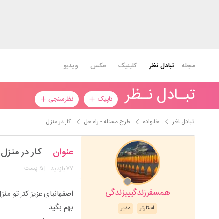
مجله
تبادل نظر
کلینیک
عکس
ویدیو
تبـادل نـظر
تاپیک
نظرسنجی
تبادل نظر
خانواده
طرح مسئله - راه حل
کار در منزل
عنوان
کار در منزل
77
| 5 پست
بازدید
همسفرزندگیییزندگی
اصفهانیای عزیز کتر تو من
بهم بگید
استارتر
مدیر