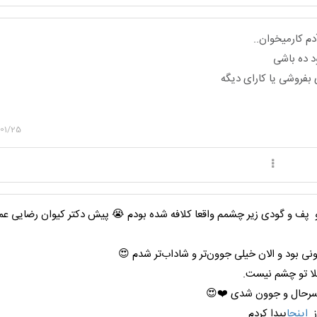
دم کارمیخوان..
د ده باشی
 بفروشی یا کارای دیگه
01/25
و پف و گودی زیر چشمم واقعا کلافه شده بودم 😭 پیش دکتر کیوان رضایی عمل
ونی بود و الان خیلی جوون‌تر و شاداب‌تر شدم 😍
لا تو چشم نیست.
 سرحال و جوون شدی ❤️😍
ز
اینجا
پیدا کردم