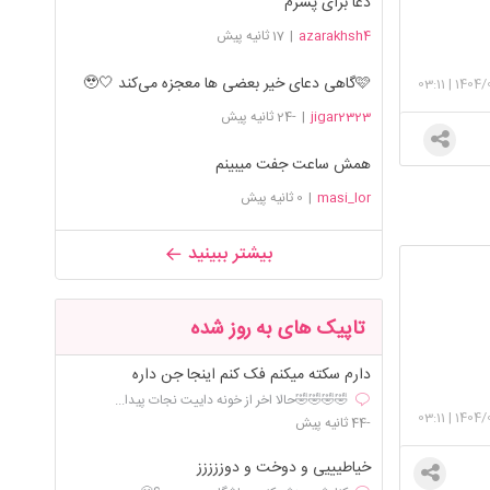
دعا برای پسرم
azarakhsh4
|
17 ثانیه پیش
🩷گاهی دعای خیر بعضی ها معجزه می‌کند 🤍🥹
03:11
|
1404/
jigar2323
|
-24 ثانیه پیش
همش ساعت جفت میبینم
masi_lor
|
0 ثانیه پیش
بیشتر ببینید
تاپیک های به روز شده
دارم سکته میکنم فک کنم اینجا جن داره
🤣🤣🤣🤣حالا اخر از خونه داییت نجات پیدا...
03:11
|
1404/
-44 ثانیه پیش
خیاطیییی و دوخت و دوززززز