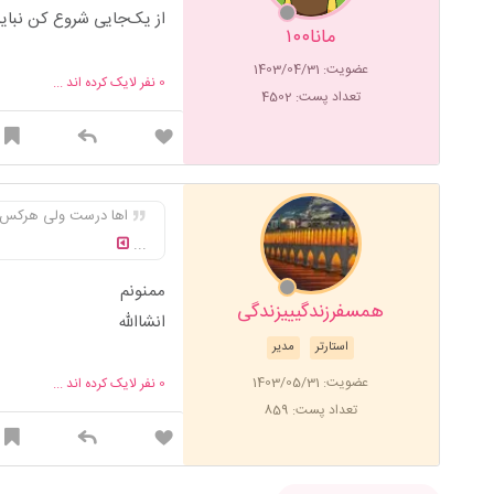
از یک‌جایی شروع کن نبای
مانا۱۰۰
عضویت: 1403/04/31
0
نفر لایک کرده اند ...
تعداد پست: 4502
اها درست ولی هرکس ر
...
ممنونم
همسفرزندگیییزندگی
انشاالله
استارتر
مدیر
عضویت: 1403/05/31
0
نفر لایک کرده اند ...
تعداد پست: 859