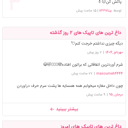
پاکش کن😑💄
توسط
بیتا7667
|
15 ساعت پیش
داغ ترین های تاپیک های 2 روز گذشته
دیگه چیزی نداشتم خرجت کنم💘
مهربانو_1404
|
2 روز پیش
شرم آوردترین اتفاقاتی که براتون افتاده🫣🤦🏻‍♀️🤣😂
masoumeh4444
|
22 ساعت پیش
چون داخل مغازه میخوابم همه همسایه ها پشت سرم حرف دراوردن
مرجان_۹۵
|
9 ساعت پیش
بیشتر ببینید
داغ ترین های تاپیک های امروز