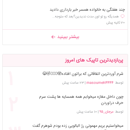
چند هفتگی به خانواده همسر خبر بارداری دادید
همدیگه رو تو اون مدت ندیدین؟بعد که متوجه...
20 ثانیه پیش
بیشتر ببینید
پربازدیدترین تاپیک های امروز
شرم آوردترین اتفاقاتی که براتون افتاده🫣🤦🏻‍♀️🤣😂
توسط
masoumeh4444
|
23 ساعت پیش
چون داخل مغازه میخوابم همه همسایه ها پشت سرم
حرف دراوردن
توسط
مرجان_۹۵
|
10 ساعت پیش
میخواستیم بریم مهمونی رژ البالویی زده بودم شوهرم گفت