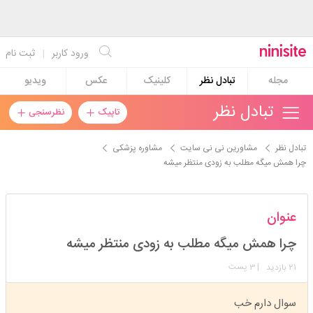
ورود کاربر
|
ثبت نام
مجله
تبادل نظر
کلینیک
عکس
ویدیو
تبادل نظر
تاپیک
نظرسنجی
تبادل نظر
مشاورین نی نی سایت
مشاوره پزشکی
چرا همش میگه مطلب به زودی منتظر میشه
لیلینازلیلی
عنوان
استارتر
مدیر
چرا همش میگه مطلب به زودی منتظر میشه
عضویت: 1403/12/28
تعداد پست: 34
21
| 3 پست
بازدید
سوال دارم خب