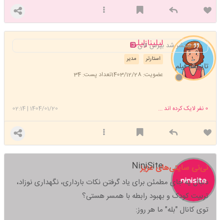
لیلینازلیلی
منتشر شد بپرس الان
استارتر
مدیر
تایپیک فیلم
عضویت: 1403/12/28
تعداد پست: 34
0
نفر لایک کرده اند ...
1404/01/20
|
02:14
NiniSite
نی‌نی سایتی‌های عزیز
دنبال یه جای مطمئن برای یاد گرفتن نکات بارداری، نگهداری نوزاد،
تربیت کودک و بهبود رابطه با همسر هستی؟
توی کانال "بله" ما هر روز: