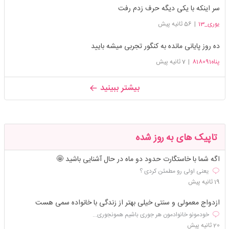
سر اینکه با یکی دیگه حرف زدم رفت
یوری_13
|
56 ثانیه پیش
ده روز پایانی مانده به کنگور تجربی میشه بایید
پناه818091
|
7 ثانیه پیش
بیشتر ببینید
تاپیک های به روز شده
اگه شما با خاستگارت حدود دو ماه در حال آشنایی باشید 🤩
یعنی اولی رو مطمئن کردی ؟
19 ثانیه پیش
ازدواج معمولی و سنتی خیلی بهتر از زندگی با خانواده سمی هست
خودمونو خانوادمون هر جوری باشیم همونجوری...
20 ثانیه پیش