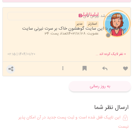
لیلینازلیلی
منتشر شد بپرس الان
استارتر
مدیر
برن بمیرم با این سایت گوهشون خاک بر سرت نیرنی سایت
عضویت: 1403/12/28
تعداد پست: 34
0
نفر لایک کرده اند ...
1404/01/20
|
02:15
به روز رسانی
ارسال نظر شما
این تاپیک قفل شده است و ثبت پست جدید در آن امکان پذیر
نیست