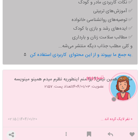
✅ نکات کاربردی مادر و کودک
✅ آموزش‌های تربیتی
✅ توصیه‌های روانشناسی خانواده
✅ ایده‌های رشد و بازی با کودک
✅ مطالب سلامت زنان و بارداری
و کلی مطلب جذاب دیگه منتشر می‌شه...
به جمع ما بپیوند و از این محتوای کاربردی استفاده کن.
🌷
ننیووووو
مگه کلا همین نیس؟ برا منم اینطوریه نظرم میدم همینو مینویسه
عضویت: 1404/01/03
تعداد پست: 2157
0
نفر لایک کرده اند ...
1404/01/20
|
02:15