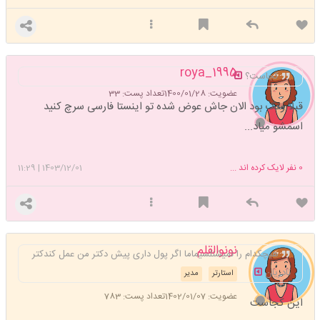
roya_1995
کجاست؟
عضویت: 1400/01/28
تعداد پست: 33
قبلاً ونک بود الان جاش عوض شده تو اینستا فارسی سرچ کنید
اسمشو میاد...
0
نفر لایک کرده اند ...
1403/12/01
|
11:29
نونوالقلم
هیچکدام را نمیشنلسیماما اگر پول داری پیش دکتر من عمل کندکتر
نادریان
استارتر
مدیر
عضویت: 1402/01/07
تعداد پست: 783
این کجاست