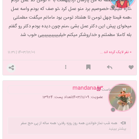
در حدی منصفه که من پارسال اردیبهشت با ۱۴ تومن کلا عمل کردم
،تازه کلینیک خصوصیم برد منو عمل کرد ،تو صف که بودم واسه عمل
،همه قیمتا چهل تومن تا هشتاد تومن بود مامانم میگفت مطمئنی
میخوای پیش این دکتر عمل بشی ،منم چون دیده بودم دکتر رو گفتم
بله کاملا مطمئنم و خداروشکر میکنم خیلیییییییییییی خوب شد
0
نفر لایک کرده اند ...
1403/12/01
|
11:31
mandana83
این کجاست
عضویت: 1403/11/09
تعداد پست: 13924
تهران
همه شب نماز خواندن همه روز روزه رفتن؛ همه ساله از پی حج سفر
بیشتر ببینید
حجاز کردن🕋 ز مدینه تا به کعبه سر و پا برهنه رفتن؛ دو لب از برای لبیک به
وظیفه باز کردن🗣 شب جمعه ها نخفتن به خدای راز گفتن؛ ز وجود بی نیازش