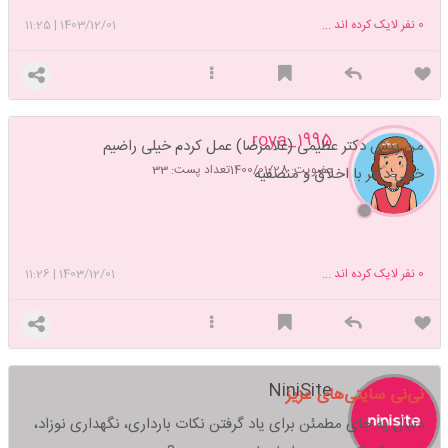
0
نفر لایک کرده اند ...
1403/12/01
|
11:25
roya_1995
من پیش دکتر عظیمی (غلامرضا) عمل کردم خیلی راضیم
عضویت: 1400/01/28
تعداد پست: 33
خیلی دکتر با اخلاق و منصفیه
0
نفر لایک کرده اند ...
1403/12/01
|
11:26
NiniSite
نی‌نی سایتی‌های عزیز
دنبال یه جای مطمئن برای یاد گرفتن نکات بارداری، نگهداری نوزاد،