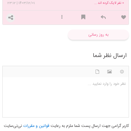
0
نفر لایک کرده اند ...
1403/12/01
|
23:12
طلب نیاز کردن🌒به خدا قسم که هرگز ثمرش چنین نباشد؛ که دل شکسته ای را
به سرور شاد کردن💞به خدا قسم که کس را ثمر آنقدر نبخشد؛ که به روی نا
امیدی در بسته باز کردن🫂💙
به روز رسانی
ارسال نظر شما
شکلک ها
آپلود فایل
اضافه کردن تصویر
نظر خود را وارد نمایید ...
کاربر گرامی جهت ارسال پست شما ملزم به رعایت
قوانین و مقررات
نی‌نی‌سایت