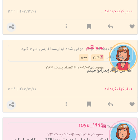
0
نفر لایک کرده اند ...
1403/12/01
|
11:29
نونوالقلم
قبلاً ونک بود الان جاش عوض شده تو اینستا فارسی سرچ کنید
اسمشو میاد...
استارتر
مدیر
عضویت: 1402/01/07
تعداد پست: 783
اها من تو مازندرانو میگم
0
نفر لایک کرده اند ...
1403/12/01
|
11:29
roya_1995
کجاست؟
عضویت: 1400/01/28
تعداد پست: 33