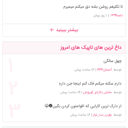
تا تکلیفم روشن بشه دق میکنم میمیرم
دلسا۱۳۹۹
|
1 روز پیش
بیشتر ببینید
داغ ترین های تاپیک های امروز
چهل سالگی
توسط
آسمان444
|
16 ساعت پیش
دارم سکته میکنم فک کنم اینجا جن داره
توسط
مامان_دلارام_کوروش
|
14 ساعت پیش
از دارک ترین کارایی که اقوامتون کردن بگین🌚😂
توسط
بلوپ_نت_نیاز
|
16 ساعت پیش