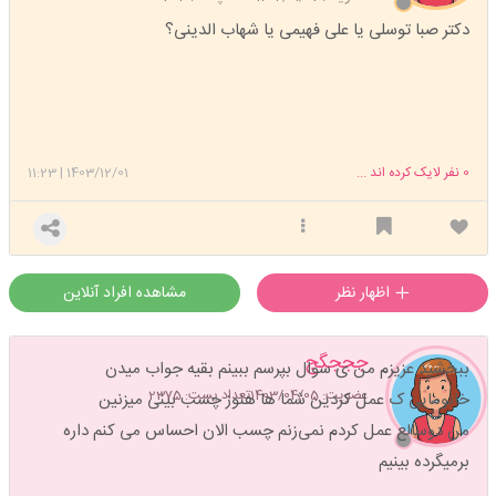
دکتر صبا توسلی یا علی فهیمی یا شهاب الدینی؟
0
نفر لایک کرده اند ...
1403/12/01
|
11:23
اظهار نظر
مشاهده افراد آنلاین
جججگج
ببخشید عزیزم من ی سوال بپرسم ببینم بقیه جواب میدن
عضویت: 1403/04/05
تعداد پست: 2375
خانومایی ک عمل کردین شما ها هنوز چسب بینی میزنین
من دوسالع عمل کردم نمی‌زنم چسب الان احساس می کنم داره
برمیگرده بینیم