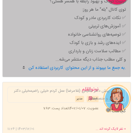
تربیت کودک و بهبود رابطه با همسر هستی؟
توی کانال "بله" ما هر روز:
✅ نکات کاربردی مادر و کودک
✅ آموزش‌های تربیتی
✅ توصیه‌های روانشناسی خانواده
✅ ایده‌های رشد و بازی با کودک
✅ مطالب سلامت زنان و بارداری
و کلی مطلب جذاب دیگه منتشر می‌شه...
به جمع ما بپیوند و از این محتوای کاربردی استفاده کن.
🌷
نونوالقلم
من پیش دکتر عظیمی (غلامرضا) عمل کردم خیلی راضیمخیلی دکتر
با اخلاق و منصفیه
استارتر
مدیر
عضویت: 1402/01/07
تعداد پست: 783
کجاست؟
0
نفر لایک کرده اند ...
1403/12/01
|
11:26