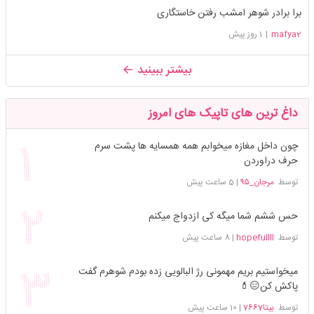
برا برادر شوهر امشب رفتن خاستگاری
mafya2
|
1 روز پیش
بیشتر ببینید
داغ ترین های تاپیک های امروز
چون داخل مغازه میخوابم همه همسایه ها پشت سرم
حرف دراوردن
توسط
مرجان_۹۵
|
5 ساعت پیش
حس ششم شما میگه کی ازدواج میکنم
توسط
hopefullll
|
8 ساعت پیش
میخواستیم بریم مهمونی رژ البالویی زده بودم شوهرم گفت
پاکش کن😑💄
توسط
بیتا7667
|
10 ساعت پیش