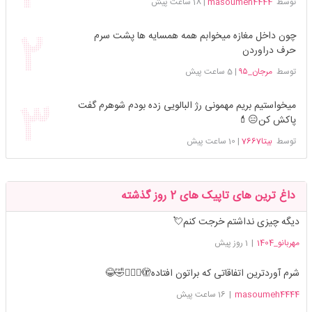
توسط
masoumeh4444
|
18 ساعت پیش
چون داخل مغازه میخوابم همه همسایه ها پشت سرم
حرف دراوردن
توسط
مرجان_۹۵
|
5 ساعت پیش
میخواستیم بریم مهمونی رژ البالویی زده بودم شوهرم گفت
پاکش کن😑💄
توسط
بیتا7667
|
10 ساعت پیش
داغ ترین های تاپیک های 2 روز گذشته
دیگه چیزی نداشتم خرجت کنم💘
مهربانو_1404
|
1 روز پیش
شرم آوردترین اتفاقاتی که براتون افتاده🫣🤦🏻‍♀️🤣😂
masoumeh4444
|
16 ساعت پیش