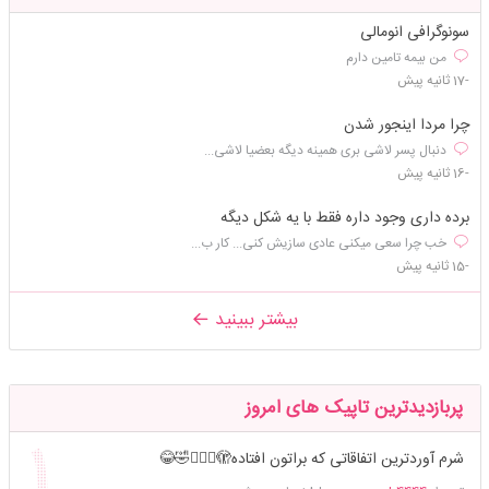
سونوگرافی انومالی
من بیمه تامین دارم
-17 ثانیه پیش
چرا مردا اینجور شدن
دنبال پسر لاشی بری همینه دیگه بعضیا لاشی...
-16 ثانیه پیش
برده داری وجود داره فقط با یه شکل دیگه
خب چرا سعی میکنی عادی سازیش کنی... کار ب...
-15 ثانیه پیش
بیشتر ببینید
پربازدیدترین تاپیک های امروز
شرم آوردترین اتفاقاتی که براتون افتاده🫣🤦🏻‍♀️🤣😂