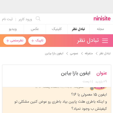
ورود کاربر
|
ثبت نام
مجله
تبادل نظر
کلینیک
عکس
ویدیو
تبادل نظر
تاپیک
نظرسنجی
تبادل نظر
متفرقه
عمومی
ایفون بازا بیاین
ونلوپی_شونم
عنوان
ایفون بازا بیاین
استارتر
مدیر
29
| 1 پست
بازدید
عضویت: 1403/08/13
تعداد پست: 1496
ایفون 15 معمولی یا 16؟
و اینکه باطری هلث پایین بیاد باطری رو عوض کنین مشکلی تو
کیفیتش ب وجود نمیاد؟