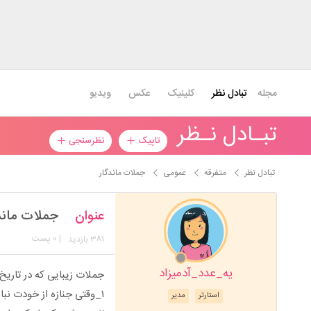
مجله
تبادل نظر
کلینیک
عکس
ویدیو
تبـادل نـظر
تاپیک
نظرسنجی
تبادل نظر
متفرقه
عمومی
جملات ماندگار
عنوان
جملات ماند
381
| 0 پست
بازدید
یه_عدد_آدمیزاد
جملات زیبایی که در تاری
۱_وقتی جنازه از خودت نباشه،حلوا به دهنت شیرین میاد!! از درد دیگران گفتن راحته!!
استارتر
مدیر