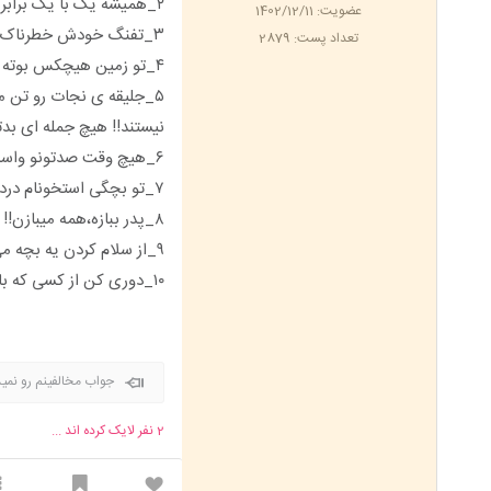
۲_همیشه یک با یک برابر نیست!!
عضویت: 1402/12/11
۳_تفنگ خودش خطرناک نبود،پرش کردن!!
تعداد پست: 2879
۴_تو زمین هیچکس بوته خاردار نکار،شاید فردا پابرهنه به دیدنشون بری!!
۵_جلیقه ی نجات رو تن 
نیستند!! هیچ جمله ای بدت
۶_هیچ وقت صدتونو واسه کسی نزارید،آدم ها از نم نم بارون خوششون میاد از سیل متنفرن!!
۷_تو بچگی استخونام درد گرفت،گفتن داری قد می کشی،فهمیدم بهای رشد تحملِ درده!!
۸_پدر ببازه،همه میبازن!!
۹_از سلام کردن یه بچه می تونی بفهمی که تو خونشون راجع به تو چی میگن!!
۱۰_دوری کن از کسی که با دیگران می می خورد و با تو تلو تلو می خورد!!
جواب مخالفینم رو نمی
2
نفر لایک کرده اند ...