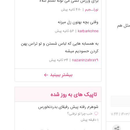
برای ورزش کسی می تونه کمکم کنه❓
نوراــجیم
|
-48 ثانیه پیش
وقتی بچه بهتون زل میزنه
مثل هم
karbarkohne
|
56 ثانیه پیش
به همسابه هایی که لباس شستن و تو تراس پهن
کردن حسودیم میشه
nazaninzahra79
|
34 ثانیه پیش
بیشتر ببینید
تاپیک های به روز شده
شوهرم رفته پیش رفیقای بدردنخورس
خب چرا تو نرفتی؟
11:44
|
1403/
1 دقیقه پیش