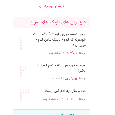
بیشتر ببینید
داغ ترین های تاپیک های امروز
حس ششم میای بیارمت😠مگه دست
خودتونه که کدوم تاپیک بیاین کدوم
نیاین زود...
توسط
دریآ839
|
7 ساعت پیش
شوهرم تاپیکامو ببینه حکمم اعدامه
دخترا
توسط
tajafarin
|
6 ساعت پیش
درد و دلای یه ادم فوق زشت
توسط
_mobina0z
|
7 ساعت پیش