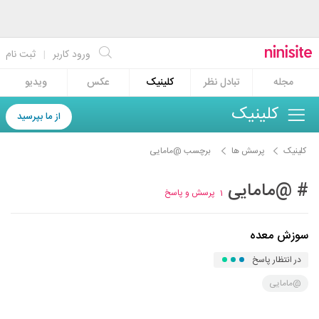
ورود کاربر
|
ثبت نام
مجله
تبادل نظر
کلینیک
عکس
ویدیو
کلینیک
از ما بپرسید
کلینیک
پرسش ها
برچسب @مامایی
# @مامایی
1
پرسش و پاسخ
سوزش معده
در انتظار پاسخ
@مامایی