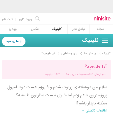
ورود کاربر
|
ثبت نام
مجله
تبادل نظر
کلینیک
عکس
ویدیو
کلینیک
از ما بپرسید
کلینیک
پرسش ها
زنان و مامایی
آیا طبیعیه؟
آیا طبیعیه؟
نام ارسال کننده محرمانه می باشد
153
بازدید
سلام من دوهفته ی پریود نشدم و ۹ روزم هست دوتا آمپول
پروژسترون باهم زدم اما خبری نیست بنظرتون طبیعیه؟
ممکنه باردار باشم؟!
اطلاعات تکمیلی